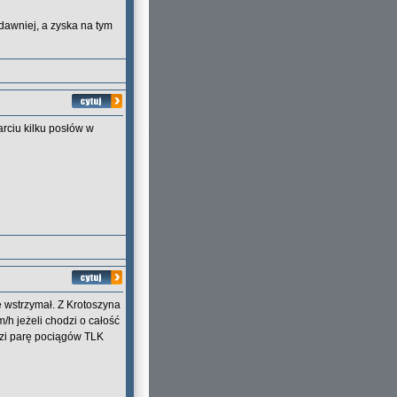
 dawniej, a zyska na tym
rciu kilku posłów w
ę wstrzymał. Z Krotoszyna
/h jeżeli chodzi o całość
dzi parę pociągów TLK