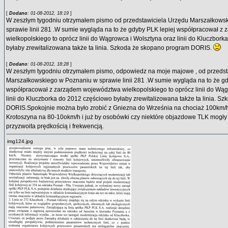
[
Dodano
: 01-08-2012, 18:19
]
W zeszłym tygodniu otrzymałem pismo od przedstawiciela Urzędu Marszałkows
sprawie linii 281 .W sumie wygląda na to że gdyby PLK lepiej współpracował 
wielkopolskiego to oprócz linii do Wągrowca i Wolsztyna oraz linii do Kluczbor
byłaby zrewitalizowana także ta linia. Szkoda że skopano program DORIS.
[
Dodano
: 01-08-2012, 18:28
]
W zeszłym tygodniu otrzymałem pismo, odpowiedz na moje majowe , od przedst
Marszałkowskiego w Poznaniu w sprawie linii 281 .W sumie wygląda na to że gd
współpracował z zarządem województwa wielkopolskiego to oprócz linii do Wąg
linii do Kluczborka do 2012 częściowo byłaby zrewitalizowana także ta linia. S
DORIS.Spokojnie można było zrobić z Gniezna do Września na chociaż 100km/h
Krotoszyna na 80-10okm/h i już by osobówki czy niektóre objazdowe TLK mogły 
przyzwoita prędkością i frekwencją.
img124.jpg