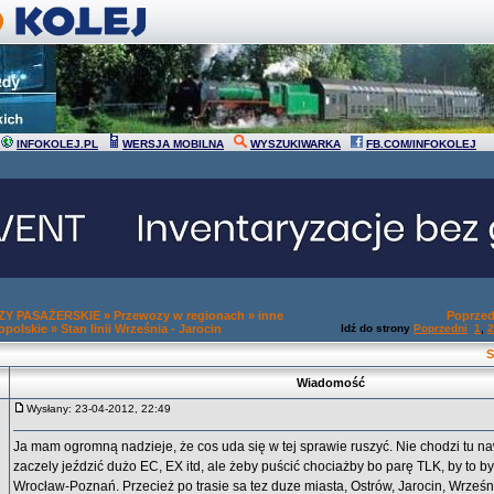
INFOKOLEJ.PL
WERSJA MOBILNA
WYSZUKIWARKA
FB.COM/INFOKOLEJ
Y PASAŻERSKIE
»
Przewozy w regionach
»
inne
Poprzed
opolskie
»
Stan linii Września - Jarocin
Idź do strony
Poprzedni
1
,
2
S
Wiadomość
Wysłany: 23-04-2012, 22:49
Ja mam ogromną nadzieje, że cos uda się w tej sprawie ruszyć. Nie chodzi tu na
zaczely jeździć dużo EC, EX itd, ale żeby puścić chociażby bo parę TLK, by to był
Wrocław-Poznań. Przecież po trasie sa tez duze miasta, Ostrów, Jarocin, Wrześn