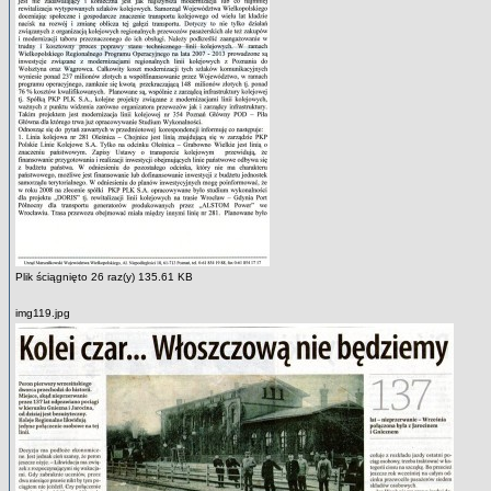
Plik ściągnięto 26 raz(y) 135.61 KB
img119.jpg