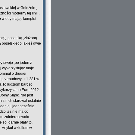
astowskiej w Gnieźnie ,
ości moderny tej linii ,
 wtedy mając komplet
ację poselską ,złożoną
 poselskiego jakieś dwie
y swoje ,bo jeden z
ej wykorzystując moje
omniał o drugiej
 przebudowy linii 281 w
ia.To ludziom bardzo
e wykorzystano Euro 2012
Dolny Śląsk. Nie jest
 z nich starował ostatnio
ledniej ,jednocześnie
rdzo też nie ma co
em zainteresowała.
solidarnie olały to.
. Artykuł wkleiłem w