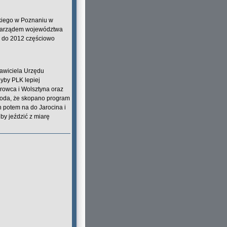
kiego w Poznaniu w
z zarządem województwa
ka do 2012 częściowo
awiciela Urzędu
yby PLK lepiej
rowca i Wolsztyna oraz
zkoda, że skopano program
 potem na do Jarocina i
by jeździć z miarę