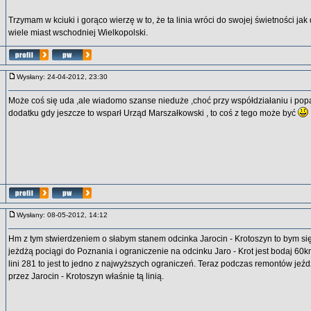
Trzymam w kciuki i gorąco wierzę w to, że ta linia wróci do swojej świetności jak
wiele miast wschodniej Wielkopolski.
Wysłany: 24-04-2012, 23:30
Może coś się uda ,ale wiadomo szanse nieduże ,choć przy współdziałaniu i popa
dodatku gdy jeszcze to wsparł Urząd Marszałkowski , to coś z tego może być
Wysłany: 08-05-2012, 14:12
Hm z tym stwierdzeniem o słabym stanem odcinka Jarocin - Krotoszyn to bym si
jeżdżą pociągi do Poznania i ograniczenie na odcinku Jaro - Krot jest bodaj 60km
lini 281 to jest to jedno z najwyższych ograniczeń. Teraz podczas remontów jeź
przez Jarocin - Krotoszyn właśnie tą linią.