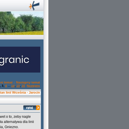
ni temat
Następny temat
::
,
3
,
4
...
14
,
15
,
16
Następny
tan linii Września - Jarocin
wet o to, zeby nagle
a alternatywa dla linii
ia, Gniezno.