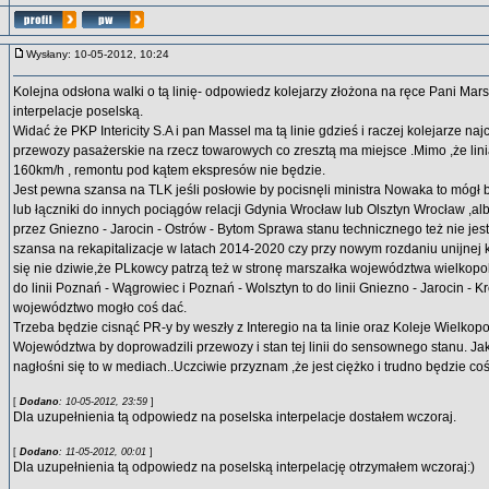
Wysłany: 10-05-2012, 10:24
Kolejna odsłona walki o tą linię- odpowiedz kolejarzy złożona na ręce Pani Ma
interpelacje poselską.
Widać że PKP Intericity S.A i pan Massel ma tą linie gdzieś i raczej kolejarze najc
przewozy pasażerskie na rzecz towarowych co zresztą ma miejsce .Mimo ,że lin
160km/h , remontu pod kątem ekspresów nie będzie.
Jest pewna szansa na TLK jeśli posłowie by pocisnęli ministra Nowaka to mógł
lub łączniki do innych pociągów relacji Gdynia Wrocław lub Olsztyn Wrocław ,a
przez Gniezno - Jarocin - Ostrów - Bytom Sprawa stanu technicznego też nie jest
szansa na rekapitalizacje w latach 2014-2020 czy przy nowym rozdaniu unijnej 
się nie dziwie,że PLkowcy patrzą też w stronę marszałka województwa wielkopo
do linii Poznań - Wągrowiec i Poznań - Wolsztyn to do linii Gniezno - Jarocin - K
województwo mogło coś dać.
Trzeba będzie cisnąć PR-y by weszły z Interegio na ta linie oraz Koleje Wielkop
Województwa by doprowadzili przewozy i stan tej linii do sensownego stanu. Ja
nagłośni się to w mediach..Uczciwie przyznam ,że jest ciężko i trudno będzie coś 
[
Dodano
: 10-05-2012, 23:59
]
Dla uzupełnienia tą odpowiedz na poselska interpelacje dostałem wczoraj.
[
Dodano
: 11-05-2012, 00:01
]
Dla uzupełnienia tą odpowiedz na poselską interpelację otrzymałem wczoraj:)