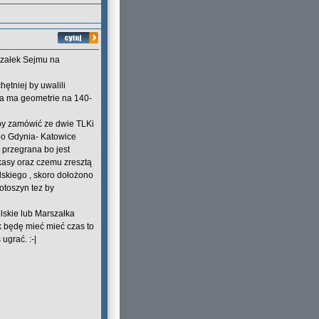
rszałek Sejmu na
hętniej by uwalili
ia ma geometrie na 140-
 by zamówić ze dwie TLKi
lbo Gdynia- Katowice
 przegrana bo jest
kasy oraz czemu zresztą
lskiego , skoro dołożono
rotoszyn tez by
olskie lub Marszałka
k będę mieć mieć czas to
ugrać. :-|