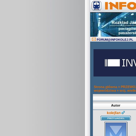
FORUM
@
INFOKOLEJ.PL
Strona główna
»
PRZEWOZ
województwa
»
woj. wielk
Autor
kolejfan