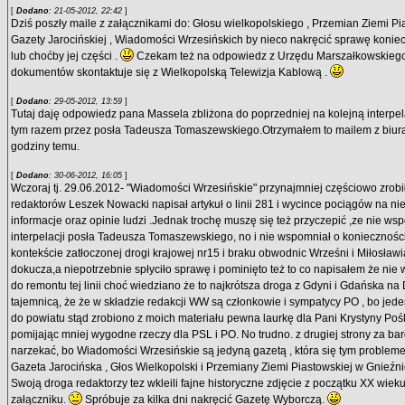
[
Dodano
: 21-05-2012, 22:42
]
Dziś poszły maile z załącznikami do: Głosu wielkopolskiego , Przemian Ziemi Pi
Gazety Jarocińskiej , Wiadomości Wrzesińskich by nieco nakręcić sprawę konieczn
lub choćby jej części .
Czekam też na odpowiedz z Urzędu Marszałkowskiego
dokumentów skontaktuje się z Wielkopolską Telewizja Kablową .
[
Dodano
: 29-05-2012, 13:59
]
Tutaj daję odpowiedz pana Massela zbliżona do poprzedniej na kolejną interpel
tym razem przez posła Tadeusza Tomaszewskiego.Otrzymałem to mailem z biura
godziny temu.
[
Dodano
: 30-06-2012, 16:05
]
Wczoraj tj. 29.06.2012- "Wiadomości Wrzesińskie" przynajmniej częściowo zrobił
redaktorów Leszek Nowacki napisał artykuł o linii 281 i wycince pociągów na ni
informacje oraz opinie ludzi .Jednak trochę muszę się też przyczepić ,ze nie wsp
interpelacji posła Tadeusza Tomaszewskiego, no i nie wspomniał o konieczności
kontekście zatłoczonej drogi krajowej nr15 i braku obwodnic Wrześni i Miłosław
dokucza,a niepotrzebnie spłyciło sprawę i pominięto też to co napisałem że ni
do remontu tej linii choć wiedziano że to najkrótsza droga z Gdyni i Gdańska na 
tajemnicą, że że w składzie redakcji WW są członkowie i sympatycy PO , bo jeden
do powiatu stąd zrobiono z moich materiału pewna laurkę dla Pani Krystyny Poś
pomijając mniej wygodne rzeczy dla PSL i PO. No trudno. z drugiej strony za ba
narzekać, bo Wiadomości Wrzesińskie są jedyną gazetą , która się tym problem
Gazeta Jarocińska , Głos Wielkopolski i Przemiany Ziemi Piastowskiej w Gnieźnie 
Swoją droga redaktorzy tez wkleili fajne historyczne zdjęcie z początku XX wieku
załączniku.
Spróbuje za kilka dni nakręcić Gazetę Wyborczą.