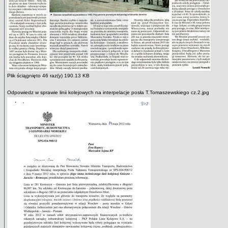
Plik ściągnięto 46 raz(y) 190.13 KB
Odpowiedz w sprawie linii kolejowych na interpelacje posła T.Tomaszewskiego cz.2.jpg