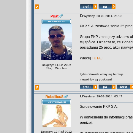
Pirat
Wysłany: 28-03-2014, 21:38
PKP S.A. zostawią sobie 25 proc
Grupa PKP zmniejszy udział w a
tej spółce. Oznacza to, że z ob
posiadaniu 25 proc. akcji najw
Więcej
TUTAJ
Dołączył: 14 Lis 2005
Skąd: Wrocław
_________________
Tylko człowiek wolny się buntuje,
niewolnicy są posłuszni.
RebelliouS
Wysłany: 29-03-2014, 03:47
Sprostowanie PKP S.A.
W odniesieniu do informacji pra
poniżej:
Dołączył: 12 Paź 2012