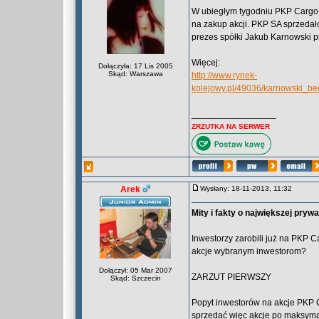
W ubiegłym tygodniu PKP Cargo z
na zakup akcji. PKP SA sprzedał
prezes spółki Jakub Karnowski p
Więcej:
Dołączyła: 17 Lis 2005
Skąd: Warszawa
http://www.rynek-
kolejowy.pl/49036/karnowski_
_________________
ZRZUTKA NA SERWER
Arek
Wysłany: 18-11-2013, 11:32
Mity i fakty o największej pryw
Inwestorzy zarobili już na PKP Ca
akcje wybranym inwestorom?
Dołączył: 05 Mar 2007
ZARZUT PIERWSZY
Skąd: Szczecin
Popyt inwestorów na akcje PKP C
sprzedać więc akcje po maksymal