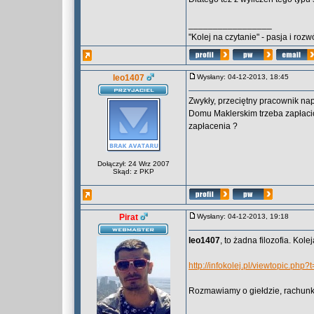
_________________
"Kolej na czytanie" - pasja i roz
leo1407
Wysłany: 04-12-2013, 18:45
Zwykły, przeciętny pracownik nap
Domu Maklerskim trzeba zapłacić 
zapłacenia ?
Dołączył: 24 Wrz 2007
Skąd: z PKP
Pirat
Wysłany: 04-12-2013, 19:18
leo1407
, to żadna filozofia. Kol
http://infokolej.pl/viewtopic.php
Rozmawiamy o giełdzie, rachunkac