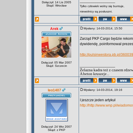
_________________
Dołączył: 14 Lis 2005
Skąd: Wrocław
Tylko człowiek wolny się buntuje,
niewolnicy są posłuszni.
Arek
Wysłany: 14-03-2014, 15:50
Zarząd PKP Cargo będzie rekome
dywidendę, poinformował preze
http://pulsinwestora.pb.pl/3600
Dołączył: 05 Mar 2007
_________________
Skąd: Szczecin
Żelazna kadra też z czasem rdzew
A beton kruszeje...
leo1407
Wysłany: 14-03-2014, 19:16
I jeszcze jeden artykuł
http://http://www.wnp.pl/wiadomo
Dołączył: 24 Wrz 2007
Skąd: z PKP