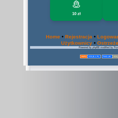
10 zł
•
•
Home
Rejestracja
Logowan
•
Użytkownicy
Ostrzeż
Powered by phpBB modified by Prze