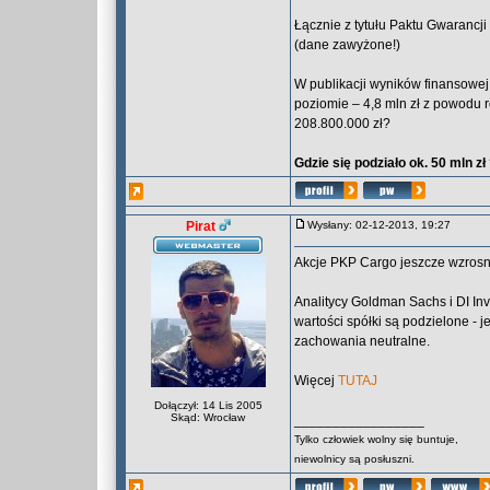
Łącznie z tytułu Paktu Gwarancj
(dane zawyżone!)
W publikacji wyników finansowej S
poziomie – 4,8 mln zł z powodu r
208.800.000 zł?
Gdzie się podziało ok. 50 mln 
Pirat
Wysłany: 02-12-2013, 19:27
Akcje PKP Cargo jeszcze wzros
Analitycy Goldman Sachs i DI In
wartości spółki są podzielone -
zachowania neutralne.
Więcej
TUTAJ
Dołączył: 14 Lis 2005
Skąd: Wrocław
_________________
Tylko człowiek wolny się buntuje,
niewolnicy są posłuszni.