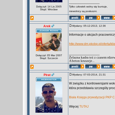
_________________
Dołączył: 14 Lis 2005
Tylko człowiek wolny się buntuje,
Skąd: Wrocław
niewolnicy są posłuszni.
Arek
Wysłany: 05-12-2013, 12:36
Informacje o akcjach pracownic
http://www.dm.pkobp.pl/oferta/kl
_________________
Dołączył: 05 Mar 2007
Żelazna kadra też z czasem rdzew
Skąd: Szczecin
A beton kruszeje...
Pirat
Wysłany: 07-03-2014, 21:31
W związku z kontrowersjami wok
która przedstawia szczegóły pro
Biała Księga prywatyzacji PKP 
Więcej
TUTAJ