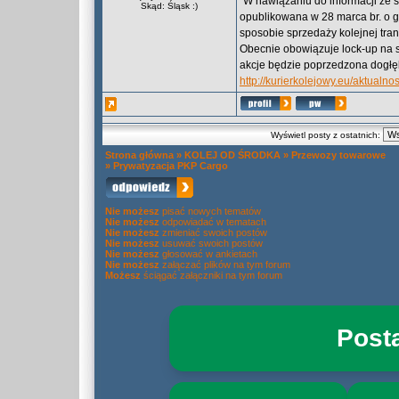
"W nawiązaniu do informacji ze 
Skąd: Śląsk :)
opublikowana w 28 marca br. o g
sposobie sprzedaży kolejnej tra
Obecnie obowiązuje lock-up na 
akcje będzie poprzedzona dogłęb
http://kurierkolejowy.eu/aktual
Wyświetl posty z ostatnich:
Strona główna
»
KOLEJ OD ŚRODKA
»
Przewozy towarowe
»
Prywatyzacja PKP Cargo
Nie możesz
pisać nowych tematów
Nie możesz
odpowiadać w tematach
Nie możesz
zmieniać swoich postów
Nie możesz
usuwać swoich postów
Nie możesz
głosować w ankietach
Nie możesz
załączać plików na tym forum
Możesz
ściągać załączniki na tym forum
Post