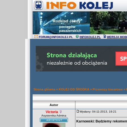
FORUM
@
INFOKOLEJ.PL
INFOKOLEJ.PL
WERSJA MOB
Strona główna
»
KOLEJ OD ŚRODKA
»
Przewozy towarowe
»
Autor
Victoria
Wysłany: 04-11-2013, 19:21
Asystentka Admina
Karnowski: Będziemy rekomen