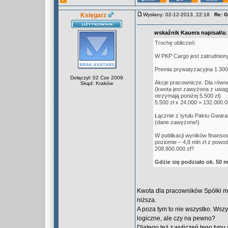
Księgarz
Wysłany: 02-12-2013, 22:18
Re: G
wskaźnik Kauera napisał/a:
Trochę obliczeń:
W PKP Cargo jest zatrudnion
Premia prywatyzacyjna 1.300 
Dołączył: 02 Cze 2009
Akcje pracownicze. Dla równ
Skąd: Kraków
(kwota jest zawyżona z uwagi
otrzymają poniżej 5.500 zł)
5.500 zł x 24.000 = 132.000.0
Łącznie z tytułu Paktu Gwara
(dane zawyżone!)
W publikacji wyników finansow
poziomie – 4,8 mln zł z powod
208.800.000 zł?
Gdzie się podziało ok. 50 
Kwota dla pracowników Spółki mat
niższa.
A poza tym to nie wszystko. Wszy
logiczne, ale czy na pewno?
Dlatego też z wyliczeń tego typu 