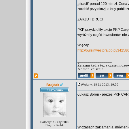
„stracił” ponad 120 mln zł. Cena
zarobić przy okazji oferty publi
ZARZUT DRUGI
PKP przydzieliły akcje PKP Carg
wyróżniły część inwestorów, nie 
Więcej:
http://pulsinwestora.pb.pl/34258
_________________
Żelazna kadra też z czasem rdzew
A beton kruszeje...
Brajdak
Wysłany: 18-11-2013, 19:56
Łukasz Boroń - prezes PKP CARG
_________________
Dołączył: 19 Sty 2009
Skąd: z Polski
W czasach zakłamania, mówienie