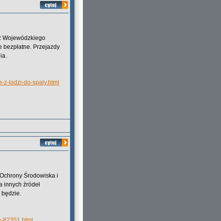
i z Wojewódzkiego
 bezpłatne. Przejazdy
ia.
-z-lodzi-do-spaly.html
Ochrony Środowiska i
 innych źródeł
 będzie.
e-82351.html