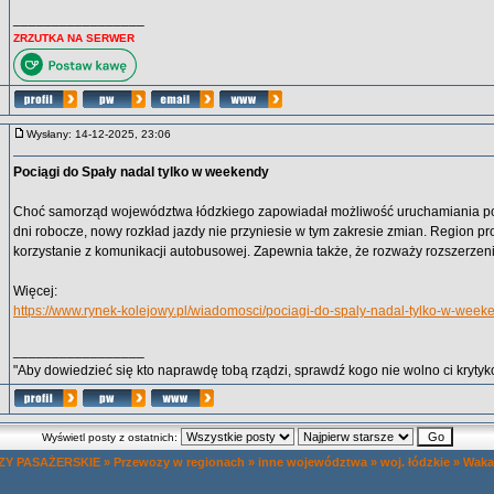
_________________
ZRZUTKA NA SERWER
Wysłany: 14-12-2025, 23:06
Pociągi do Spały nadal tylko w weekendy
Choć samorząd województwa łódzkiego zapowiadał możliwość uruchamiania po
dni robocze, nowy rozkład jazdy nie przyniesie w tym zakresie zmian. Region 
korzystanie z komunikacji autobusowej. Zapewnia także, że rozważy rozszerzenie
Więcej:
https://www.rynek-kolejowy.pl/wiadomosci/pociagi-do-spaly-nadal-tylko-w-week
_________________
"Aby dowiedzieć się kto naprawdę tobą rządzi, sprawdź kogo nie wolno ci krytyko
Wyświetl posty z ostatnich:
Y PASAŻERSKIE
»
Przewozy w regionach
»
inne województwa
»
woj. łódzkie
»
Waka