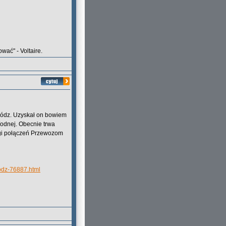
wać" - Voltaire.
ódz. Uzyskał on bowiem
dnej. Obecnie trwa
gi połączeń Przewozom
odz-76887.html