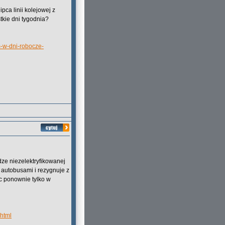
ca linii kolejowej z
kie dni tygodnia?
-w-dni-robocze-
ze niezelektryfikowanej
 autobusami i rezygnuje z
c ponownie tylko w
.html