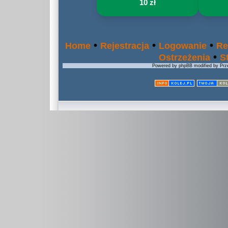
10 zł
•
•
•
Home
Rejestracja
Logowanie
Re
•
Ostrzeżenia
S
Powered by phpBB modified by Prze