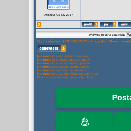
Dołączył: 04 Sty 2017
Wyświetl posty z ostatnich:
Strona główna
»
BOCZNE TORY
»
Rozrywka
»
Steven Seagal
Nie możesz
pisać nowych tematów
Nie możesz
odpowiadać w tematach
Nie możesz
zmieniać swoich postów
Nie możesz
usuwać swoich postów
Nie możesz
głosować w ankietach
Nie możesz
załączać plików na tym forum
Możesz
ściągać załączniki na tym forum
Post