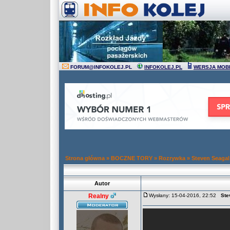
FORUM
@
INFOKOLEJ.PL
INFOKOLEJ.PL
WERSJA MOB
Strona główna
»
BOCZNE TORY
»
Rozrywka
»
Steven Seagal
Autor
Realny
Wysłany: 15-04-2016, 22:52
Ste