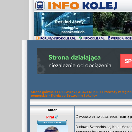
FORUM
@
INFOKOLEJ.PL
INFOKOLEJ.PL
WERSJA MOB
Strona główna
»
PRZEWOZY PASAŻERSKIE
»
Przewozy w regio
pomorskie
»
Koleją po Szczecinie i okolicy
Autor
Pirat
Wysłany: 04-12-2013, 19:34
Koleją p
Budowa Szczecińskiej Kolei Metrop