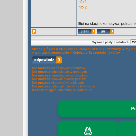
info 1
info 2
_________________
Stoi na stacji lokomotywa, pełna miedzi
Wyświetl posty z ostatnich:
Strona główna
»
PRZEWOZY PASAŻERSKIE
»
Przewozy w regio
»
woj. zach.-pomorskie
»
Koleją po Szczecinie i okolicy
Nie możesz
pisać nowych tematów
Nie możesz
odpowiadać w tematach
Nie możesz
zmieniać swoich postów
Nie możesz
usuwać swoich postów
Nie możesz
głosować w ankietach
Nie możesz
załączać plików na tym forum
Możesz
ściągać załączniki na tym forum
Po