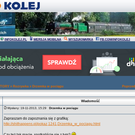
INFOKOLEJ.PL
WERSJA MOBILNA
WYSZUKIWARKA
FB.COM/INFOKOLEJ
 TORY
»
Rozrywka
»
Drzemka w pociągu
Poprzed
Wiadomość
Wysłany: 19-11-2013, 15:29
Drzemka w pociągu
Zapraszam do zapoznania się z grafiką:
http://shithappens.pl/pokaz,1241,Drzemka_w_pociagu.html
Czy też tak macie, spotkaliście się z tym?