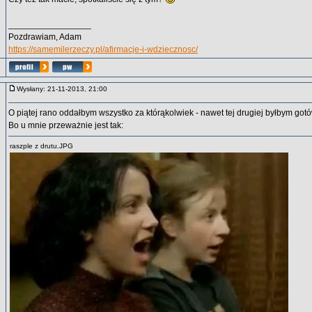
_________________
Pozdrawiam, Adam
https://samemilerzeczy.pl/afirmacje-i-wdziecznosc/
Wysłany: 21-11-2013, 21:00
O piątej rano oddałbym wszystko za którąkolwiek - nawet tej drugiej byłbym got
Bo u mnie przeważnie jest tak:
raszple z drutu.JPG