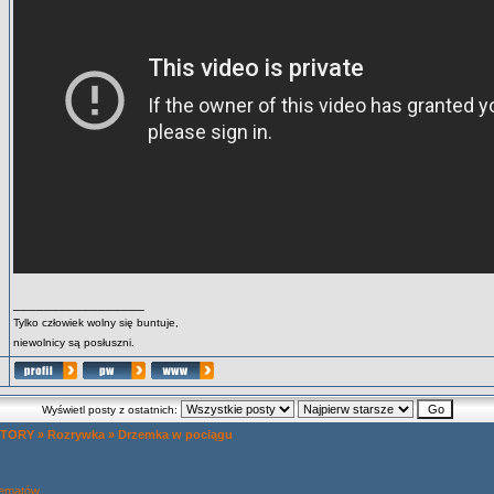
_________________
Tylko człowiek wolny się buntuje,
niewolnicy są posłuszni.
Wyświetl posty z ostatnich:
 TORY
»
Rozrywka
»
Drzemka w pociągu
tematów