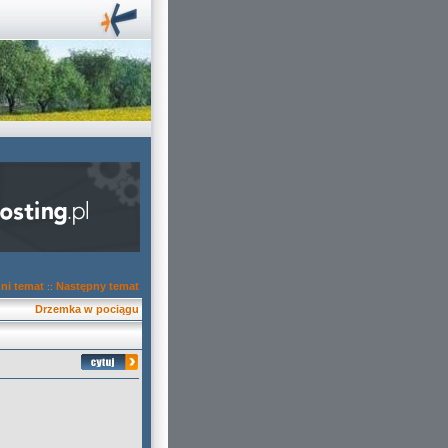
ni temat
Następny temat
::
Drzemka w pociągu