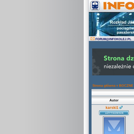
FORUM
@
INFOKOLEJ.PL
Strona główna
»
BOCZNE
Autor
karski1