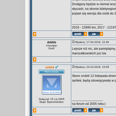
Dostępny będzie w niemal wszy
skycash, na stronie biletyregi
pojawi się wersja dla osób do 26
_________________
2016 - 15995 km, 2017 - 12197
dddbb
Wysłany: 17-04-2018, 22:46
-
Usunięty
-
Gość
Lepsze niż nic, ale pamiętajmy
marszałkowskich już nie.
sebek
Wysłany: 24-10-2018, 15:09
Skoro zrobili 12 listopada dni
spółek, będą obowiązywały w p
_________________
Dołączył: 15 Lis 2005
Skąd: Bytom/okolice
na forum od 2005 roku:)