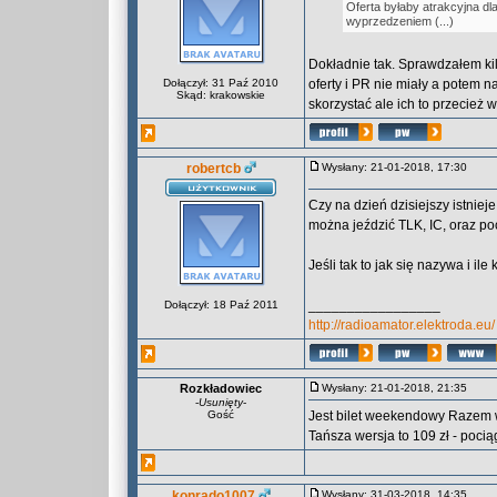
Oferta byłaby atrakcyjna dl
wyprzedzeniem (...)
Dokładnie tak. Sprawdzałem kil
Dołączył: 31 Paź 2010
oferty i PR nie miały a potem na
Skąd: krakowskie
skorzystać ale ich to przecież w
robertcb
Wysłany: 21-01-2018, 17:30
Czy na dzień dzisiejszy istniej
można jeździć TLK, IC, oraz po
Jeśli tak to jak się nazywa i ile
_________________
Dołączył: 18 Paź 2011
http://radioamator.elektroda.eu/
Rozkładowiec
Wysłany: 21-01-2018, 21:35
-
Usunięty
-
Gość
Jest bilet weekendowy Razem 
Tańsza wersja to 109 zł - pocią
konrado1007
Wysłany: 31-03-2018, 14:35