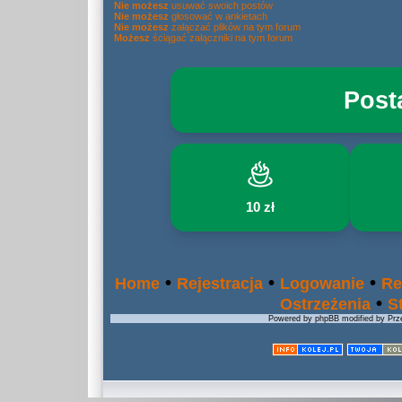
Nie możesz
usuwać swoich postów
Nie możesz
głosować w ankietach
Nie możesz
załączać plików na tym forum
Możesz
ściągać załączniki na tym forum
Post
10 zł
•
•
•
Home
Rejestracja
Logowanie
Re
•
Ostrzeżenia
S
Powered by phpBB modified by Prze