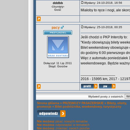
dddbb
Wysłany: 24-10-2018, 16:56
-
Usunięty
-
Gość
Miałoby to ręce i nogi, ale skor
pacy
Wysłany: 25-10-2018, 00:35
Jeśli chodzi o PKP Intercity to:
"Kiedy obowiązują bilety wee
Bilet weekendowy obowiązuje 
do godziny 6:00 pierwszego dn
Więc z automatu poniedziałek 1
weekendowego. Będzie ważny d
Dołączył: 11 Lip 2011
Skąd: Gorzów
_________________
2016 - 15995 km, 2017 - 12197
Wyświetl posty z ostatnich:
Strona główna
»
PRZEWOZY PASAŻERSKIE
»
Bilety, oferty,
promocje
»
Bilet podróżnika, weekendowy, turystyczny
Nie możesz
pisać nowych tematów
Nie możesz
odpowiadać w tematach
Nie możesz
zmieniać swoich postów