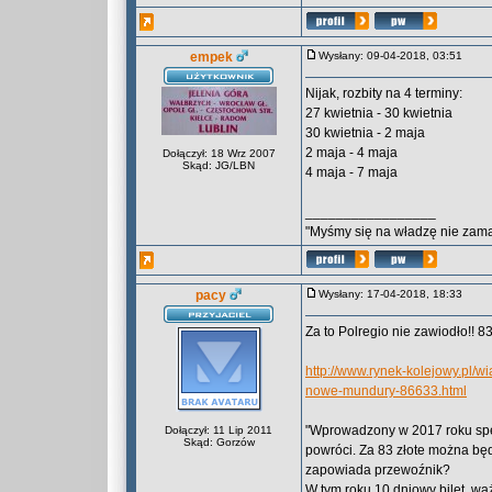
empek
Wysłany: 09-04-2018, 03:51
Nijak, rozbity na 4 terminy:
27 kwietnia - 30 kwietnia
30 kwietnia - 2 maja
2 maja - 4 maja
Dołączył: 18 Wrz 2007
Skąd: JG/LBN
4 maja - 7 maja
_________________
"Myśmy się na władzę nie zama
pacy
Wysłany: 17-04-2018, 18:33
Za to Polregio nie zawiodło!! 83
http://www.rynek-kolejowy.pl/
nowe-mundury-86633.html
"Wprowadzony w 2017 roku spec
Dołączył: 11 Lip 2011
Skąd: Gorzów
powróci. Za 83 złote można bę
zapowiada przewoźnik?
W tym roku 10 dniowy bilet, wa