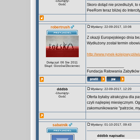
-
Usunięty
-
Gość
Skoro dotąd nie przedłużyli, t
PeeRom teraz bliżej do Intercit
robertrush
Wysłany: 22-09-2017, 10:06
Z okazji Europejskiego dnia b
Wydłużony został termin obowią
http://www.rynek-kolejowy.pl/
Dołączył: 06 Sie 2011
_________________
Skąd: Gorzów/Złocieniec
Fundacja Ratowania Zabytkó
dddbb
Wysłany: 22-09-2017, 12:20
-
Usunięty
-
Gość
Oferta byłaby atrakcyjna dla 
czyli najlepiej miesięcznym. O
zakomunikowanie "patrzcie, my t
sabatnik
Wysłany: 01-10-2017, 09:43
dddbb napisał/a: