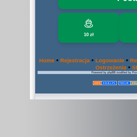
10 zł
•
•
•
Home
Rejestracja
Logowanie
Re
•
Ostrzeżenia
S
Powered by phpBB modified by Prze