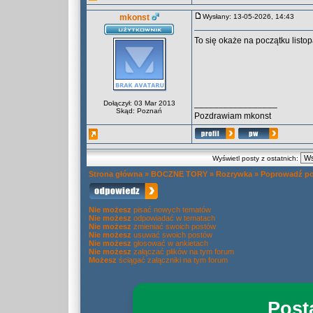
mkonst
Wysłany: 13-05-2026, 14:43
To się okaże na początku listo
_________________
Dołączył: 03 Mar 2013
Skąd: Poznań
Pozdrawiam mkonst
Wyświetl posty z ostatnich:
Strona główna
»
BOCZNE TORY
»
Rozrywka
»
Poprowadź po
Nie możesz
pisać nowych tematów
Nie możesz
odpowiadać w tematach
Nie możesz
zmieniać swoich postów
Nie możesz
usuwać swoich postów
Nie możesz
głosować w ankietach
Nie możesz
załączać plików na tym forum
Możesz
ściągać załączniki na tym forum
Post