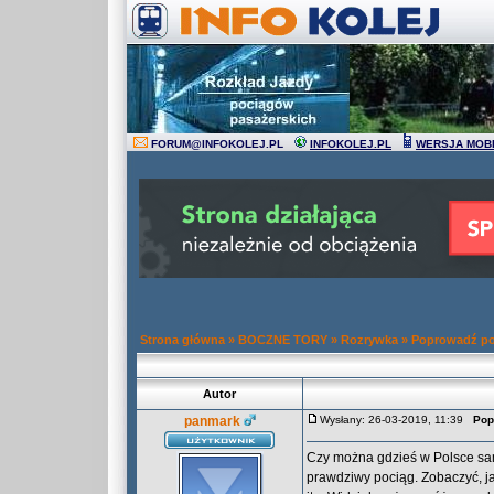
FORUM
@
INFOKOLEJ.PL
INFOKOLEJ.PL
WERSJA MOB
Strona główna
»
BOCZNE TORY
»
Rozrywka
»
Poprowadź po
Autor
panmark
Wysłany: 26-03-2019, 11:39
Pop
Czy można gdzieś w Polsce sam
prawdziwy pociąg. Zobaczyć, ja