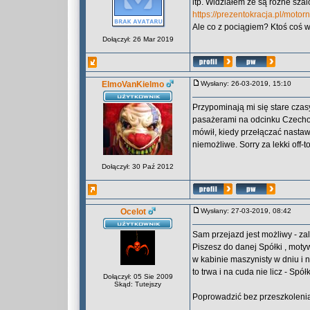
itp. Widziałem że są różne sza
https://prezentokracja.pl/moto
Ale co z pociągiem? Ktoś coś 
Dołączył: 26 Mar 2019
ElmoVanKielmo
Wysłany: 26-03-2019, 15:10
Przypominają mi się stare czas
pasażerami na odcinku Czechow
mówił, kiedy przełączać nasta
niemożliwe. Sorry za lekki off-t
Dołączył: 30 Paź 2012
Ocelot
Wysłany: 27-03-2019, 08:42
Sam przejazd jest możliwy - zal
Piszesz do danej Spółki , moty
w kabinie maszynisty w dniu i n
to trwa i na cuda nie licz - Spó
Dołączył: 05 Sie 2009
Skąd: Tutejszy
Poprowadzić bez przeszkolenia ni