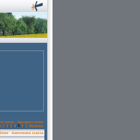
ni temat
Następny temat
::
i
1
,
2
,
3
,
4
,
5
,
6
,
7
Następny
odowe - marnowana szansa