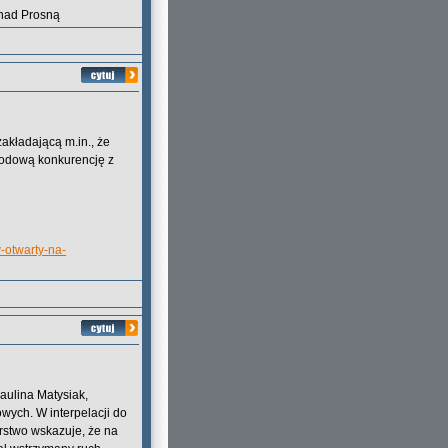
 nad Prosną
akładającą m.in., że
rodową konkurencję z
-otwarty-na-
aulina Matysiak,
ych. W interpelacji do
erstwo wskazuje, że na