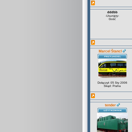
dddbb
-
Usunięty
-
Gość
Marcel Štancl
Dołączył: 05 Sty 2006
Skąd: Praha
tender