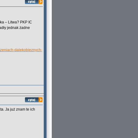
ka – Litwa? PKP IC
adły jednak żadne
aczeniach-dalekobieznych-
a. Ja już znam te ich