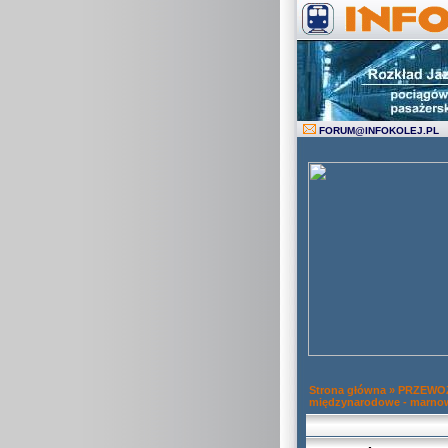
FORUM
@
INFOKOLEJ.PL
Strona główna
»
PRZEWOZ
międzynarodowe - marno