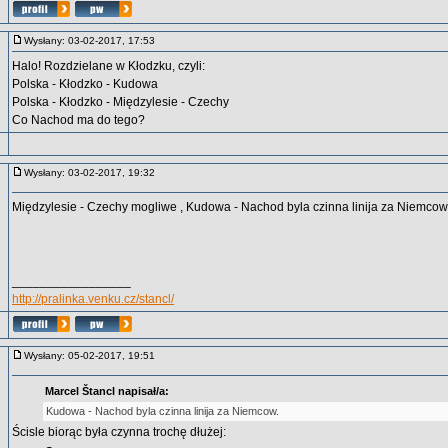
Wysłany: 03-02-2017, 17:53
Halo! Rozdzielane w Kłodzku, czyli:
Polska - Kłodzko - Kudowa
Polska - Kłodzko - Międzylesie - Czechy
Co Nachod ma do tego?
Wysłany: 03-02-2017, 19:32
Międzylesie - Czechy mogliwe , Kudowa - Nachod byla czinna linija za Niemcow
_________________
http://pralinka.venku.cz/stancl/
Wysłany: 05-02-2017, 19:51
Marcel Štancl napisał/a:
Kudowa - Nachod byla czinna linija za Niemcow.
Ścisle biorąc była czynna trochę dłużej: