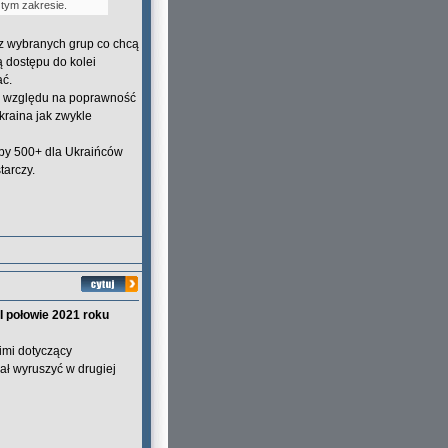
 tym zakresie.
 z wybranych grup co chcą
ją dostępu do kolei
ać.
ze względu na poprawność
kraina jak zwykle
żby 500+ dla Ukraińców
tarczy.
I połowie 2021 roku
kimi dotyczący
ał wyruszyć w drugiej