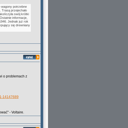
o wagony potrzebne
o. Trasą przejechało
kończyła swój krótki
Ostatnie informacje,
1946. Jednak już rok
ypujący się drewniany
wi o problemach z
/c1-14147689
wać" - Voltaire.