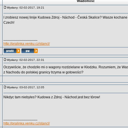
Wiadomość
Wysłany: 02-02-2017, 19:21
I zrobiesz nowej linije Kudowa Zdroj - Náchod - Česká Skalice? Wasze kochane
Czech!
_________________
http://pralinka.venku.cz/stancl/
Wysłany: 02-02-2017, 22:31
Oczywiście, że chodziło mi o wagony rozdzielane w Kłodzku. Rozumiem, że Wa
z Nachodu do polskiej granicy trzyma w gotowości?
Wysłany: 03-02-2017, 12:05
Nikdyc tam niebyles? Kudowa z Zdroj - Náchod jest bez tórow!
_________________
http://pralinka.venku.cz/stancl/