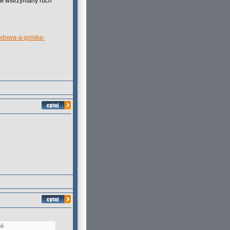
ał wstrzymany ruch
odowa-a-polska-
eń