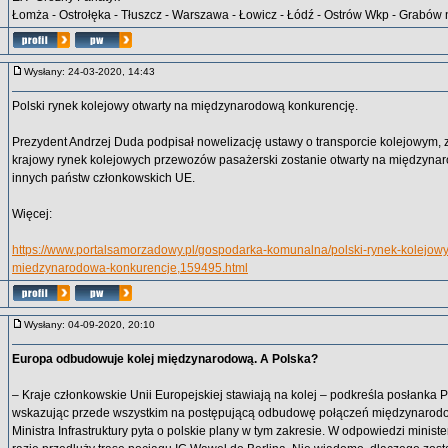
Łomża - Ostrołęka - Tłuszcz - Warszawa - Łowicz - Łódź - Ostrów Wkp - Grabów
Wysłany: 24-03-2020, 14:43
Polski rynek kolejowy otwarty na międzynarodową konkurencję.
Prezydent Andrzej Duda podpisał nowelizację ustawy o transporcie kolejowym, z
krajowy rynek kolejowych przewozów pasażerski zostanie otwarty na międzyna
innych państw członkowskich UE.
Więcej:
https://www.portalsamorzadowy.pl/gospodarka-komunalna/polski-rynek-kolejowy
miedzynarodowa-konkurencje,159495.html
Wysłany: 04-09-2020, 20:10
Europa odbudowuje kolej międzynarodową. A Polska?
– Kraje członkowskie Unii Europejskiej stawiają na kolej – podkreśla posłanka P
wskazując przede wszystkim na postępującą odbudowę połączeń międzynarodow
Ministra Infrastruktury pyta o polskie plany w tym zakresie. W odpowiedzi minist