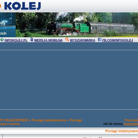
INFOKOLEJ.PL
WERSJA MOBILNA
WYSZUKIWARKA
FB.COM/INFOKOLEJ
Y PASAŻERSKIE
»
Pociągi dalekobieżne
»
Pociągi
Poprzed
wana szansa
Idź do strony
Poprzedn
Pociągi międzynar