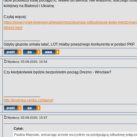
razie przedłuży trasę pociągu IC Wawel do Berlina. Nie wiadomo, dlaczego zost
kolejowy na Białoruś i Ukrainę.
Czytaj więcej:
https://www.rynek-kolejowy.pl/wiadomosci/europa-odbudowuje-kolej-miedzynar
98444.html
_________________
Gdyby głupota umiała latać, LOT miałby poważnego konkurenta w postaci PKP.
Wysłany: 05-09-2020, 10:54
Czy kiedykolwiek będzie bezpośredni pociąg Drezno - Wrocław?
_________________
http://pralinka.venku.cz/stancl/
Wysłany: 05-09-2020, 15:37
Cytat:
Paulina Matysiak, wskazując przede wszystkim na postępującą odbudowę połącz