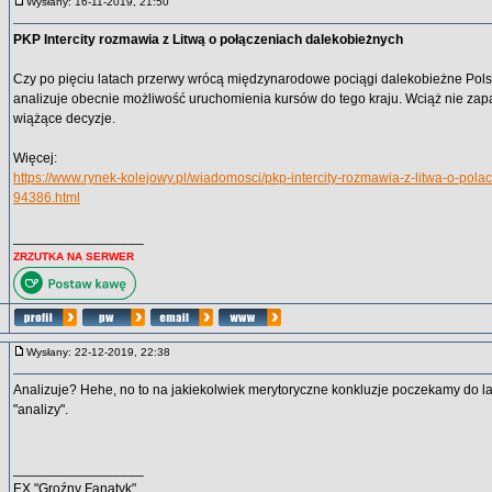
Wysłany: 16-11-2019, 21:50
PKP Intercity rozmawia z Litwą o połączeniach dalekobieżnych
Czy po pięciu latach przerwy wrócą międzynarodowe pociągi dalekobieżne Pols
analizuje obecnie możliwość uruchomienia kursów do tego kraju. Wciąż nie zap
wiążące decyzje.
Więcej:
https://www.rynek-kolejowy.pl/wiadomosci/pkp-intercity-rozmawia-z-litwa-o-pol
94386.html
_________________
ZRZUTKA NA SERWER
Wysłany: 22-12-2019, 22:38
Analizuje? Hehe, no to na jakiekolwiek merytoryczne konkluzje poczekamy do lat
"analizy".
_________________
EX "Groźny Fanatyk"