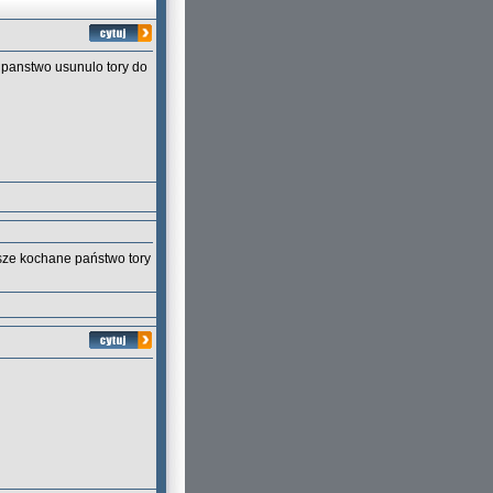
 panstwo usunulo tory do
sze kochane państwo tory