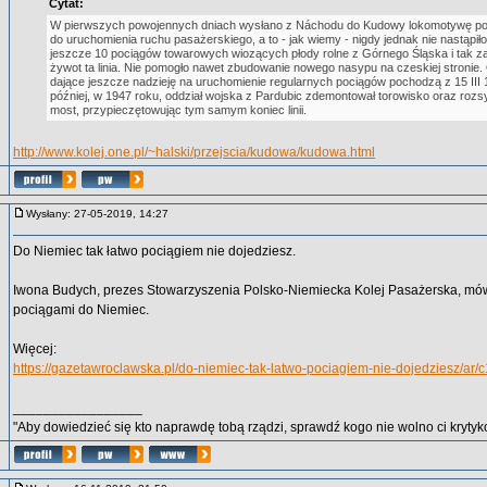
Cytat:
W pierwszych powojennych dniach wysłano z Náchodu do Kudowy lokomotywę p
do uruchomienia ruchu pasażerskiego, a to - jak wiemy - nigdy jednak nie nastąpił
jeszcze 10 pociągów towarowych wiozących płody rolne z Górnego Śląska i tak za
żywot ta linia. Nie pomogło nawet zbudowanie nowego nasypu na czeskiej stronie. 
dające jeszcze nadzieję na uruchomienie regularnych pociągów pochodzą z 15 III 
później, w 1947 roku, oddział wojska z Pardubic zdemontował torowisko oraz rozs
most, przypieczętowując tym samym koniec linii.
http://www.kolej.one.pl/~halski/przejscia/kudowa/kudowa.html
Wysłany: 27-05-2019, 14:27
Do Niemiec tak łatwo pociągiem nie dojedziesz.
Iwona Budych, prezes Stowarzyszenia Polsko-Niemiecka Kolej Pasażerska, mó
pociągami do Niemiec.
Więcej:
https://gazetawroclawska.pl/do-niemiec-tak-latwo-pociagiem-nie-dojedziesz/ar
_________________
"Aby dowiedzieć się kto naprawdę tobą rządzi, sprawdź kogo nie wolno ci krytyko