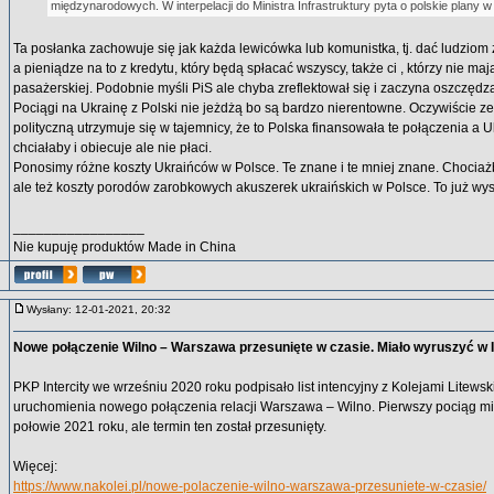
międzynarodowych. W interpelacji do Ministra Infrastruktury pyta o polskie plany w
Ta posłanka zachowuje się jak każda lewicówka lub komunistka, tj. dać ludziom
a pieniądze na to z kredytu, który będą spłacać wszyscy, także ci , którzy nie ma
pasażerskiej. Podobnie myśli PiS ale chyba zreflektował się i zaczyna oszczędz
Pociągi na Ukrainę z Polski nie jeżdżą bo są bardzo nierentowne. Oczywiście 
polityczną utrzymuje się w tajemnicy, że to Polska finansowała te połączenia a U
chciałaby i obiecuje ale nie płaci.
Ponosimy różne koszty Ukraińców w Polsce. Te znane i te mniej znane. Chocia
ale też koszty porodów zarobkowych akuszerek ukraińskich w Polsce. To już wys
_________________
Nie kupuję produktów Made in China
Wysłany: 12-01-2021, 20:32
Nowe połączenie Wilno – Warszawa przesunięte w czasie. Miało wyruszyć w I
PKP Intercity we wrześniu 2020 roku podpisało list intencyjny z Kolejami Litews
uruchomienia nowego połączenia relacji Warszawa – Wilno. Pierwszy pociąg mi
połowie 2021 roku, ale termin ten został przesunięty.
Więcej:
https://www.nakolei.pl/nowe-polaczenie-wilno-warszawa-przesuniete-w-czasie/