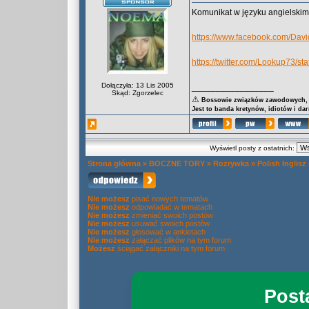
Komunikat w języku angielskim.
https://www.facebook.com/Da
https://twitter.com/Lookup73/
Dołączyła: 13 Lis 2005
_________________
Skąd: Zgorzelec
⚠
Bossowie związków zawodowych, za
Jest to banda kretynów, idiotów i da
Wyświetl posty z ostatnich:
Strona główna
»
BOCZNE TORY
»
Rozrywka
»
Polish Inglisz
Nie możesz
pisać nowych tematów
Nie możesz
odpowiadać w tematach
Nie możesz
zmieniać swoich postów
Nie możesz
usuwać swoich postów
Nie możesz
głosować w ankietach
Nie możesz
załączać plików na tym forum
Możesz
ściągać załączniki na tym forum
Post