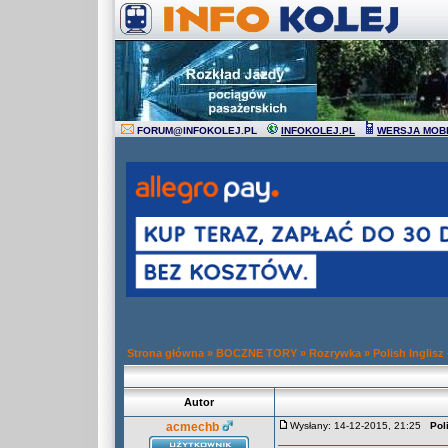
FORUM
@
INFOKOLEJ.PL
INFOKOLEJ.PL
WERSJA MOB
Strona główna
»
BOCZNE TORY
»
Rozrywka
»
Polish Inglisz
Autor
acmechb
Wysłany: 14-12-2015, 21:25
Pol