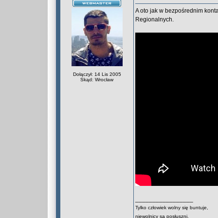
A oto jak w bezpośrednim kont
Regionalnych.
Dołączył: 14 Lis 2005
Skąd: Wrocław
_________________
Tylko człowiek wolny się buntuje,
niewolnicy są posłuszni.