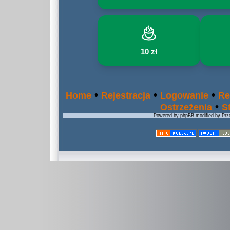
10 zł
•
•
•
Home
Rejestracja
Logowanie
Re
•
Ostrzeżenia
S
Powered by phpBB modified by Prze