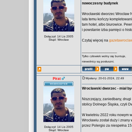
nowoczesny budynek
Wrocławski dworzec Wrocław Nad
lata temu kończy kompletowani
tam hotel, albo biurowice. Pew
i powstanie izba pamięci o his
Dołączył: 14 Lis 2005
Skąd: Wrocław
Czytaj więcej na
gazetawroclaw
_________________
Tylko człowiek wolny się buntuje,
niewolnicy są posłuszni.
Pirat
Wysłany: 20-01-2024, 22:49
Wrocławski dworzec - miał by
Niszczejący, zaniedbany, drug
stolicy Dolnego Śląska, czyli
W kwietniu 2022 roku nowym 
Wrocławiu został duży i znany 
przez Polergio za niespełna 15
Dołączył: 14 Lis 2005
Skąd: Wrocław