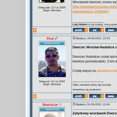
Wrocławski dworzec znowu wys
https://gazetawroclawska.pl/w
Dołączyła: 12 Lis 2005
Skąd: Wrocław
zawrotna/ar/c1-15906667
_________________
Lady Makbet
to typ kobiety, którą nieo
Pirat
Wysłany: 26-04-2022, 22:53
Dworzec Wrocław Nadodrze zos
Dworzec Nadodrze został sprze
kwietnia (poniedziałek). Z kim 
Czytaj więcej na
gazetawroclaw
_________________
Dołączył: 14 Lis 2005
Skąd: Wrocław
Tylko człowiek wolny się buntuje,
niewolnicy są posłuszni.
Beatrycze
Wysłany: 01-06-2022, 11:04
Zabytkowy wrocławski Dworze