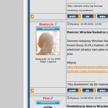
_________________
Tylko człowiek wolny się buntuje,
niewolnicy są posłuszni.
Beatrycze
Wysłany: 10-08-2022, 13:39
Dworzec Wrocław Nadodrze z
Dworzec kolejowy Wrocław Nad
Invest Group XLVII z Katowic, 
właściciel zdradza nam jakie 
prac.
Dołączyła: 11 Lis 2005
Skąd: Legnica
Więcej:
https://www.transport-publicz
budynek-czeka-modernizacja-
_________________
"Aby dowiedzieć się kto naprawd
Pirat
Wysłany: 24-09-2023, 22:05
Rewitalizacja dworca Wrocław