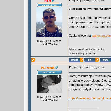
Pirat
Wysłany: 06-07-2024, 01:49
Jest plan na dworzec Wrocła
Coraz bliżej remontu dworca k
m.in. pokoje hotelowe, będzie 
znajdzie się m.in. muzeum. "Ch
Czytaj więcej na
tuwroclaw.co
Dołączył: 14 Lis 2005
Skąd: Wrocław
_________________
Tylko człowiek wolny się buntuje,
niewolnicy są posłuszni.
Paszczak
Wysłany: 01-05-2025, 12:31
Hotel, restauracje i muzeum 
gmachu wrocławskiego Dworca 
konserwatorem zabytków. Pryw
drugiego budynku, ale nie dost
Dołączył: 17 Lis 2005
https://tuwroclaw.com/artykul/
Skąd: Wrocław
_________________