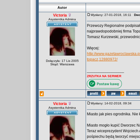
Autor
Victoria
Wysłany: 27-01-2018, 16:11
Dwo
Asystentka Admina
Przewozy Regionalne podpisał
najprawdopodobniej firma Topac
Tomasz Kurzewski, przewodnicz
Więcej:
http://www.gazetawroclawska.p
topacz,12880972/
Dołączyła: 17 Lis 2005
Skąd: Warszawa
_________________
ZRZUTKA NA SERWER
Victoria
Wysłany: 14-02-2018, 09:34
Asystentka Admina
Miasto jak pies ogrodnika. Nie
Miasto mogło kupić Dworzec Na
Teraz wiceprezydent Wojciech 
pośpiechu będą tworzyć miejs