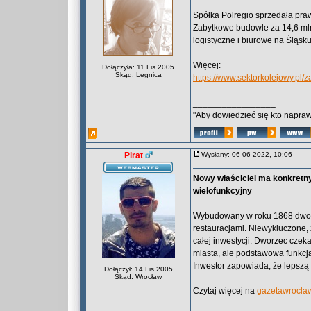
Spółka Polregio sprzedała pr
Zabytkowe budowle za 14,6 mln z
logistyczne i biurowe na Śląsku
Więcej:
Dołączyła: 11 Lis 2005
Skąd: Legnica
https://www.sektorkolejowy.pl/
_________________
"Aby dowiedzieć się kto naprawd
Pirat
Wysłany: 06-06-2022, 10:06
Nowy właściciel ma konkretn
wielofunkcyjny
Wybudowany w roku 1868 dworz
restauracjami. Niewykluczone, 
całej inwestycji. Dworzec czek
miasta, ale podstawowa funkcj
Inwestor zapowiada, że lepszą n
Dołączył: 14 Lis 2005
Skąd: Wrocław
Czytaj więcej na
gazetawroclaw