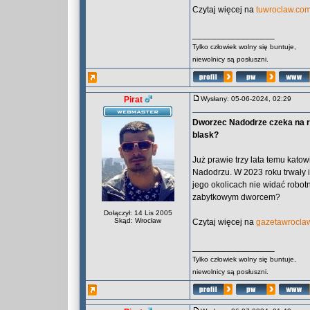
Czytaj więcej na
tuwroclaw.co
_________________
Tylko człowiek wolny się buntuje,
niewolnicy są posłuszni.
Pirat
Wysłany: 05-06-2024, 02:29
Dworzec Nadodrze czeka na r
blask?
Już prawie trzy lata temu kato
Nadodrzu. W 2023 roku trwały i
jego okolicach nie widać robotn
zabytkowym dworcem?
Dołączył: 14 Lis 2005
Skąd: Wrocław
Czytaj więcej na
gazetawroclaw
_________________
Tylko człowiek wolny się buntuje,
niewolnicy są posłuszni.