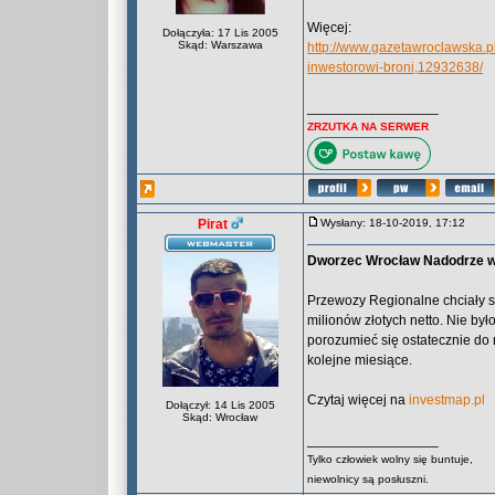
Więcej:
Dołączyła: 17 Lis 2005
Skąd: Warszawa
http://www.gazetawroclawska.p
inwestorowi-broni,12932638/
_________________
ZRZUTKA NA SERWER
Pirat
Wysłany: 18-10-2019, 17:12
Dworzec Wrocław Nadodrze wci
Przewozy Regionalne chciały sp
milionów złotych netto. Nie by
porozumieć się ostatecznie do
kolejne miesiące.
Czytaj więcej na
investmap.pl
Dołączył: 14 Lis 2005
Skąd: Wrocław
_________________
Tylko człowiek wolny się buntuje,
niewolnicy są posłuszni.