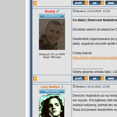
Realny
Wysłany: 23-12-2020, 13:20
Co dalej z Dworcem Nadodrz
Od blisko dwóch lat właścicie
Dwukrotnie organizowano już pr
dalej, wyjaśnia rzecznik spółk
Czytaj więcej:
Dołączył: 23 Lis 2005
Skąd: Wrocław
https://www.radiowroclaw.pl/a
_________________
Gdyby głupota umiała latać, L
Lady Makbet
Wysłany: 18-11-2021, 12:43
Dworzec Nadodrze po raz kolejn
nie wyszło. Początkowo nikt nie
znalazł nabywcę, jednak ten w
Teraz jest prawie dwukrotnie w