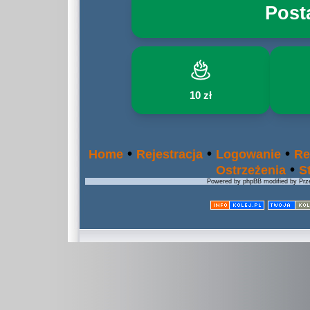
Post
10 zł
•
•
•
Home
Rejestracja
Logowanie
Re
•
Ostrzeżenia
S
Powered by phpBB modified by Prze