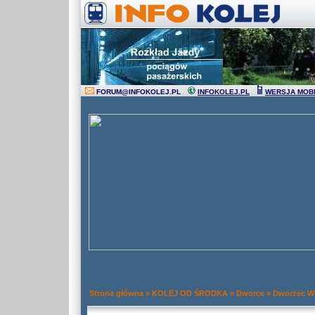
FORUM
@
INFOKOLEJ.PL
INFOKOLEJ.PL
WERSJA MOB
Strona główna
»
KOLEJ OD ŚRODKA
»
Dworce
»
Dworzec Wr