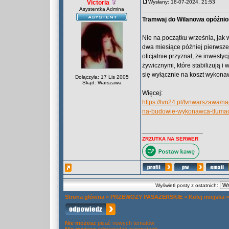
Victoria
Wysłany: 18-07-2024, 21:53
Asystentka Admina
Tramwaj do Wilanowa opóźnio
Nie na początku września, jak 
dwa miesiące później pierwsz
oficjalnie przyznał, że inwest
żywicznymi, które stabilizują i
się wyłącznie na koszt wykona
Dołączyła: 17 Lis 2005
Skąd: Warszawa
Więcej:
https://tvn24.pl/tvnwarszawa
na-budowie-wykonawca-tluma
_________________
ZRZUTKA NA SERWER
Wyświetl posty z ostatnich:
Strona główna
»
PRZEWOZY PASAŻERSKIE
»
Kolej miejska
Nie możesz
pisać nowych tematów