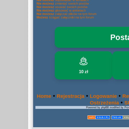
Nie możesz
odpowiadać w tematach
Nie możesz
zmieniać swoich postów
Nie możesz
usuwać swoich postów
Nie możesz
głosować w ankietach
Nie możesz
załączać plików na tym forum
Możesz
ściągać załączniki na tym forum
Post
10 zł
•
•
•
Home
Rejestracja
Logowanie
Re
•
Ostrzeżenia
S
Powered by phpBB modified by Prze