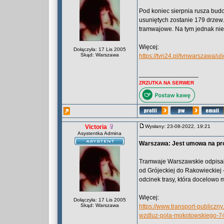
Pod koniec sierpnia rusza bud
usuniętych zostanie 179 drzew
tramwajowe. Na tym jednak nie 
Więcej:
Dołączyła: 17 Lis 2005
Skąd: Warszawa
https://tvn24.pl/tvnwarszawa/
_________________
ZRZUTKA NA SERWER
Victoria
Wysłany: 23-08-2022, 19:21
Asystentka Admina
Warszawa: Jest umowa na pro
Tramwaje Warszawskie odpisał
od Grójeckiej do Rakowieckie
odcinek trasy, która docelowo 
Więcej:
Dołączyła: 17 Lis 2005
Skąd: Warszawa
https://www.transport-publicz
wzdluz-pola-mokotowskiego-7