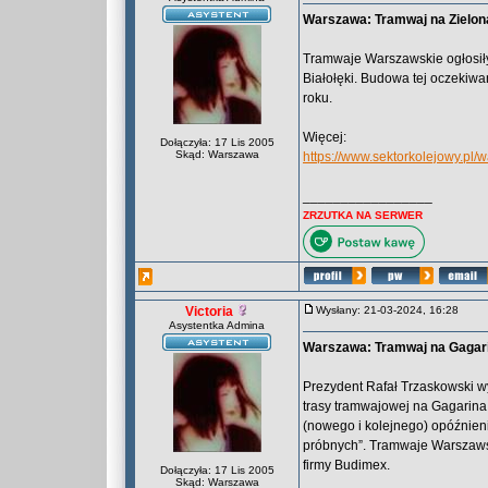
Warszawa: Tramwaj na Zieloną 
Tramwaje Warszawskie ogłosiły
Białołęki. Budowa tej oczekiw
roku.
Więcej:
Dołączyła: 17 Lis 2005
Skąd: Warszawa
https://www.sektorkolejowy.pl/
_________________
ZRZUTKA NA SERWER
Victoria
Wysłany: 21-03-2024, 16:28
Asystentka Admina
Warszawa: Tramwaj na Gagari
Prezydent Rafał Trzaskowski w
trasy tramwajowej na Gagarina.
(nowego i kolejnego) opóźnien
próbnych”. Tramwaje Warszaws
firmy Budimex.
Dołączyła: 17 Lis 2005
Skąd: Warszawa