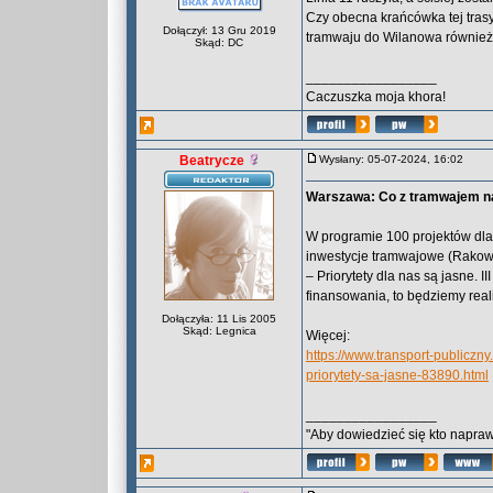
Czy obecna krańcówka tej trasy 
Dołączył: 13 Gru 2019
tramwaju do Wilanowa również 
Skąd: DC
_________________
Caczuszka moja khora!
Beatrycze
Wysłany: 05-07-2024, 16:02
Warszawa: Co z tramwajem na
W programie 100 projektów dla 
inwestycje tramwajowe (Rakowi
– Priorytety dla nas są jasne. II
finansowania, to będziemy rea
Dołączyła: 11 Lis 2005
Skąd: Legnica
Więcej:
https://www.transport-publicz
priorytety-sa-jasne-83890.html
_________________
"Aby dowiedzieć się kto naprawd