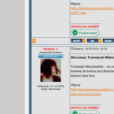
Więcej:
https://www.transport-publicz
82487.html
_________________
ZRZUTKA NA SERWER
Victoria
Wysłany: 16-05-2024, 23:26
Asystentka Admina
Warszawa: Tramwaj do Wilano
Tramwaje Warszawskie – po zap
tramwaj do krańca przy Branic
dotrzeć dwie linie.
Więcej:
Dołączyła: 17 Lis 2005
Skąd: Warszawa
https://www.transport-publicz
dwie-linie-83332.html
_________________
ZRZUTKA NA SERWER