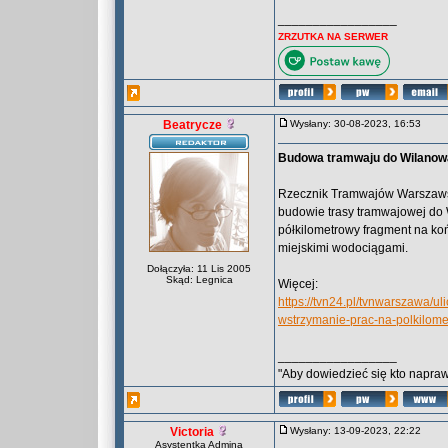
_________________
ZRZUTKA NA SERWER
Beatrycze
Wysłany: 30-08-2023, 16:53
Budowa tramwaju do Wilanow
Rzecznik Tramwajów Warszawsk
budowie trasy tramwajowej do 
półkilometrowy fragment na ko
miejskimi wodociągami.
Dołączyła: 11 Lis 2005
Skąd: Legnica
Więcej:
https://tvn24.pl/tvnwarszawa/
wstrzymanie-prac-na-polkilo
_________________
"Aby dowiedzieć się kto naprawd
Victoria
Wysłany: 13-09-2023, 22:22
Asystentka Admina