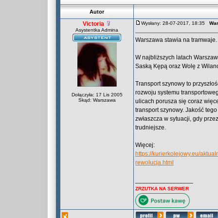
Autor
Victoria
Wysłany: 28-07-2017, 18:35
War
Asystentka Admina
Warszawa stawia na tramwaje. 
W najbliższych latach Warszawę
Saską Kępą oraz Wolę z Wilano
Transport szynowy to przyszłoś
rozwoju systemu transportowe
Dołączyła: 17 Lis 2005
Skąd: Warszawa
ulicach porusza się coraz wię
transport szynowy. Jakość tego
zwłaszcza w sytuacji, gdy prz
trudniejsze.
Więcej:
https://kurierkolejowy.eu/aktu
rewolucja.html
_________________
ZRZUTKA NA SERWER