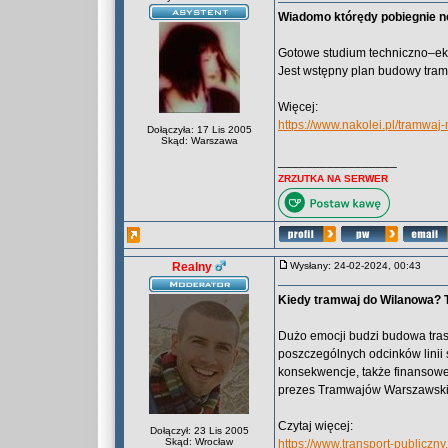
Wiadomo którędy pobiegnie n
Gotowe studium techniczno–ek
Jest wstępny plan budowy tram
Więcej:
https://www.nakolei.pl/tramwaj-
Dołączyła: 17 Lis 2005
Skąd: Warszawa
_________________
ZRZUTKA NA SERWER
Realny
Wysłany: 24-02-2024, 00:43
Kiedy tramwaj do Wilanowa?
Dużo emocji budzi budowa tra
poszczególnych odcinków lini
konsekwencje, także finansowe,
prezes Tramwajów Warszawski
Czytaj więcej:
Dołączył: 23 Lis 2005
Skąd: Wrocław
https://www.transport-publicz