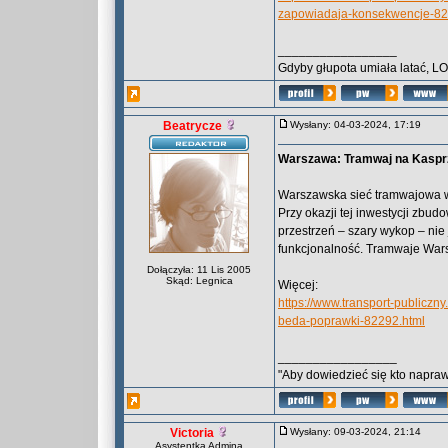
zapowiadaja-konsekwencje-82
_________________
Gdyby głupota umiała latać, L
Beatrycze
Wysłany: 04-03-2024, 17:19
Warszawa: Tramwaj na Kasprz
Warszawska sieć tramwajowa wz
Przy okazji tej inwestycji zbu
przestrzeń – szary wykop – nie
funkcjonalność. Tramwaje Wars
Dołączyła: 11 Lis 2005
Skąd: Legnica
Więcej:
https://www.transport-publicz
beda-poprawki-82292.html
_________________
"Aby dowiedzieć się kto naprawd
Victoria
Wysłany: 09-03-2024, 21:14
Asystentka Admina