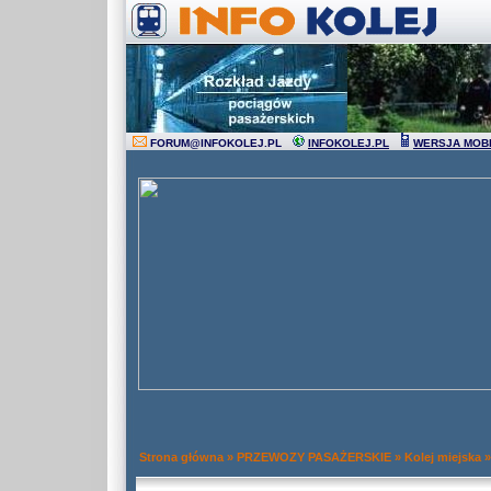
FORUM
@
INFOKOLEJ.PL
INFOKOLEJ.PL
WERSJA MOB
Strona główna
»
PRZEWOZY PASAŻERSKIE
»
Kolej miejska