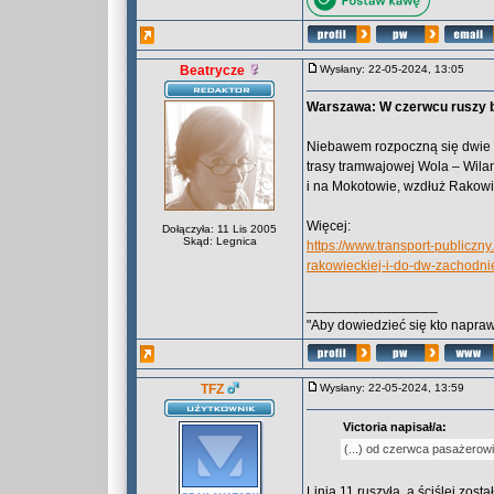
Beatrycze
Wysłany: 22-05-2024, 13:05
Warszawa: W czerwcu ruszy b
Niebawem rozpoczną się dwie 
trasy tramwajowej Wola – Wila
i na Mokotowie, wzdłuż Rakowi
Więcej:
Dołączyła: 11 Lis 2005
Skąd: Legnica
https://www.transport-publicz
rakowieckiej-i-do-dw-zachodn
_________________
"Aby dowiedzieć się kto naprawd
TFZ
Wysłany: 22-05-2024, 13:59
Victoria napisał/a:
(...) od czerwca pasażerowi
Linia 11 ruszyła, a ściślej zost