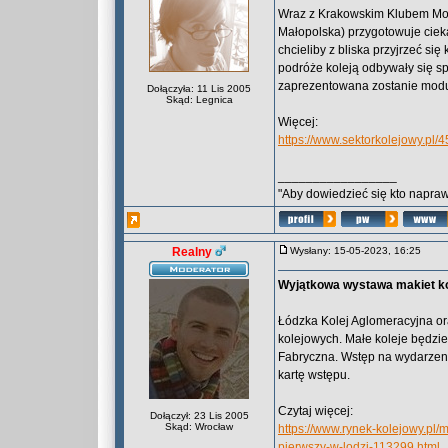
Wraz z Krakowskim Klubem Mode
Małopolska) przygotowuje ciekaw
chcieliby z bliska przyjrzeć si
podróże koleją odbywały się sp
zaprezentowana zostanie moduł
Dołączyła: 11 Lis 2005
Skąd: Legnica
Więcej:
https://www.sektorkolejowy.pl
_________________
"Aby dowiedzieć się kto naprawd
Realny
Wysłany: 15-05-2023, 16:25
Wyjątkowa wystawa makiet ko
Łódzka Kolej Aglomeracyjna or
kolejowych. Małe koleje będzi
Fabryczna. Wstęp na wydarzeni
kartę wstępu.
Czytaj więcej:
Dołączył: 23 Lis 2005
Skąd: Wrocław
https://www.rynek-kolejowy.pl
pierwszy-w-lodzi-113299.html