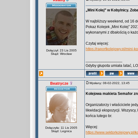
Realny
„Mini Kolej” w Kobylnicy. Zo
W najbliższy weekend, od 16 d
Pokaz Kolejek „Mini Kolej” 20
wykonanymi z dbałością o każd
Czytaj więcej:
https://raportkolejowy.pl/mini-
Dołączył: 23 Lis 2005
Skąd: Wrocław
_________________
Gdyby głupota umiała latać, L
Beatrycze
Wysłany: 08-02-2022, 13:45
Kolejowa makieta Semafor zn
Organizatorzy i właściciele jed
likwidacji ekspozycji. Wszyscy,
końca lutego br.
Więcej:
Dołączyła: 11 Lis 2005
Skąd: Legnica
https://www.sektorkolejowy.pl/