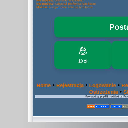
Nie możesz
głosować w ankietach
Nie możesz
załączać plików na tym forum
Możesz
ściągać załączniki na tym forum
Post
10 zł
•
•
•
Home
Rejestracja
Logowanie
Re
•
Ostrzeżenia
S
Powered by phpBB modified by Prze