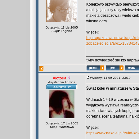
Kolejkowo przywitało pierwszyc
atrakcja jest trzy razy większ
makieta deszczowa i wiele cie
własne oczy.
Dołączyła: 11 Lis 2005
Skąd: Legnica
Więcej:
https://gazetawroclawska.pl/k
zobacz-zdjecia/ar/c1-1573414
_________________
"Aby dowiedzieć się kto naprawd
Victoria
Wysłany: 14-09-2021, 23:10
Asystentka Admina
Świat kolei w miniaturze w St
W dniach 17-19 września w St
wyjątkowa wystawa realistyczn
makiet stanowiących kopię prawd
odrębna scena teatralna, na kt
Dołączyła: 17 Lis 2005
Skąd: Warszawa
Więcej:
https://www.nakolei.pl/swiat-k