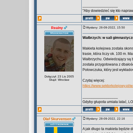
_________________
"Aby dowiedzieć się kto naprawd
Realny
Wysłany: 26-09-2022, 15:50
Wałbrzych: w sali gimnastyczn
Makieta kolejowa została skon
trasie, która liczy ok. 100 m. Ma
Wałbrzychu. Odwiedzający są b
została przygotowana z dbałośc
Połowczuka, który jest wykład
Dołączył: 23 Lis 2005
Skąd: Wrocław
Czytaj więcej:
https://www.sektorkolejowy.pl/
_________________
Gdyby głupota umiała latać, L
Olaf Skurvensen
Wysłany: 28-09-2022, 22:16
A jak długo ta makieta będzie d