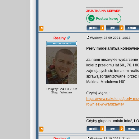
_________________
ZRZUTKA NA SERWER
Realny
Wysłany: 28-09-2021, 14:13
Perły modelarstwa kolejowego
Za nami niezwykłe wydarzenie 
kolei z przełomu lat 60., 70. i
zajmujących się tematem reali
sprawą zorganizowanej przez 
Makieta Modułowa H0”.
Dołączył: 23 Lis 2005
Skąd: Wrocław
Czytaj więcej:
https://www.nakolei.pl/perly-
rowniez-w-warszawie/
_________________
Gdyby głupota umiała latać, L
Wysłany: 14-10-2021, 21:44