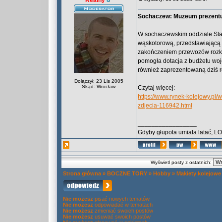
Realny
Sochaczew: Muzeum prezentuj
W sochaczewskim oddziale Stac
wąskotorową, przedstawiającą 
zakończeniem przewozów rozkł
pomogła dotacja z budżetu wo
również zaprezentowaną dziś r
Dołączył: 23 Lis 2005
Skąd: Wrocław
Czytaj więcej:
https://www.rynek-kolejowy.p
zdjecia-116942.html
_________________
Gdyby głupota umiała latać, L
Wyświetl posty z ostatnich:
Strona główna
»
BOCZNE TORY
»
Hobby
»
Makiety kolejowe
Nie możesz
pisać nowych tematów
Nie możesz
odpowiadać w tematach
Nie możesz
zmieniać swoich postów
Nie możesz
usuwać swoich postów