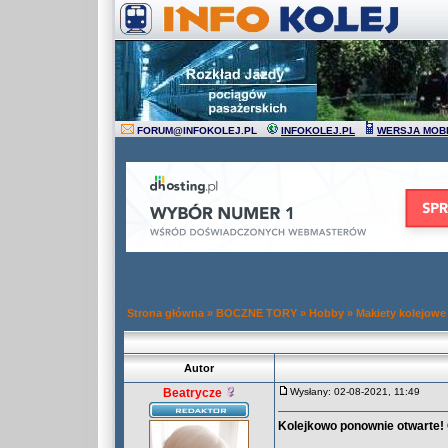
FORUM
@
INFOKOLEJ.PL
INFOKOLEJ.PL
WERSJA MOB
Strona główna
»
BOCZNE TORY
»
Hobby
»
Makiety kolejowe
Autor
Beatrycze
Wysłany: 02-08-2021, 11:49
Kolejkowo ponownie otwarte! 