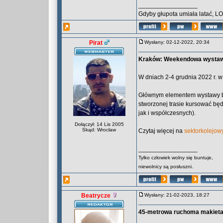
_________________
Gdyby głupota umiała latać, L
Pirat
Wysłany: 02-12-2022, 20:34
Kraków: Weekendowa wystawa
W dniach 2-4 grudnia 2022 r. 
Głównym elementem wystawy będ
stworzonej trasie kursować bę
jak i współczesnych).
Dołączył: 14 Lis 2005
Skąd: Wrocław
Czytaj więcej na
sektorkolejowy
_________________
Tylko człowiek wolny się buntuje,
niewolnicy są posłuszni.
Beatrycze
Wysłany: 21-02-2023, 18:27
45-metrowa ruchoma makieta 