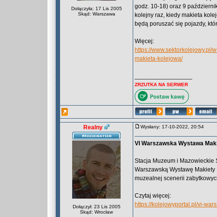
godz. 10-18) oraz 9 październi
Dołączyła: 17 Lis 2005
Skąd: Warszawa
kolejny raz, kiedy makieta ko
będą poruszać się pojazdy, któr
Więcej:
https://www.sektorkolejowy.pl
makieta-kolejowa/
_________________
ZRZUTKA NA SERWER
Realny
Wysłany: 17-10-2022, 20:54
VI Warszawska Wystawa Makie
Stacja Muzeum i Mazowieckie 
Warszawską Wystawę Makiety Ko
muzealnej scenerii zabytkowy
Czytaj więcej:
https://kolejowyportal.pl/vi-w
Dołączył: 23 Lis 2005
Skąd: Wrocław