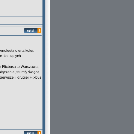
noległa oferta kolei.
sc siedzących.
eń Flixbusa to Warszawa,
łączenia, triumfy święcą
erwszej i drugiej Flixbus