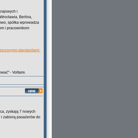
rajowych i
Wrocławia, Berlina,
owo, spółka wprowadza
om i pracownikom
zszerzonymi-standardami-
wać" - Voltaire.
wca, zyskają 7 nowych
 i zabiorą pasażerów do