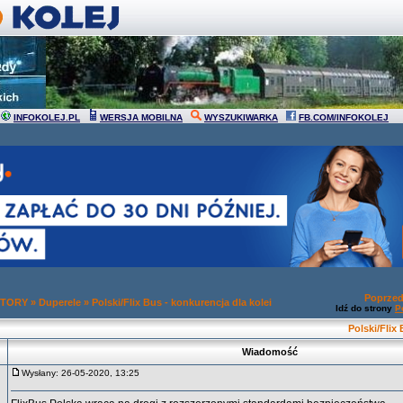
INFOKOLEJ.PL
WERSJA MOBILNA
WYSZUKIWARKA
FB.COM/INFOKOLEJ
Poprzed
 TORY
»
Duperele
»
Polski/Flix Bus - konkurencja dla kolei
Idź do strony
P
Polski/Flix
Wiadomość
Wysłany: 26-05-2020, 13:25