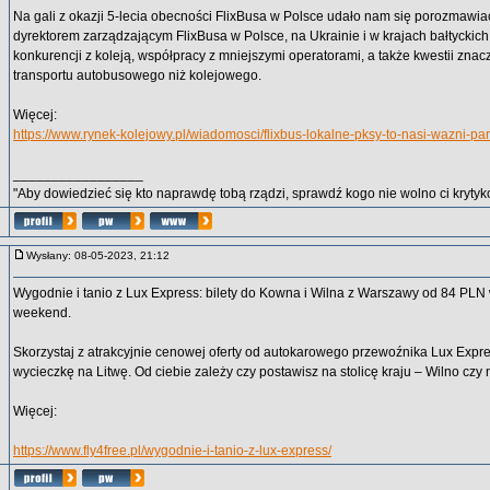
Na gali z okazji 5-lecia obecności FlixBusa w Polsce udało nam się porozmaw
dyrektorem zarządzającym FlixBusa w Polsce, na Ukrainie i w krajach bałtyckich
konkurencji z koleją, współpracy z mniejszymi operatorami, a także kwestii znac
transportu autobusowego niż kolejowego.
Więcej:
https://www.rynek-kolejowy.pl/wiadomosci/flixbus-lokalne-pksy-to-nasi-wazni-pa
_________________
"Aby dowiedzieć się kto naprawdę tobą rządzi, sprawdź kogo nie wolno ci krytyko
Wysłany: 08-05-2023, 21:12
Wygodnie i tanio z Lux Express: bilety do Kowna i Wilna z Warszawy od 84 PLN 
weekend.
Skorzystaj z atrakcyjnie cenowej oferty od autokarowego przewoźnika Lux Expres
wycieczkę na Litwę. Od ciebie zależy czy postawisz na stolicę kraju – Wilno czy
Więcej:
https://www.fly4free.pl/wygodnie-i-tanio-z-lux-express/