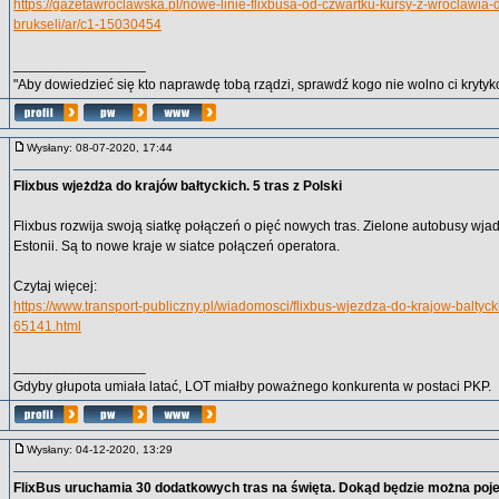
https://gazetawroclawska.pl/nowe-linie-flixbusa-od-czwartku-kursy-z-wroclawia-
brukseli/ar/c1-15030454
_________________
"Aby dowiedzieć się kto naprawdę tobą rządzi, sprawdź kogo nie wolno ci krytyko
Wysłany: 08-07-2020, 17:44
Flixbus wjeżdża do krajów bałtyckich. 5 tras z Polski
Flixbus rozwija swoją siatkę połączeń o pięć nowych tras. Zielone autobusy wjad
Estonii. Są to nowe kraje w siatce połączeń operatora.
Czytaj więcej:
https://www.transport-publiczny.pl/wiadomosci/flixbus-wjezdza-do-krajow-baltycki
65141.html
_________________
Gdyby głupota umiała latać, LOT miałby poważnego konkurenta w postaci PKP.
Wysłany: 04-12-2020, 13:29
FlixBus uruchamia 30 dodatkowych tras na święta. Dokąd będzie można poj