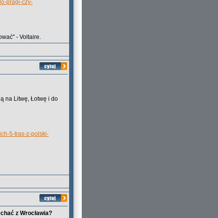
do-pragi-czy-
wać" - Voltaire.
ą na Litwę, Łotwę i do
ch-5-tras-z-polski-
echać z Wrocławia?