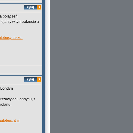
ba połączeń
ejarzy w tym zakresie a
utobusy-takze-
– Londyn
Warszawy do Londynu, z
iolanu.
-autobus.html