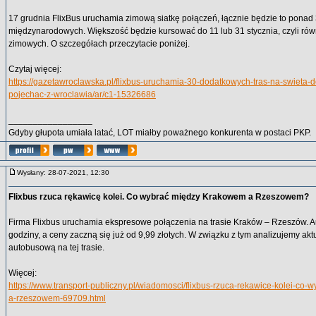
17 grudnia FlixBus uruchamia zimową siatkę połączeń, łącznie będzie to ponad 30
międzynarodowych. Większość będzie kursować do 11 lub 31 stycznia, czyli równi
zimowych. O szczegółach przeczytacie poniżej.
Czytaj więcej:
https://gazetawroclawska.pl/flixbus-uruchamia-30-dodatkowych-tras-na-swieta
pojechac-z-wroclawia/ar/c1-15326686
_________________
Gdyby głupota umiała latać, LOT miałby poważnego konkurenta w postaci PKP.
Wysłany: 28-07-2021, 12:30
Flixbus rzuca rękawicę kolei. Co wybrać między Krakowem a Rzeszowem?
Firma Flixbus uruchamia ekspresowe połączenia na trasie Kraków – Rzeszów. A
godziny, a ceny zaczną się już od 9,99 złotych. W związku z tym analizujemy akt
autobusową na tej trasie.
Więcej:
https://www.transport-publiczny.pl/wiadomosci/flixbus-rzuca-rekawice-kolei-co
a-rzeszowem-69709.html