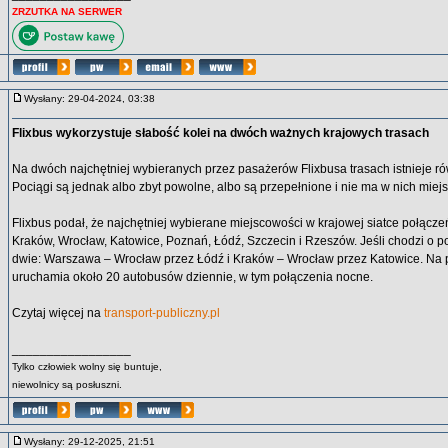
ZRZUTKA NA SERWER
Wysłany: 29-04-2024, 03:38
Flixbus wykorzystuje słabość kolei na dwóch ważnych krajowych trasach
Na dwóch najchętniej wybieranych przez pasażerów Flixbusa trasach istnieje rów
Pociągi są jednak albo zbyt powolne, albo są przepełnione i nie ma w nich miej
Flixbus podał, że najchętniej wybierane miejscowości w krajowej siatce połącz
Kraków, Wrocław, Katowice, Poznań, Łódź, Szczecin i Rzeszów. Jeśli chodzi o po
dwie: Warszawa – Wrocław przez Łódź i Kraków – Wrocław przez Katowice. Na pi
uruchamia około 20 autobusów dziennie, w tym połączenia nocne.
Czytaj więcej na
transport-publiczny.pl
_________________
Tylko człowiek wolny się buntuje,
niewolnicy są posłuszni.
Wysłany: 29-12-2025, 21:51