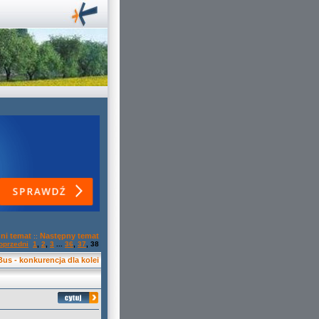
ni temat
Następny temat
::
oprzedni
1
,
2
,
3
...
36
,
37
,
38
 Bus - konkurencja dla kolei