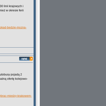
 linii krajowych i
eż w okresie ferii
-dokad-bedzie-mozna-
utobusy pojadą 2
ualną ofertę kolejowo-
-wybrac-miedzy-krakowem-