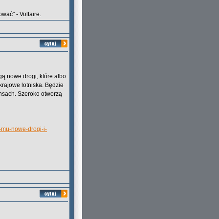
wać" - Voltaire.
ą nowe drogi, które albo
krajowe lotniska. Będzie
tansach. Szeroko otworzą
a-mu-nowe-drogi-i-