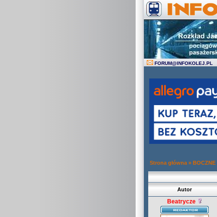
FORUM
@
INFOKOLEJ.PL
Strona główna
»
BOCZNE
Autor
Beatrycze