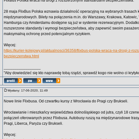
FlixBus Polska wraca na drogi z rozszerzonymi standardami bezpieczeństwa.
28 maja FlixBus Polska wznawia działalność operacyjną na wybranych trasach k
międzynarodowych. Bilety na połączenia m.in. do Warszawy, Krakowa, Katowic, 
Hamburga czy Amsterdamu dostępne są już w systemie rezerwacyjnym. Dodatk
rozszerzone standardy i wymogi bezpieczeństwa, aby zapewnić swoim pasażer
maksymalną ochronę przed potencjalnym ryzykiem.
Więcej:
https://kurier-kolejowy.pl/aktualnosci/36358/flixbus-polska-wraca-na-drogi-z-ro
bezpieczenstwa.html
_________________
"Aby dowiedzieć się kto naprawdę tobą rządzi, sprawdź kogo nie wolno ci krytyko
Wysłany: 17-06-2020, 11:49
Nowe linie Flixbusa. Od czwartku kursy z Wrocławia do Pragi czy Brukseli.
Wrocławianie i mieszkańcy województwa dolnośląskiego od jutra, czyli 18 czer
połączeń oferowanych przez Flixbusa. Autobusy ruszą na międzynarodowe trasy
Pragi, Liberca, Paryża czy Brukseli.
Więcej: