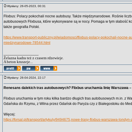
Wysłany: 26-05-2023, 00:31
Flixbus: Polacy pokochali nocne autobusy. Także międzynarodowe. Rośnie licz
autobusowych Flixbusa, które wykonywane są w nocy. Pomaga w tym słabość kol
także geografia Polski.
https://www.transport-publiczny.pl/wiadomosci/flixbus-polacy-pokochali-nocne-a
miedzynarodowe-78544.html
_________________
Żelazna kadra też z czasem rdzewieje.
A beton kruszeje...
Wysłany: 26-04-2024, 22:17
Renesans dalekich tras autobusowych? Flixbus uruchamia linię Warszawa 
Flixbus uruchamia w tym roku kilka bardzo długich tras autobusowych m.in. z 
Gdańska do Rzymu, z Wilna przez Gdańsk do Paryża czy z Białegostoku do Med
Więcej:
https://forsal.pl/transport/artykuly/9494675,nowe-trasy-flixbus-warszawa-londyn
_________________