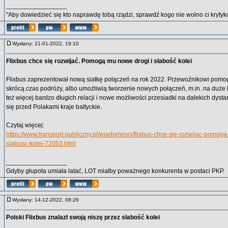
_________________
"Aby dowiedzieć się kto naprawdę tobą rządzi, sprawdź kogo nie wolno ci krytyko
Wysłany: 21-01-2022, 19:10
Flixbus chce się rozwijać. Pomogą mu nowe drogi i słabość kolei
Flixbus zaprezentował nową siatkę połączeń na rok 2022. Przewoźnikowi pomog
skrócą czas podróży, albo umożliwią tworzenie nowych połączeń, m.in. na duże 
też więcej bardzo długich relacji i nowe możliwości przesiadki na dalekich dys
się przed Polakami kraje bałtyckie.
Czytaj więcej:
https://www.transport-publiczny.pl/wiadomosci/flixbus-chce-sie-rozwijac-pomog
slabosc-kolei-72053.html
_________________
Gdyby głupota umiała latać, LOT miałby poważnego konkurenta w postaci PKP.
Wysłany: 14-12-2022, 08:26
Polski Flixbus znalazł swoją niszę przez słabość kolei