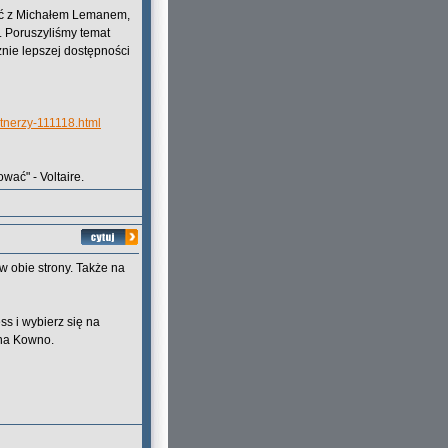
iać z Michałem Lemanem,
. Poruszyliśmy temat
znie lepszej dostępności
rtnerzy-111118.html
wać" - Voltaire.
w obie strony. Także na
s i wybierz się na
 na Kowno.