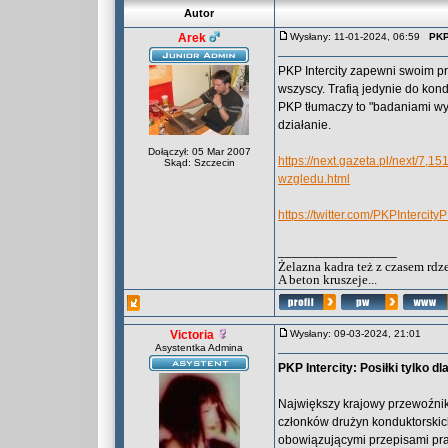
Autor
Arek
Wysłany: 11-01-2024, 06:59
PKP
PKP Intercity zapewni swoim p
wszyscy. Trafią jedynie do kond
PKP tłumaczy to "badaniami wy
działanie.
Dołączył: 05 Mar 2007
https://next.gazeta.pl/next/7,
Skąd: Szczecin
wzgledu.html
https://twitter.com/PKPInterc
_________________
Żelazna kadra też z czasem rdz
A beton kruszeje...
Victoria
Wysłany: 09-03-2024, 21:01
Asystentka Admina
PKP Intercity: Posiłki tylko 
Największy krajowy przewoźnik
członków drużyn konduktorskich
obowiązującymi przepisami pr