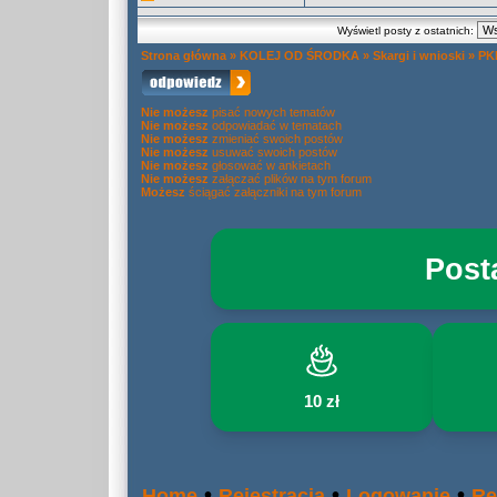
Wyświetl posty z ostatnich:
Strona główna
»
KOLEJ OD ŚRODKA
»
Skargi i wnioski
»
PK
Nie możesz
pisać nowych tematów
Nie możesz
odpowiadać w tematach
Nie możesz
zmieniać swoich postów
Nie możesz
usuwać swoich postów
Nie możesz
głosować w ankietach
Nie możesz
załączać plików na tym forum
Możesz
ściągać załączniki na tym forum
Post
10 zł
•
•
•
Home
Rejestracja
Logowanie
Re