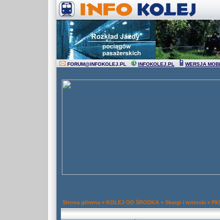
FORUM
@
INFOKOLEJ.PL
INFOKOLEJ.PL
WERSJA MOB
Strona główna
»
KOLEJ OD ŚRODKA
»
Skargi i wnioski
»
PK