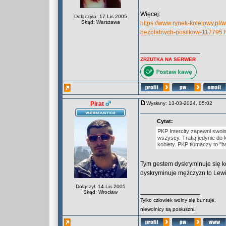
Więcej:
Dołączyła: 17 Lis 2005
Skąd: Warszawa
https://www.rynek-kolejowy.pl/w
bezplatnych-posilkow-117795.
_________________
ZRZUTKA NA SERWER
Pirat
Wysłany: 13-03-2024, 05:02
Cytat:
PKP Intercity zapewni swoi
wszyscy. Trafią jedynie do 
kobiety. PKP tłumaczy to "
Tym gestem dyskryminuje się ko
dyskryminuje mężczyzn to Lewic
Dołączył: 14 Lis 2005
_________________
Skąd: Wrocław
Tylko człowiek wolny się buntuje,
niewolnicy są posłuszni.