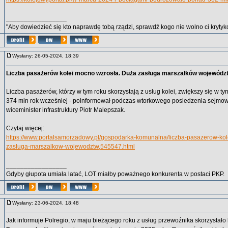
_________________
"Aby dowiedzieć się kto naprawdę tobą rządzi, sprawdź kogo nie wolno ci krytyko
Wysłany: 26-05-2024, 18:39
Liczba pasażerów kolei mocno wzrosła. Duża zasługa marszałków wojewódz
Liczba pasażerów, którzy w tym roku skorzystają z usług kolei, zwiększy się w ty
374 mln rok wcześniej - poinformował podczas wtorkowego posiedzenia sejmowej
wiceminister infrastruktury Piotr Malepszak.
Czytaj więcej:
https://www.portalsamorzadowy.pl/gospodarka-komunalna/liczba-pasazerow-ko
zasluga-marszalkow-wojewodztw,545547.html
_________________
Gdyby głupota umiała latać, LOT miałby poważnego konkurenta w postaci PKP.
Wysłany: 23-06-2024, 18:48
Jak informuje Polregio, w maju bieżącego roku z usług przewoźnika skorzystało