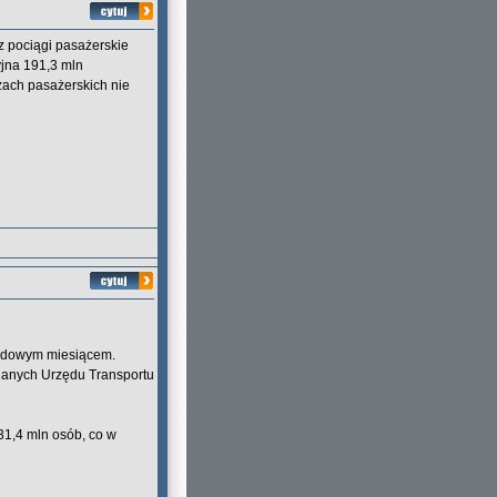
z pociągi pasażerskie
jna 191,3 mln
zach pasażerskich nie
ordowym miesiącem.
danych Urzędu Transportu
31,4 mln osób, co w