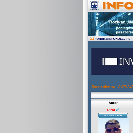
FORUM
@
INFOKOLEJ.PL
Strona główna
»
AKTUAL
Autor
Pirat