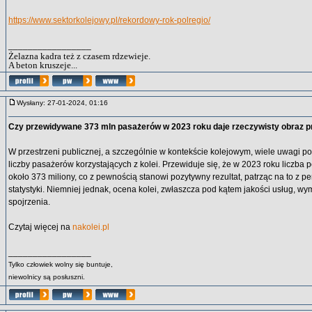
https://www.sektorkolejowy.pl/rekordowy-rok-polregio/
_________________
Żelazna kadra też z czasem rdzewieje.
A beton kruszeje...
Wysłany: 27-01-2024, 01:16
Czy przewidywane 373 mln pasażerów w 2023 roku daje rzeczywisty obraz 
W przestrzeni publicznej, a szczególnie w kontekście kolejowym, wiele uwagi p
liczby pasażerów korzystających z kolei. Przewiduje się, że w 2023 roku liczba
około 373 miliony, co z pewnością stanowi pozytywny rezultat, patrząc na to z p
statystyki. Niemniej jednak, ocena kolei, zwłaszcza pod kątem jakości usług, w
spojrzenia.
Czytaj więcej na
nakolei.pl
_________________
Tylko człowiek wolny się buntuje,
niewolnicy są posłuszni.