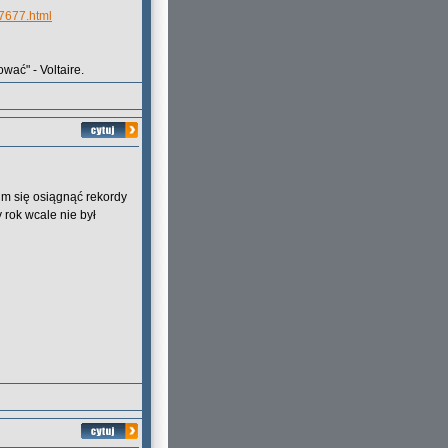
17677.html
wać" - Voltaire.
im się osiągnąć rekordy
rok wcale nie był