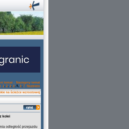
ni temat
Następny temat
::
i
1
,
2
,
3
,
4
,
5
,
6
,
7
Następny
kie na ścieżce wzrostowej
 kolei
dnia odległość przejazdu