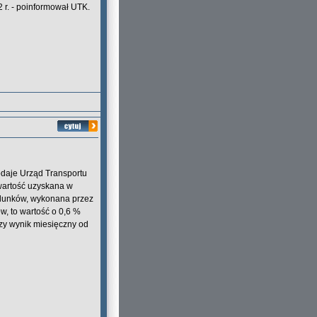
 r. - poinformował UTK.
odaje Urząd Transportu
wartość uzyskana w
adunków, wykonana przez
, to wartość o 0,6 %
szy wynik miesięczny od