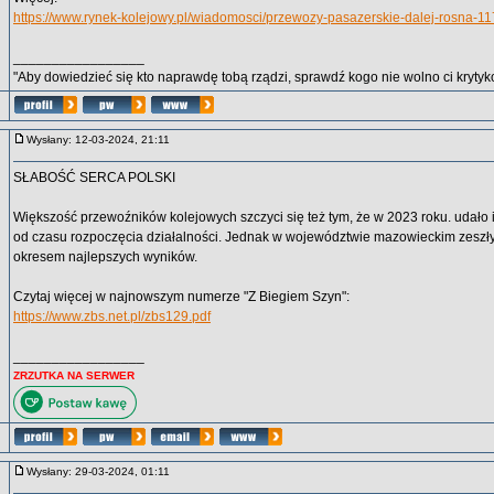
https://www.rynek-kolejowy.pl/wiadomosci/przewozy-pasazerskie-dalej-rosna-1
_________________
"Aby dowiedzieć się kto naprawdę tobą rządzi, sprawdź kogo nie wolno ci krytyko
Wysłany: 12-03-2024, 21:11
SŁABOŚĆ SERCA POLSKI
Większość przewoźników kolejowych szczyci się też tym, że w 2023 roku. udało 
od czasu rozpoczęcia działalności. Jednak w województwie mazowieckim zeszły 
okresem najlepszych wyników.
Czytaj więcej w najnowszym numerze "Z Biegiem Szyn":
https://www.zbs.net.pl/zbs129.pdf
_________________
ZRZUTKA NA SERWER
Wysłany: 29-03-2024, 01:11