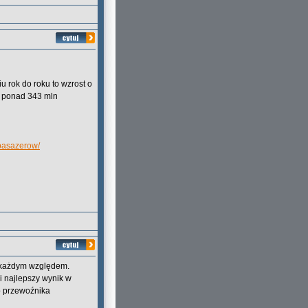
u rok do roku to wzrost o
uż ponad 343 mln
-pasazerow/
d każdym względem.
 najlepszy wynik w
go przewoźnika