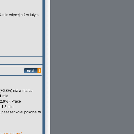
4 mln więcej niż w lutym
 (+6,8%) niż w marcu
1 mld
12,9%). Pracę
 1,3 mln
ą pasażer kolei pokonał w
ln-pasazerow/