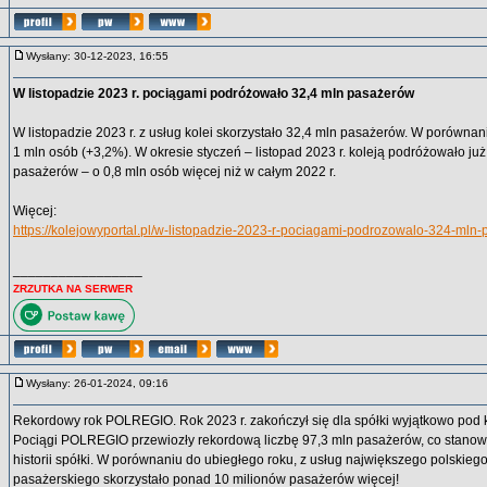
Wysłany: 30-12-2023, 16:55
W listopadzie 2023 r. pociągami podróżowało 32,4 mln pasażerów
W listopadzie 2023 r. z usług kolei skorzystało 32,4 mln pasażerów. W porównani
1 mln osób (+3,2%). W okresie styczeń – listopad 2023 r. koleją podróżowało j
pasażerów – o 0,8 mln osób więcej niż w całym 2022 r.
Więcej:
https://kolejowyportal.pl/w-listopadzie-2023-r-pociagami-podrozowalo-324-mln
_________________
ZRZUTKA NA SERWER
Wysłany: 26-01-2024, 09:16
Rekordowy rok POLREGIO. Rok 2023 r. zakończył się dla spółki wyjątkowo po
Pociągi POLREGIO przewiozły rekordową liczbę 97,3 mln pasażerów, co stanowi
historii spółki. W porównaniu do ubiegłego roku, z usług największego polskie
pasażerskiego skorzystało ponad 10 milionów pasażerów więcej!