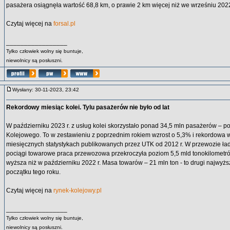
pasażera osiągnęła wartość 68,8 km, o prawie 2 km więcej niż we wrześniu 2022
Czytaj więcej na
forsal.pl
_________________
Tylko człowiek wolny się buntuje,
niewolnicy są posłuszni.
Wysłany: 30-11-2023, 23:42
Rekordowy miesiąc kolei. Tylu pasażerów nie było od lat
W październiku 2023 r. z usług kolei skorzystało ponad 34,5 mln pasażerów – p
Kolejowego. To w zestawieniu z poprzednim rokiem wzrost o 5,3% i rekordowa 
miesięcznych statystykach publikowanych przez UTK od 2012 r. W przewozie ł
pociągi towarowe praca przewozowa przekroczyła poziom 5,5 mld tonokilometrów
wyższa niż w październiku 2022 r. Masa towarów – 21 mln ton - to drugi najwyż
początku tego roku.
Czytaj więcej na
rynek-kolejowy.pl
_________________
Tylko człowiek wolny się buntuje,
niewolnicy są posłuszni.