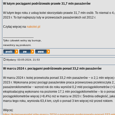
W lutym pociągami podróżowało prawie 31,7 mln pasażerów
W lutym tego roku z usług kolei skorzystało prawie 31,7 mln osób. To niemal o 4,
2023 r. To był najlepszy luty w przewozach pasażerskich od 2012 r.
Czytaj więcej na
nakolei.pl
_________________
Tylko człowiek wolny się buntuje,
niewolnicy są posłuszni.
Wysłany: 03-05-2024, 21:53
W marcu 2024 r. pociągami podróżowało ponad 33,2 mln pasażerów
W marcu 2024 r. kolej przewiozła ponad 33,2 mln pasażerów − o 2,1 mln więcej
2023 r. Wykonana przez pociągi pasażerskie praca przewozowa przekroczyła 2,
pasażerokilometrów − wzrost rok do roku wyniósł 0,2 mld pociągokilometrów (+
eksploatacyjną wykonano na poziomie 17,1 mln pociągokilometrów – to o ponad
pociągokilometrów więcej (+8,4%) niż w marcu w 2023 r. Średnia odległość, jak
marcu tego roku, wyniosła 63,4 km, czyli o ponad 3 km więcej niż przed rokiem.
Więcej:
https://kolejowyportal.pl/w-marcu-2024-r-pociagami-podrozowalo-ponad-332-m