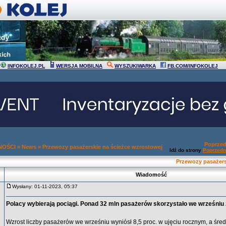
INFOKOLEJ.PL
WERSJA MOBILNA
WYSZUKIWARKA
FB.COM/INFOKOLEJ
Poprzed
NOŚCI
»
News
»
Przewozy pasażerskie na ścieżce wzrostowej
Idź do strony
Poprzedn
Przewozy pasażers
Wiadomość
Wysłany: 01-11-2023, 05:37
Polacy wybierają pociągi. Ponad 32 mln pasażerów skorzystało we wrześniu z
Wzrost liczby pasażerów we wrześniu wyniósł 8,5 proc. w ujęciu rocznym, a śre