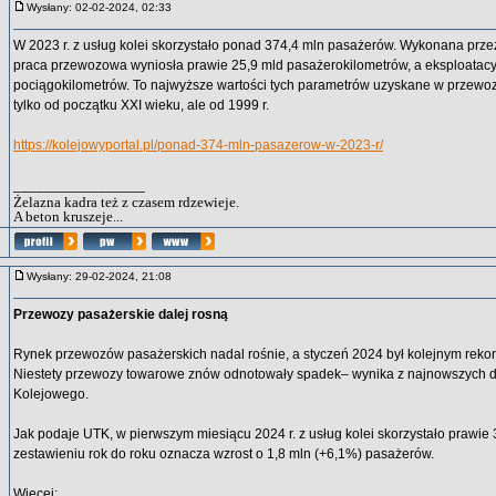
Wysłany: 02-02-2024, 02:33
W 2023 r. z usług kolei skorzystało ponad 374,4 mln pasażerów. Wykonana prze
praca przewozowa wyniosła prawie 25,9 mld pasażerokilometrów, a eksploatacy
pociągokilometrów. To najwyższe wartości tych parametrów uzyskane w przewo
tylko od początku XXI wieku, ale od 1999 r.
https://kolejowyportal.pl/ponad-374-mln-pasazerow-w-2023-r/
_________________
Żelazna kadra też z czasem rdzewieje.
A beton kruszeje...
Wysłany: 29-02-2024, 21:08
Przewozy pasażerskie dalej rosną
Rynek przewozów pasażerskich nadal rośnie, a styczeń 2024 był kolejnym rek
Niestety przewozy towarowe znów odnotowały spadek– wynika z najnowszych 
Kolejowego.
Jak podaje UTK, w pierwszym miesiącu 2024 r. z usług kolei skorzystało prawie 
zestawieniu rok do roku oznacza wzrost o 1,8 mln (+6,1%) pasażerów.
Więcej: