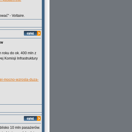
wać" - Voltaire.
tw
m roku do ok. 400 mln z
 Komisji Infrastruktury
lei-mocno-wzrosla-duza-
 blisko 10 mln pasażerów.