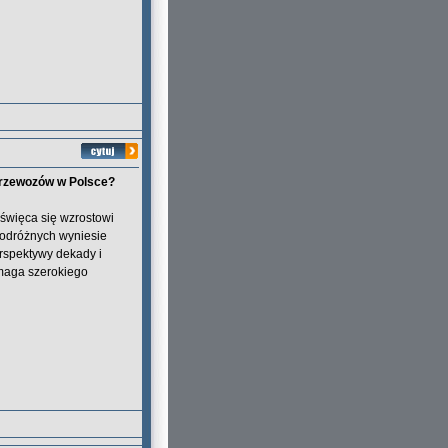
przewozów w Polsce?
oświęca się wzrostowi
 podróżnych wyniesie
erspektywy dekady i
ymaga szerokiego