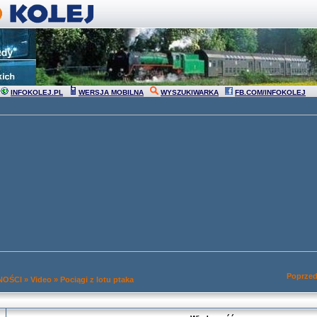
INFOKOLEJ.PL
WERSJA MOBILNA
WYSZUKIWARKA
FB.COM/INFOKOLEJ
Poprzed
NOŚCI
»
Video
»
Pociągi z lotu ptaka