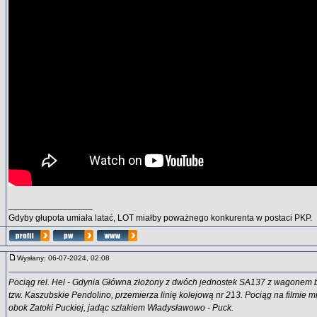
_________________
Gdyby głupota umiała latać, LOT miałby poważnego konkurenta w postaci PKP.
Wysłany: 06-07-2024, 02:08
Pociąg rel. Hel - Gdynia Główna złożony z dwóch jednostek SA137 z wagonem 
tzw. Kaszubskie Pendolino, przemierza linię kolejową nr 213. Pociąg na filmie m
obok Zatoki Puckiej, jadąc szlakiem Władysławowo - Puck.