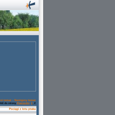
ni temat
Następny temat
::
Idź do strony
Poprzedni
1
,
2
Pociągi z lotu ptaka