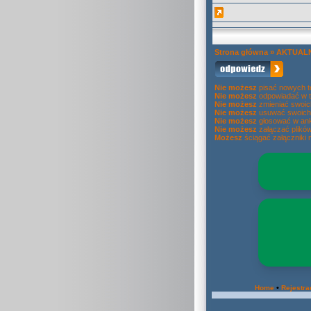
Strona główna
»
AKTUAL
Nie możesz
pisać nowych 
Nie możesz
odpowiadać w 
Nie możesz
zmieniać swoic
Nie możesz
usuwać swoich
Nie możesz
głosować w ank
Nie możesz
załączać plikó
Możesz
ściągać załączniki 
•
Home
Rejestra