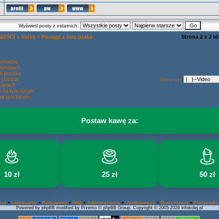
Wyświetl posty z ostatnich:
NOŚCI
»
Video
»
Pociągi z lotu ptaka
Strona
2
z
2
Id
tematów
tematach
h postów
 postów
Skocz do:
ietach
w na tym forum
na tym forum
Postaw kawę za:
10 zł
25 zł
50 zł
•
•
•
•
•
•
•
cja
Logowanie
Regulamin
FAQ
Administracja
Użytkownicy
Ostrzeżenia
Statystyki
Powered by phpBB modified by Przemo © phpBB Group. Copyright © 2005-2026 infokolej.pl