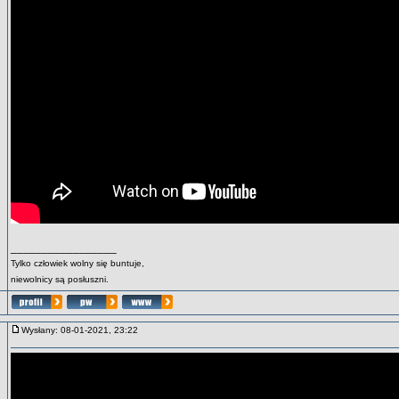
_________________
Tylko człowiek wolny się buntuje,
niewolnicy są posłuszni.
Wysłany: 08-01-2021, 23:22