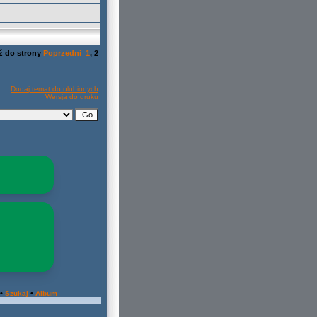
ź do strony
Poprzedni
1
,
2
Dodaj temat do ulubionych
Wersja do druku
•
•
Szukaj
Album