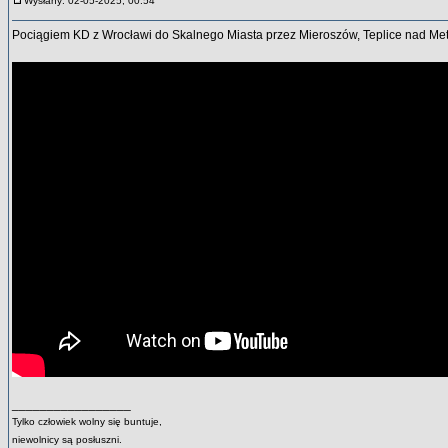
Wysłany: 02-05-2025, 00:54
Pociągiem KD z Wrocławi do Skalnego Miasta przez Mieroszów, Teplice nad Metu
_________________
Tylko człowiek wolny się buntuje,
niewolnicy są posłuszni.