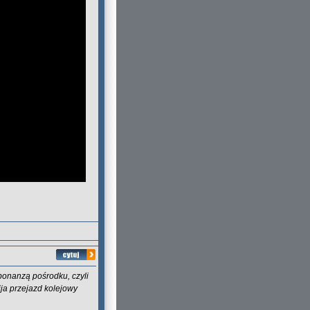
bonanzą pośrodku, czyli
ija przejazd kolejowy