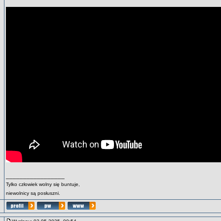
_________________
Tylko człowiek wolny się buntuje,
niewolnicy są posłuszni.