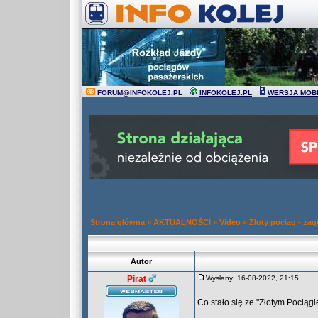
FORUM
@
INFOKOLEJ.PL
INFOKOLEJ.PL
WERSJA MOB
Strona główna
»
AKTUALNOŚCI
»
Video
»
Złoty pociąg - za
Autor
Pirat
Wysłany: 16-08-2022, 21:15
Co stało się ze "Złotym Pociągi