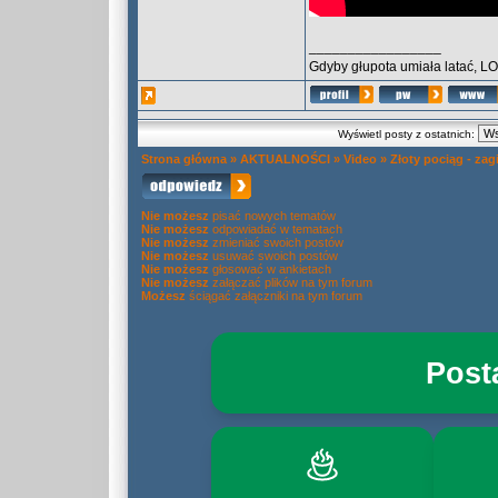
_________________
Gdyby głupota umiała latać, L
Wyświetl posty z ostatnich:
Strona główna
»
AKTUALNOŚCI
»
Video
»
Złoty pociąg - za
Nie możesz
pisać nowych tematów
Nie możesz
odpowiadać w tematach
Nie możesz
zmieniać swoich postów
Nie możesz
usuwać swoich postów
Nie możesz
głosować w ankietach
Nie możesz
załączać plików na tym forum
Możesz
ściągać załączniki na tym forum
Post