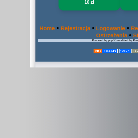
10 zł
•
•
•
Home
Rejestracja
Logowanie
Re
•
Ostrzeżenia
S
Powered by phpBB modified by Prze