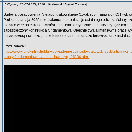
Wysłany: 26-07-2025, 23:02
Krakowski Szybki Tramwaj
Budowa posadowienia IV etapu Krakowskiego Szybkiego Tramwaju (KST) wkroc
Pod koniec maja 2025 roku zakończono realizację ostatniego odcinka ściany sz
bieżące w rejonie Ronda Młyńskiego. Tym samym cały tunel, liczący 1,23 km dług
zabezpieczony konstrukcją fundamentową. Obecnie trwają intensywne prace wy
przygotowują inwestycję do kolejnego etapu – montażu torowiska oraz instalacji
Czytaj więcej:
https://www.rynekinfrastruktury.pl/wiadomosci/miasto/krakowski-szybki-tramwaj
roboty-fundamentowe-iv-etapu-inwestycji-96136.html