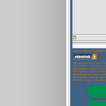
Strona główna
»
PRZEWOZ
Nie możesz
pisać nowych 
Nie możesz
odpowiadać w 
Nie możesz
zmieniać swoic
Nie możesz
usuwać swoich
Nie możesz
głosować w ank
Nie możesz
załączać plikó
Możesz
ściągać załączniki 