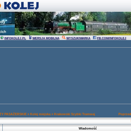
INFOKOLEJ.PL
WERSJA MOBILNA
WYSZUKIWARKA
FB.COM/INFOKOLEJ
Y PASAŻERSKIE
»
Kolej miejska
»
Krakowski Szybki Tramwaj
Poprzed
Wiadomość