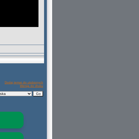
Dodaj temat do ulubionych
Wersja do druku