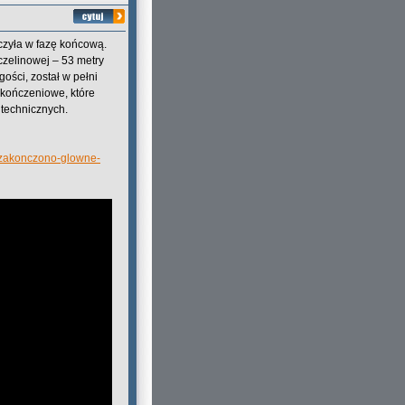
zyła w fazę końcową.
czelinowej – 53 metry
ości, został w pełni
kończeniowe, które
 technicznych.
--zakonczono-glowne-