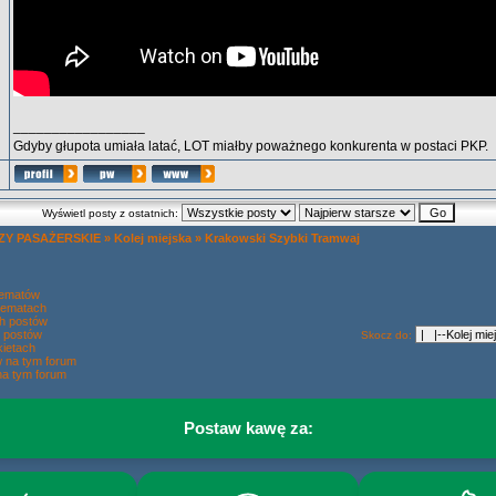
_________________
Gdyby głupota umiała latać, LOT miałby poważnego konkurenta w postaci PKP.
Wyświetl posty z ostatnich:
Y PASAŻERSKIE
»
Kolej miejska
»
Krakowski Szybki Tramwaj
tematów
tematach
h postów
 postów
Skocz do:
ietach
w na tym forum
na tym forum
Postaw kawę za: