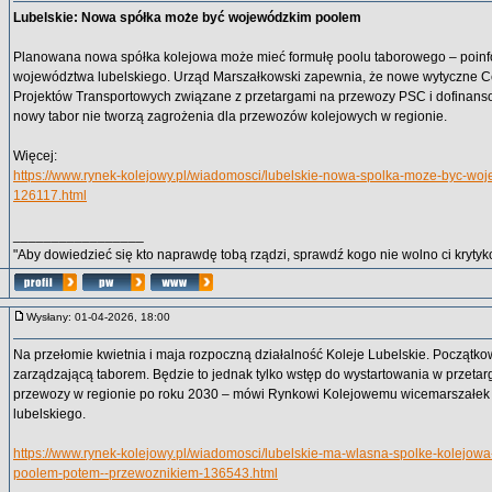
Lubelskie: Nowa spółka może być wojewódzkim poolem
Planowana nowa spółka kolejowa może mieć formułę poolu taborowego – poin
województwa lubelskiego. Urząd Marszałkowski zapewnia, że nowe wytyczne C
Projektów Transportowych związane z przetargami na przewozy PSC i dofinans
nowy tabor nie tworzą zagrożenia dla przewozów kolejowych w regionie.
Więcej:
https://www.rynek-kolejowy.pl/wiadomosci/lubelskie-nowa-spolka-moze-byc-wo
126117.html
_________________
"Aby dowiedzieć się kto naprawdę tobą rządzi, sprawdź kogo nie wolno ci krytyko
Wysłany: 01-04-2026, 18:00
Na przełomie kwietnia i maja rozpoczną działalność Koleje Lubelskie. Początk
zarządzającą taborem. Będzie to jednak tylko wstęp do wystartowania w przeta
przewozy w regionie po roku 2030 – mówi Rynkowi Kolejowemu wicemarszałe
lubelskiego.
https://www.rynek-kolejowy.pl/wiadomosci/lubelskie-ma-wlasna-spolke-kolejowa
poolem-potem--przewoznikiem-136543.html