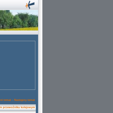
ni temat
Następny temat
::
ym przewoźniku kolejowym