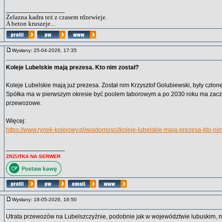
_________________
Żelazna kadra też z czasem rdzewieje.
A beton kruszeje...
Wysłany: 25-04-2026, 17:35
Koleje Lubelskie mają prezesa. Kto nim został?
Koleje Lubelskie mają już prezesa. Został nim Krzysztof Golubiewski, były czło
Spółka ma w pierwszym okresie być poolem taborowym a po 2030 roku ma zacz
przewozowe.
Więcej:
https://www.rynek-kolejowy.pl/wiadomosci/koleje-lubelskie-maja-prezesa-kto-ni
_________________
ZRZUTKA NA SERWER
Wysłany: 18-05-2026, 16:50
Utrata przewozów na Lubelszczyźnie, podobnie jak w województwie lubuskim, ni