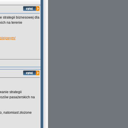
 strategii biznesowej dla
ich na terenie
kolejowym/
anie strategii
wozów pasażerskich na
o, natomiast złożone