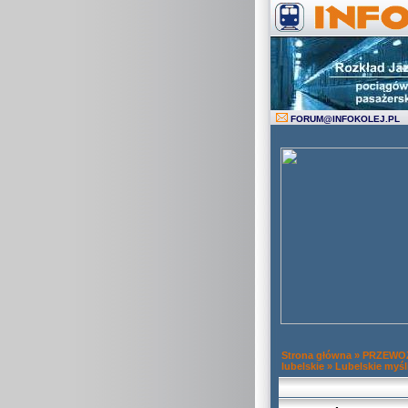
FORUM
@
INFOKOLEJ.PL
Strona główna
»
PRZEWOZ
lubelskie
»
Lubelskie myś