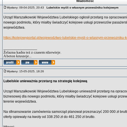
Wiadomość
Wysłany: 09-04-2025, 20:43
Lubelskie myśli o własnym przewoźniku kolejowym
Urząd Marszałkowski Województwa Lubelskiego ogłosił przetarg na opracowanie
nowego podmiotu, który miałby świadczyć kolejowe usługi przewozów pasażersk
województwa.
https://kolejowyportal.pl/wojewodztwo-lubelskie-mysli-o-wlasnym-przewozniku-
_________________
Żelazna kadra też z czasem rdzewieje.
A beton kruszeje...
Wysłany: 15-05-2025, 18:26
Lubelskie unieważnia przetarg na strategię kolejową
Urząd Marszałkowski Województwa Lubelskiego unieważnił przetarg na opracow
biznesowej dla nowego podmiotu, który miałby świadczyć kolejowe usługi prze
terenie województwa.
Na sfinansowanie zamówienia samorząd planował przeznaczyć 200 000 zł brutt
oferty opiewały na kwoty od 338 250 zł do 461 250 zł brutto.