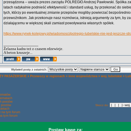
przesądzona – uważa prezes zarządu POLREGIO Andrzej Pawłowski. Spółka za
latach radykalnie podnieść efektywność i standard usług, by przekonać do sieb
tych, którzy po ewentualnej zmianie przepisów mogliby powierzać bezpośredn
przewoźnikom. Jak przekonuje nasz rozmówca, istnieją argumenty za tym, by za
działającemu w większej skali zamiast powoływania własnych spółek.
https://www.rynek-kolejowy.pl/wiadomosci/polregio-lubelskie-nie-jest-jeszcze-s
_________________
Żelazna kadra też z czasem rdzewieje.
A beton kruszeje...
Wyświetl posty z ostatnich:
Y PASAŻERSKIE
»
Przewozy w regionach
»
inne województwa
»
woj. lubelskie
»
Lub
tematów
tematach
h postów
 postów
Skocz do:
ietach
w na tym forum
na tym forum
Postaw kawę za: