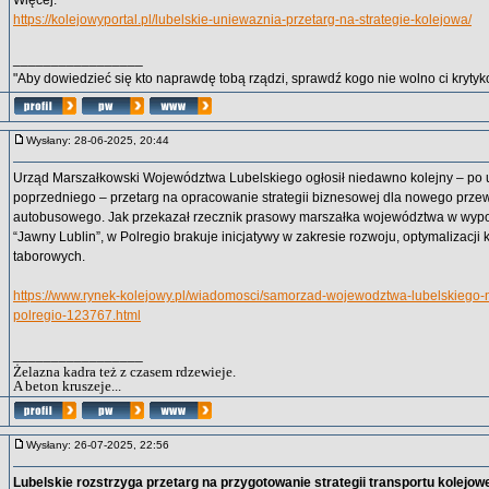
Więcej:
https://kolejowyportal.pl/lubelskie-uniewaznia-przetarg-na-strategie-kolejowa/
_________________
"Aby dowiedzieć się kto naprawdę tobą rządzi, sprawdź kogo nie wolno ci krytyko
Wysłany: 28-06-2025, 20:44
Urząd Marszałkowski Województwa Lubelskiego ogłosił niedawno kolejny – po
poprzedniego – przetarg na opracowanie strategii biznesowej dla nowego prze
autobusowego. Jak przekazał rzecznik prasowy marszałka województwa w wypow
“Jawny Lublin”, w Polregio brakuje inicjatywy w zakresie rozwoju, optymalizacji k
taborowych.
https://www.rynek-kolejowy.pl/wiadomosci/samorzad-wojewodztwa-lubelskiego-n
polregio-123767.html
_________________
Żelazna kadra też z czasem rdzewieje.
A beton kruszeje...
Wysłany: 26-07-2025, 22:56
Lubelskie rozstrzyga przetarg na przygotowanie strategii transportu kolejow