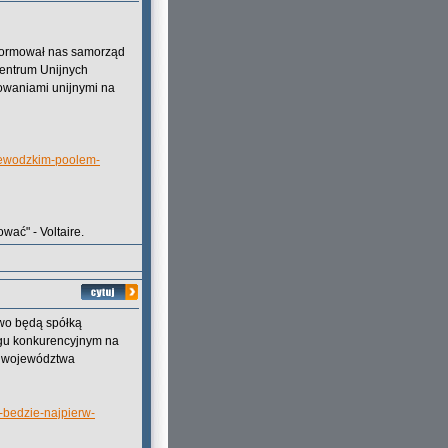
formował nas samorząd
entrum Unijnych
owaniami unijnymi na
jewodzkim-poolem-
wać" - Voltaire.
owo będą spółką
rgu konkurencyjnym na
k województwa
-bedzie-najpierw-