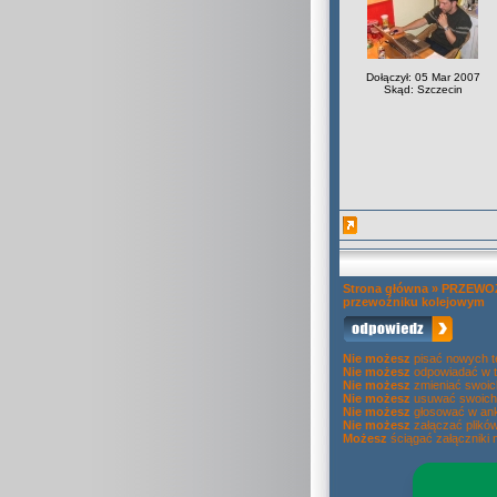
Dołączył: 05 Mar 2007
Skąd: Szczecin
Strona główna
»
PRZEWOZ
przewoźniku kolejowym
Nie możesz
pisać nowych 
Nie możesz
odpowiadać w 
Nie możesz
zmieniać swoic
Nie możesz
usuwać swoich
Nie możesz
głosować w ank
Nie możesz
załączać plikó
Możesz
ściągać załączniki 