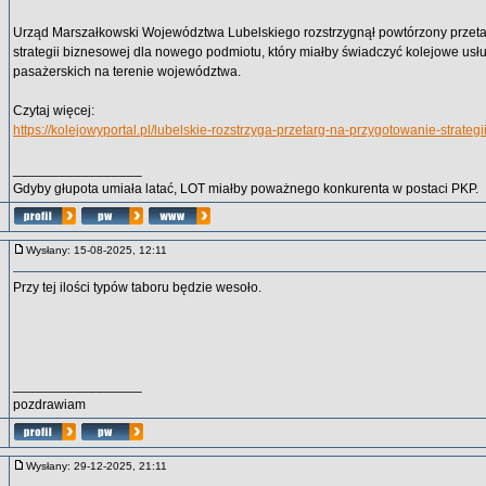
Urząd Marszałkowski Województwa Lubelskiego rozstrzygnął powtórzony przet
strategii biznesowej dla nowego podmiotu, który miałby świadczyć kolejowe us
pasażerskich na terenie województwa.
Czytaj więcej:
https://kolejowyportal.pl/lubelskie-rozstrzyga-przetarg-na-przygotowanie-strateg
_________________
Gdyby głupota umiała latać, LOT miałby poważnego konkurenta w postaci PKP.
Wysłany: 15-08-2025, 12:11
Przy tej ilości typów taboru będzie wesoło.
_________________
pozdrawiam
Wysłany: 29-12-2025, 21:11