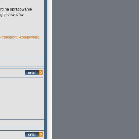
arg na opracowanie
ługi przewozów
ii-transportu-kolejowego/