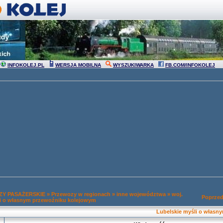
INFOKOLEJ.PL
WERSJA MOBILNA
WYSZUKIWARKA
FB.COM/INFOKOLEJ
Y PASAŻERSKIE
»
Przewozy w regionach
»
inne województwa
»
woj.
Poprzed
li o własnym przewoźniku kolejowym
Lubelskie myśli o własn