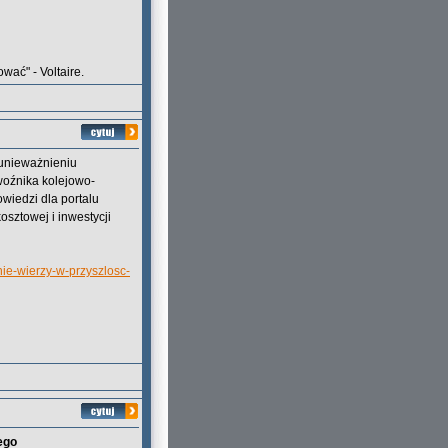
wać" - Voltaire.
 unieważnieniu
woźnika kolejowo-
iedzi dla portalu
osztowej i inwestycji
ie-wierzy-w-przyszlosc-
ego