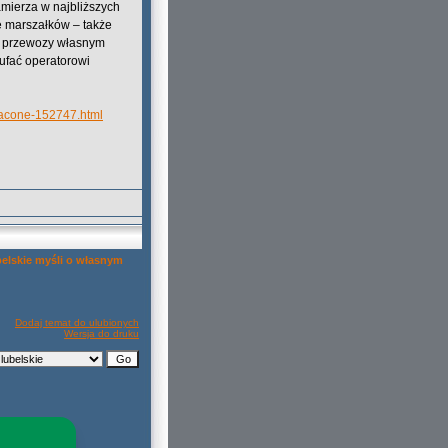
mierza w najbliższych
ie marszałków – także
io przewozy własnym
ufać operatorowi
tracone-152747.html
elskie myśli o własnym
Dodaj temat do ulubionych
Wersja do druku