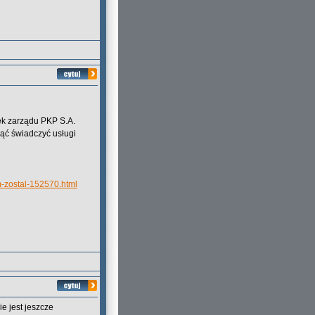
nek zarządu PKP S.A.
ąć świadczyć usługi
m-zostal-152570.html
e jest jeszcze