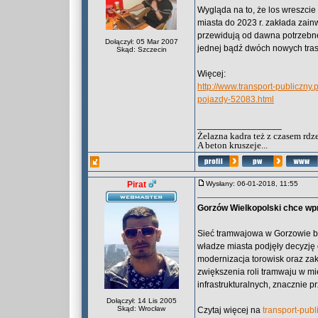
Wygląda na to, że los wreszcie
miasta do 2023 r. zakłada zain
przewidują od dawna potrzebn
Dołączył: 05 Mar 2007
jednej bądź dwóch nowych tras
Skąd: Szczecin
Więcej:
http://www.transport-publiczn
pojazdy-52083.html
_________________
Żelazna kadra też z czasem rdz
A beton kruszeje...
Pirat
Wysłany: 06-01-2018, 11:55
Gorzów Wielkopolski chce wp
Sieć tramwajowa w Gorzowie był
władze miasta podjęły decyzję
modernizacja torowisk oraz 
zwiększenia roli tramwaju w mi
infrastrukturalnych, znacznie p
Dołączył: 14 Lis 2005
Skąd: Wrocław
Czytaj więcej na
transport-publ