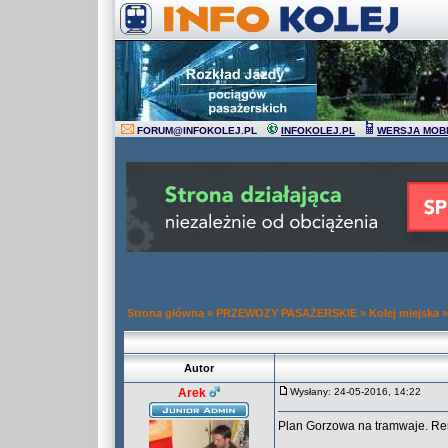
FORUM
@
INFOKOLEJ.PL
INFOKOLEJ.PL
WERSJA MOB
Strona główna
»
PRZEWOZY PASAŻERSKIE
»
Kolej miejska
Autor
Arek
Wysłany: 24-05-2016, 14:22
Plan Gorzowa na tramwaje. Rem