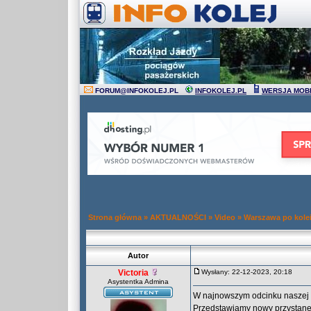
FORUM
@
INFOKOLEJ.PL
INFOKOLEJ.PL
WERSJA MOB
Strona główna
»
AKTUALNOŚCI
»
Video
»
Warszawa po kole
Autor
Victoria
Wysłany: 22-12-2023, 20:18
Asystentka Admina
W najnowszym odcinku naszej 
Przedstawiamy nowy przystane