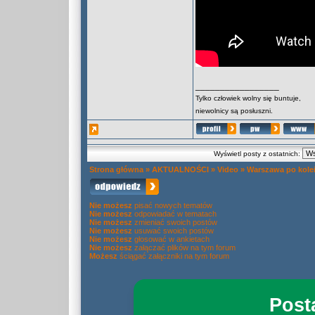
_________________
Tylko człowiek wolny się buntuje,
niewolnicy są posłuszni.
Wyświetl posty z ostatnich:
Strona główna
»
AKTUALNOŚCI
»
Video
»
Warszawa po kole
Nie możesz
pisać nowych tematów
Nie możesz
odpowiadać w tematach
Nie możesz
zmieniać swoich postów
Nie możesz
usuwać swoich postów
Nie możesz
głosować w ankietach
Nie możesz
załączać plików na tym forum
Możesz
ściągać załączniki na tym forum
Post