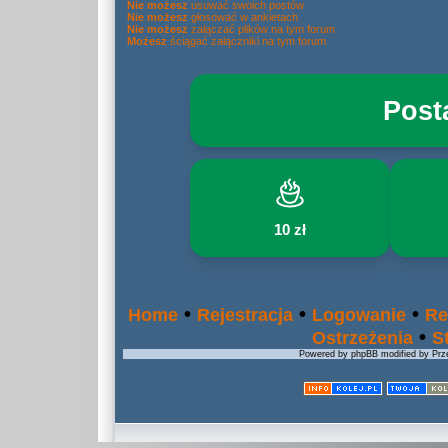
Nie możesz
usuwać swoich postów
Nie możesz
głosować w ankietach
Nie możesz
załączać plików na tym forum
Możesz
ściągać załączniki na tym forum
Post
10 zł
•
•
•
Home
Rejestracja
Logowanie
Re
•
Ostrzeżenia
S
Powered by phpBB modified by Prze