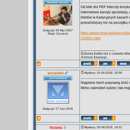
Od kilki dni PKP Intercity bory
internetowe kanały sprzedaży,
biletów w tradycyjnych kasach 
poważniejszy niż na początku 
Dołączył: 05 Mar 2007
https://www.rynek-kolejowy.pl/
Skąd: Szczecin
152921.html
_________________
Żelazna kadra też z czasem rdz
A beton kruszeje...
pasqudek
Wysłany: 01-06-2026, 18:58
Najpierw niech poprawią ilość
Mimo zakreśłeń ludzie i tak ma
Dołączył: 17 Cze 2018
Victoria
Wysłany: 05-08-2026, 19:31