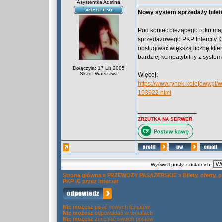
Asystentka Admina
Nowy system sprzedaży biletó
Pod koniec bieżącego roku maj
sprzedażowego PKP Intercity. 
obsługiwać większą liczbę klie
bardziej kompatybilny z system
Dołączyła: 17 Lis 2005
Skąd: Warszawa
Więcej:
https://www.rynek-kolejowy.pl/
153922.html
_________________
ZRZUTKA NA SERWER
Wyświetl posty z ostatnich:
Strona główna
»
PRZEWOZY PASAŻERSKIE
»
Bilety, oferty,
PKP IC przez Internet
Nie możesz
pisać nowych tematów
Nie możesz
odpowiadać w tematach
Nie możesz
zmieniać swoich postów