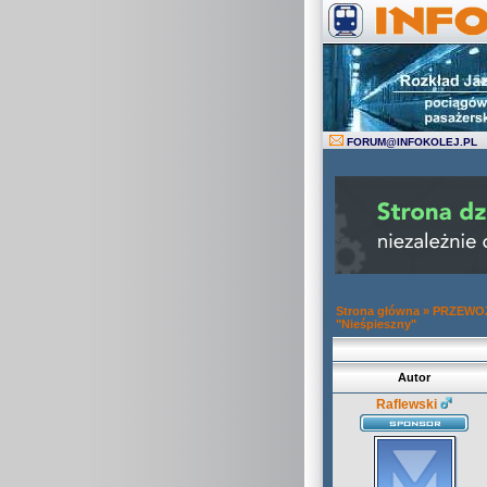
FORUM
@
INFOKOLEJ.PL
Strona główna
»
PRZEWOZ
"Nieśpieszny"
Autor
Raflewski