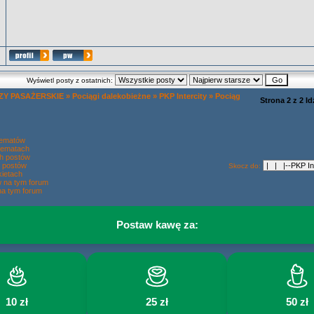
Wyświetl posty z ostatnich:
Y PASAŻERSKIE
»
Pociągi dalekobieżne
»
PKP Intercity
»
Pociąg
Strona
2
z
2
Id
tematów
tematach
h postów
 postów
Skocz do:
ietach
w na tym forum
na tym forum
Postaw kawę za:
10 zł
25 zł
50 zł