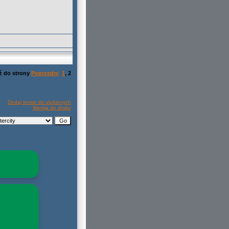
ź do strony
Poprzedni
1
,
2
Dodaj temat do ulubionych
Wersja do druku