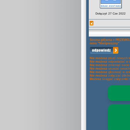
Dołączył: 27 Cze 2022
Strona główna
»
PRZEWOZ
retro "Nieśpieszny"
Nie możesz
pisać nowych 
Nie możesz
odpowiadać w 
Nie możesz
zmieniać swoic
Nie możesz
usuwać swoich
Nie możesz
głosować w ank
Nie możesz
załączać plikó
Możesz
ściągać załączniki 