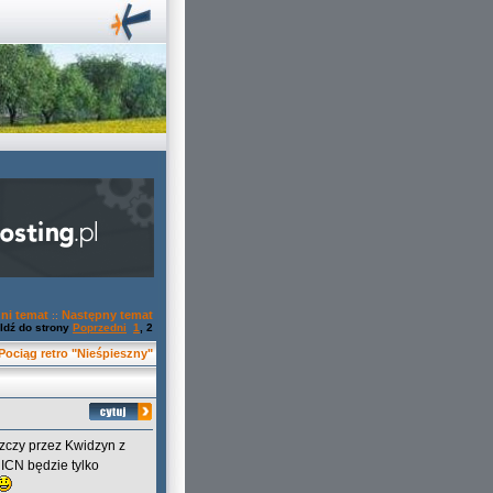
ni temat
Następny temat
::
Idź do strony
Poprzedni
1
,
2
Pociąg retro "Nieśpieszny"
szczy przez Kwidzyn z
 ICN będzie tylko