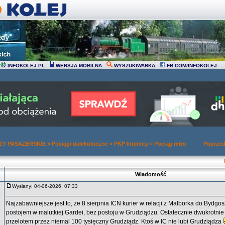
INFOKOLEJ.PL
WERSJA MOBILNA
WYSZUKIWARKA
FB.COM/INFOKOLEJ
Y PASAŻERSKIE
»
Pociągi dalekobieżne
»
PKP Intercity
»
Pociąg retro
Poprzed
Wiadomość
Wysłany: 04-06-2026, 07:33
Najzabawniejsze jest to, że 8 sierpnia ICN kurier w relacji z Malborka do Bydgo
postojem w malutkiej Gardei, bez postoju w Grudziądzu. Ostatecznie dwukrotnie
przelotem przez niemal 100 tysięczny Grudziądz. Ktoś w IC nie lubi Grudziądza