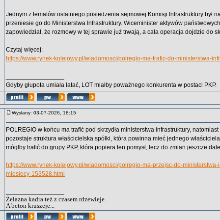
Jednym z tematów ostatniego posiedzenia sejmowej Komisji Infrastruktury był na
przeniesie go do Ministerstwa Infrastruktury. Wiceminister aktywów państwowyc
zapowiedział, że rozmowy w tej sprawie już trwają, a cała operacja dojdzie do sk
Czytaj więcej:
https://www.rynek-kolejowy.pl/wiadomosci/polregio-ma-trafic-do-ministerstwa-inf
_________________
Gdyby głupota umiała latać, LOT miałby poważnego konkurenta w postaci PKP.
Wysłany: 03-07-2026, 18:15
POLREGIO w końcu ma trafić pod skrzydła ministerstwa infrastruktury, natomias
pozostaje struktura właścicielska spółki, która powinna mieć jednego właściciel
mógłby trafić do grupy PKP, która popiera ten pomysł, lecz do zmian jeszcze dal
https://www.rynek-kolejowy.pl/wiadomosci/polregio-ma-przejsc-do-ministerstwa-in
miesiecy-153528.html
_________________
Żelazna kadra też z czasem rdzewieje.
A beton kruszeje...