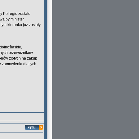
y Polregio zostało
wałby minister
tym kierunku już zostały
dolnośląskie,
ilnych przewoźników
ionów złotych na zakup
e zamówienia dla tych