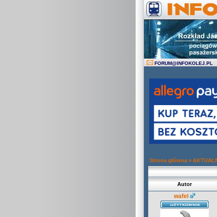
FORUM
@
INFOKOLEJ.PL
Strona główna
»
AKTUAL
Autor
wafel