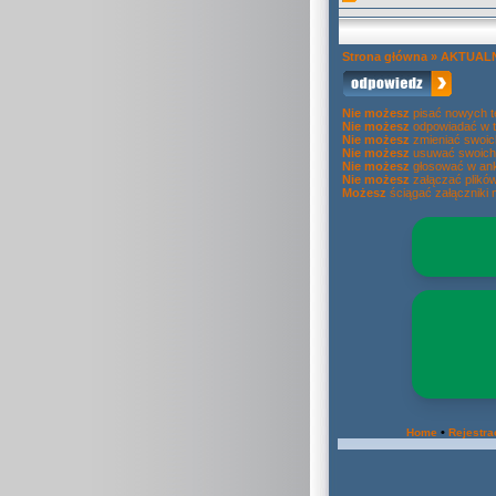
Strona główna
»
AKTUAL
Nie możesz
pisać nowych 
Nie możesz
odpowiadać w 
Nie możesz
zmieniać swoic
Nie możesz
usuwać swoich
Nie możesz
głosować w ank
Nie możesz
załączać plikó
Możesz
ściągać załączniki 
•
Home
Rejestra