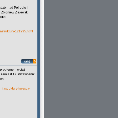
dzór nad Polregio i
h Zbigniew Ziejewski
utku.
rastruktury-121995.html
t problemem wciąż
a zamiast 17. Przewoźnik
eko.
frastruktury-kwestia-