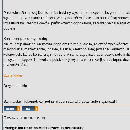
Posłowie z Sejmowej Komisji Infrastruktury wystąpią do rządu z dezyderatem, ab
wykupione przez Skarb Państwa. Wtedy nadzór właścicielski nad spółką sprawo
infrastruktury. Resort aktywów państwowych odpowiada, że wstępne działania w 
podjęte.
Konkurencja z samym sobą
Nie to jest jednak największym kłopotem Polregio, ale to, że część województw (
małopolskie, mazowieckie, łódzkie, śląskie, wielkopolskie) posiada własnych, s
kolejowych, którzy konkurują z Polregio. A samorządy już przeznaczyły setki mil
nowych pociągów dla swoich spółek kolejowych, a w realizacji są następne duż
przewoźników.
Czytaj dalej
Drżyj Lubuskie...
_________________
Stoi na stacji lokomotywa, pełna miedzi i stali...I przyszli żule i ją zaje.ali!
Wysłany: 28-01-2025, 23:19
Polregio ma trafić do Ministerstwa Infrastruktury