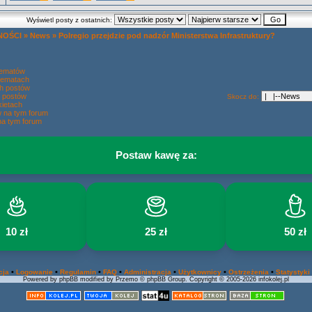
Wyświetl posty z ostatnich:
NOŚCI
»
News
»
Polregio przejdzie pod nadzór Ministerstwa Infrastruktury?
tematów
tematach
h postów
 postów
Skocz do:
ietach
w na tym forum
na tym forum
Postaw kawę za:
10 zł
25 zł
50 zł
•
•
•
•
•
•
•
cja
Logowanie
Regulamin
FAQ
Administracja
Użytkownicy
Ostrzeżenia
Statystyki
Powered by phpBB modified by Przemo © phpBB Group. Copyright © 2005-2026 infokolej.pl