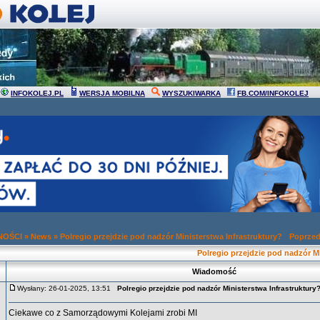
INFOKOLEJ.PL
WERSJA MOBILNA
WYSZUKIWARKA
FB.COM/INFOKOLEJ
NOŚCI
»
News
»
Polregio przejdzie pod nadzór Ministerstwa Infrastruktury?
Poprzed
Polregio przejdzie pod nadzór Mi
Wiadomość
Wysłany: 26-01-2025, 13:51
Polregio przejdzie pod nadzór Ministerstwa Infrastruktury
Ciekawe co z Samorządowymi Kolejami zrobi MI