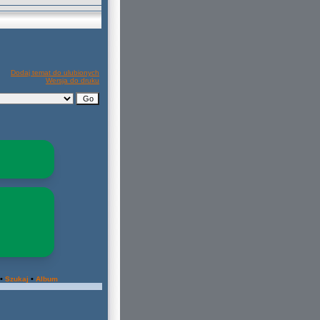
Dodaj temat do ulubionych
Wersja do druku
•
•
Szukaj
Album