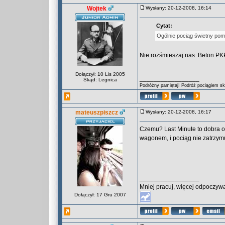
Wojtek
Wysłany: 20-12-2008, 16:14
Cytat:
Ogólnie pociąg świetny pom
Nie rozśmieszaj nas. Beton PKP
Dołączył: 10 Lis 2005
_________________
Skąd: Legnica
Podróżny pamiętaj! Podróż pociągiem skr
mateuszpiszcz
Wysłany: 20-12-2008, 16:17
Czemu? Last Minute to dobra o
wagonem, i pociąg nie zatrzym
_________________
Mniej pracuj, więcej odpoczywa
Dołączył: 17 Gru 2007