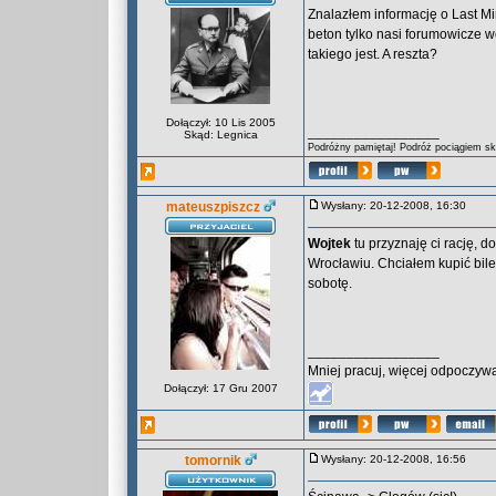
Znalazłem informację o Last M
beton tylko nasi forumowicze w
takiego jest. A reszta?
Dołączył: 10 Lis 2005
_________________
Skąd: Legnica
Podróżny pamiętaj! Podróż pociągiem skr
mateuszpiszcz
Wysłany: 20-12-2008, 16:30
Wojtek
tu przyznaję ci rację, 
Wrocławiu. Chciałem kupić bile
sobotę.
_________________
Mniej pracuj, więcej odpoczywa
Dołączył: 17 Gru 2007
tomornik
Wysłany: 20-12-2008, 16:56