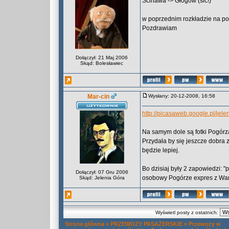
Ścinawa -> Głogów (sic!)
w poprzednim rozkładzie na po
Pozdrawiam
Dołączył: 21 Maj 2006
Skąd: Bolesławiec
Mar-cin
Wysłany: 20-12-2008, 16:58
http://picasaweb.google.pl/jele
Na samym dole są fotki Pogórza
Przydała by się jeszcze dobra 
będzie lepiej.
Bo dzisiaj były 2 zapowiedzi: 
Dołączył: 07 Gru 2006
osobowy Pogórze expres z Wars
Skąd: Jelenia Góra
Wyświetl posty z ostatnich:
Strona główna
»
PRZEWOZY PASAŻERSKIE
»
Przewozy w