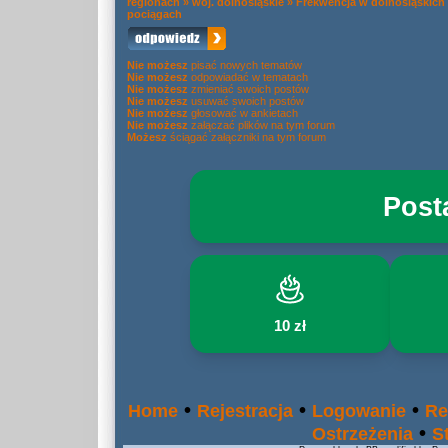
regionach
»
woj. dolnośląskie
»
Frekwencja w dolnośląskich
pociągach
Nie możesz
pisać nowych tematów
Nie możesz
odpowiadać w tematach
Nie możesz
zmieniać swoich postów
Nie możesz
usuwać swoich postów
Nie możesz
głosować w ankietach
Nie możesz
załączać plików na tym forum
Możesz
ściągać załączniki na tym forum
Post
10 zł
•
•
•
Home
Rejestracja
Logowanie
Re
•
Ostrzeżenia
S