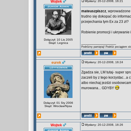
Wojtek
Wysłany: 20-12-2008, 16:21
mateuszpiszcz
, wprowadzone 
trudno się dokopać do informac
przejechania tym Ex za 23 zł?
Robienie promocji i ukrywanie
Dołączył: 10 Lis 2005
_________________
Skąd: Legnica
Podróżny pamiętaj! Podróż pociągiem skr
eurek
Wysłany: 20-12-2008, 16:24
Zgadza sie, LM tutaj- super sp
zaczeli by z tego korzystac...a
albo niechaj jezdzi osobowcami
murowana... GDYBY
Dołączył: 01 Sty 2006
Skąd: Wrocław/Nysa
Wojtek
Wysłany: 20-12-2008, 16:26