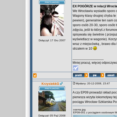
EX POGÓRZE w relacji Wrocław
We Wrocławiu wysiadło sporo o
Wagony klasy drugiej chyba te 
pewien), generalnie ten sam c
sporo osób 20-30, sporo osób te
zdjęcia, jeśli to któryś z foru
spisywała się świetnie ( przej
wyświetlacz w wagonie). Korzys
Dołączył: 17 Gru 2007
wraz z miejscówką , brawo dla
strzałem w 10
_________________
Mniej pracuj, więcej odpoczywa
KrzysiekkG
Wysłany: 20-12-2008, 15:47
A czy EP09 prowadzi skład poc
pierwsza wizyta lokomotywy tej 
pociągu Wrocław-Szklarska Por
osema.jpg
EP08-001 z pociągiem osobowym Wro
Dołączył: 05 Paź 2008