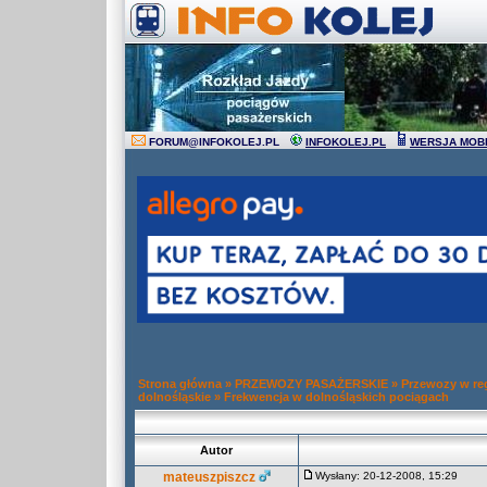
FORUM
@
INFOKOLEJ.PL
INFOKOLEJ.PL
WERSJA MOB
Strona główna
»
PRZEWOZY PASAŻERSKIE
»
Przewozy w re
dolnośląskie
»
Frekwencja w dolnośląskich pociągach
Autor
mateuszpiszcz
Wysłany: 20-12-2008, 15:29