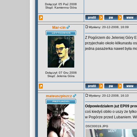
Dołączył: 05 Paź 2008
Skąd: Kamienna Góra
Mar-cin
Wysłany: 20-12-2008, 16:09
Z Pogórzem do Jeleniej Góry E
przyjechało około kilkunastu o
jedna pasażerka nawet była mo
Dołączył: 07 Gru 2006
Skąd: Jelenia Góra
mateuszpiszcz
Wysłany: 20-12-2008, 16:10
Odpowiedziałem już EP09 pro
coś kiedyś obiło o uszy że tyl
w Pogórze przed Lubaniem. W
DSC00019.JPG