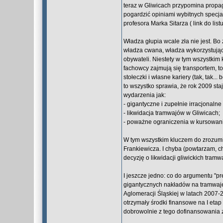
teraz w Gliwicach przypomina propag
pogardzić opiniami wybitnych specjal
profesora Marka Sitarza ( link do list
Władza głupia wcale zła nie jest. Bo
władza cwana, władza wykorzystując
obywateli. Niestety w tym wszystkim 
fachowcy zajmują się transportem, to p
stołeczki i własne kariery (tak, tak... 
to wszystko sprawia, że rok 2009 staj
wydarzenia jak:
- gigantyczne i zupełnie irracjonalne
- likwidacja tramwajów w Gliwicach;
- poważne ograniczenia w kursowani
W tym wszystkim kluczem do zrozumi
Frankiewicza. I chyba (powtarzam, c
decyzję o likwidacji gliwickich tramw
I jeszcze jedno: co do argumentu "p
gigantycznych nakładów na tramwaje
Aglomeracji Śląskiej w latach 2007-
otrzymały środki finansowe na I eta
dobrowolnie z tego dofinansowania 