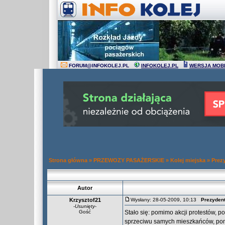
FORUM
@
INFOKOLEJ.PL
INFOKOLEJ.PL
WERSJA MOB
Strona główna
»
PRZEWOZY PASAŻERSKIE
»
Kolej miejska
»
Prezy
Autor
Krzysztof21
Wysłany: 28-05-2009, 10:13
Prezydent
-
Usunięty
-
Gość
Stało się: pomimo akcji protestów, p
sprzeciwu samych mieszkańców, pom