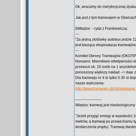
Ok, wracamy do merytorycznej dyskus
Jak jest z tym tramwajem w Gliwicac
I)Władze: - cytat z Frankiewicza:
---
"Za jedną złotówkę autobus jedzie 22
jest bieżąca eksploatacja tramwajów, c
---
Komitet Obrony Tramwajów (OKOTi
Nonsens: Miernikiem efektywności ek
przewozi ok. 10 osób na 1 wozokilo
ponoszony większy nakład --> daje z
Dla tramwaju nr 4 to tylko 0.30 zł do
nasze wyliczenia:
http://www.tramwaje.ubf.pl/viewpag
----------------------
Władza: tramwaj jest nieekologiczny 
"Jeżeli przyjąć emisję w wysokości 
metrów, a tramwaj po przejechaniu t
dostarczenia prądu). Tramwaj dwukr