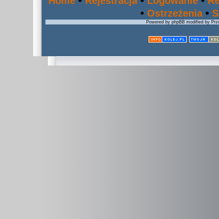
•
•
•
Home
Rejestracja
Logowanie
Re
•
•
Ostrzeżenia
S
Powered by phpBB modified by Prze