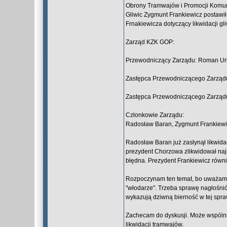
Obrony Tramwajów i Promocji Komuni
Gliwic Zygmunt Frankiewicz postawi
Frnakiewicza dotyczący likwidacji gl
Zarząd KZK GOP:
Przewodniczący Zarządu: Roman U
Zastępca Przewodniczącego Zarządu
Zastępca Przewodniczącego Zarząd
Członkowie Zarządu:
Radosław Baran, Zygmunt Frankiewicz
Radosław Baran już zasłynął likwidac
prezydent Chorzowa zlikwidował najs
błędna. Prezydent Frankiewicz równ
Rozpoczynam ten temat, bo uważam, ż
"włodarze". Trzeba sprawę nagłośnić
wykazują dziwną bierność w tej spraw
Zachecam do dyskusji. Może wspólni
likwidacji tramwajów.