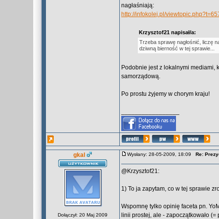
nagłaśniają:
http://infokolej.pl/viewtopic.php?t=6
Krzysztof21 napisał/a:
Trzeba sprawę nagłośnić, liczę 
dziwną bierność w tej sprawie...
Podobnie jest z lokalnymi mediami, 
samorządową.
Po prostu żyjemy w chorym kraju!
_________________
gkal
Wysłany: 28-05-2009, 18:09
Re: Prezy
@Krzysztof21:
1) To ja zapytam, co w tej sprawie 
Wspomnę tylko opinię faceta pn. YoMaH
linii prostej, ale - zapoczątkowało (
Dołączył: 20 Maj 2009