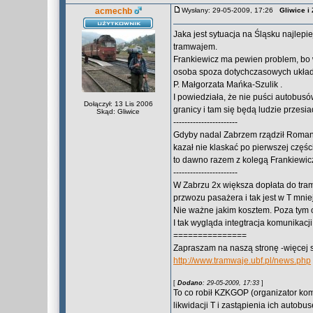
acmechb
Wysłany: 29-05-2009, 17:26
Gliwice i
Jaka jest sytuacja na Śląsku najlep
tramwajem.
Frankiewicz ma pewien problem, bo
osoba spoza dotychczasowych ukła
P. Małgorzata Mańka-Szulik .
I powiedziała, że nie puści autobus
Dołączył: 13 Lis 2006
granicy i tam się będą ludzie przesi
Skąd: Gliwice
-----------------------
Gdyby nadal Zabrzem rządził Roman
kazał nie klaskać po pierwszej częśc
to dawno razem z kolegą Frankiewicze
-----------------------
W Zabrzu 2x większa dopłata do tramw
przwozu pasażera i tak jest w T mni
Nie ważne jakim kosztem. Poza tym os
I tak wygląda integtracja komunikacj
===============
Zapraszam na naszą stronę -więcej 
http://www.tramwaje.ubf.pl/news.php
[
Dodano
: 29-05-2009, 17:33
]
To co robił KZKGOP (organizator kom
likwidacji T i zastąpienia ich autob