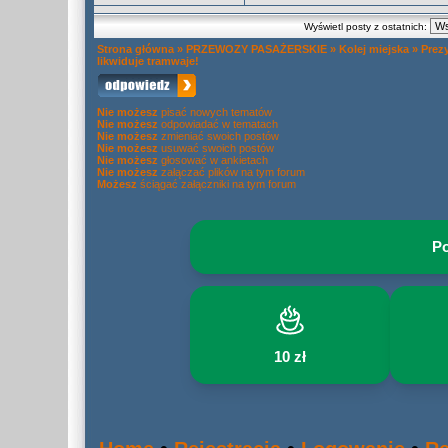
Wyświetl posty z ostatnich:
Strona główna
»
PRZEWOZY PASAŻERSKIE
»
Kolej miejska
»
Prez
likwiduje tramwaje!
Nie możesz
pisać nowych tematów
Nie możesz
odpowiadać w tematach
Nie możesz
zmieniać swoich postów
Nie możesz
usuwać swoich postów
Nie możesz
głosować w ankietach
Nie możesz
załączać plików na tym forum
Możesz
ściągać załączniki na tym forum
Po
10 zł