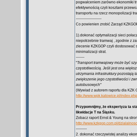
pogwałceniem zarówno ekonomiki tra
efektywnością czyli kosztami przew
transportu na rzecz monopolizacji t
---------------------
Co powienien zrobić Zarząd KZKGOP
1).dokonać optymalizacji sieci połac
niepotrzebnie tramwaj , zgodnie z 
zlecenie KZKGOP czyli dostosować się
minimalizacji strat.
-------
"
Transport tramwajowy może być szyb
częstotliwością. Jeśli jest ona więks
utrzymania infrastruktury pozostają
zwiększenie jego częstotliwości i 
autobusowych"
(Wywiad z autorem raportu dla KZK 
http://www.wpk.katowice.pl/index.p
Przypomnijmy, że ekspertyza ta sta
likwidacje T na Śląsku.
Zobacz raport Ernst & Young na st
http://www.kzkgop.com.pl/dzialalnosc
---------
2. dokonać rzeczywistej analizy ekon