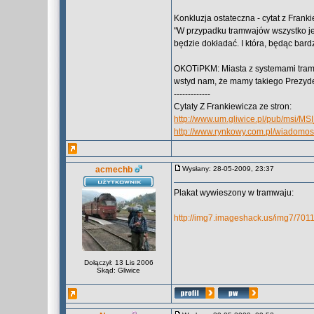
Konkluzja ostateczna - cytat z Frank
"W przypadku tramwajów wszystko jes
będzie dokładać. I która, będąc bar
OKOTiPKM: Miasta z systemami tram
wstyd nam, że mamy takiego Prezyde
-------------
Cytaty Z Frankiewicza ze stron:
http://www.um.gliwice.pl/pub/msi/M
http://www.rynkowy.com.pl/wiadomo
acmechb
Wysłany: 28-05-2009, 23:37
Plakat wywieszony w tramwaju:
http://img7.imageshack.us/img7/701
Dołączył: 13 Lis 2006
Skąd: Gliwice