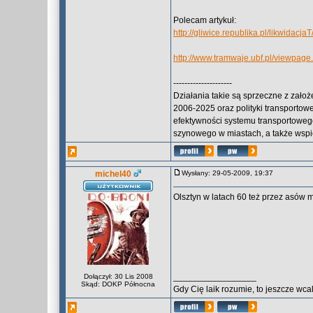
Polecam artykuł:
http://gliwice.republika.pl/likwidacjaT
http://www.tramwaje.ubf.pl/viewpag
---------------------
Działania takie są sprzeczne z założ
2006-2025 oraz polityki transportow
efektywności systemu transportoweg
szynowego w miastach, a także wsp
michel40
Wysłany: 29-05-2009, 19:37
Olsztyn w latach 60 też przez asów m
_________________
Dołączył: 30 Lis 2008
Skąd: DOKP Północna
Gdy Cię laik rozumie, to jeszcze wca