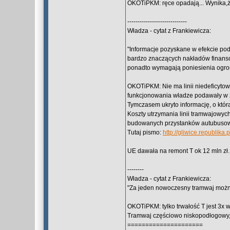
OKOTiPKM: ręce opadają... Wynika,ż
-----------------------------
Władza - cytat z Frankiewicza:
"Informacje pozyskane w efekcie pod
bardzo znaczących nakładów finansow
ponadto wymagają poniesienia ogro
OKOTiPKM: Nie ma linii niedeficytowyc
funkcjonowania władze podawały w za
Tymczasem ukryto informację, o któr
Koszty utrzymania linii tramwajowych 
budowanych przystanków autubusowy
Tutaj pismo:
http://gliwice.republi
UE dawała na remont T ok 12 mln zł
--------
Władza - cytat z Frankiewicza:
"Za jeden nowoczesny tramwaj można
OKOTiPKM: tylko trwałość T jest 3x
Tramwaj częściowo niskopodłogowy, n
=====================