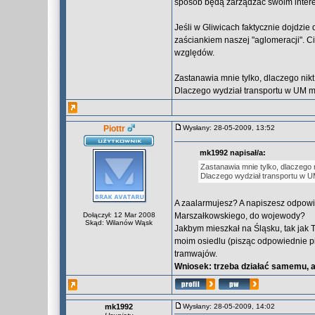
sposób będą zarządzać swoim inter
Jeśli w Gliwicach faktycznie dojdzie 
zaściankiem naszej "aglomeracji". Ci
względów.
Zastanawia mnie tylko, dlaczego nik
Dlaczego wydział transportu w UM mil
Piottr
Wysłany: 28-05-2009, 13:52
mk1992 napisał/a:
Zastanawia mnie tylko, dlaczego 
Dlaczego wydział transportu w UM
A zaalarmujesz? A napiszesz odpow
Dołączył: 12 Mar 2008
Marszałkowskiego, do wojewody?
Skąd: Wilanów Wąsk
Jakbym mieszkał na Śląsku, tak jak T
moim osiedlu (pisząc odpowiednie pi
tramwajów.
Wniosek: trzeba działać samemu, a
mk1992
Wysłany: 28-05-2009, 14:02