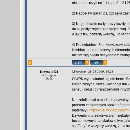
nie koniec (czyli na 1 i 4, po 8, 12 
2) Radosław Baran ps. Szczęka zasły
3) Nagłaśnianie na tym, czy każdym 
do sił politycznych rządzących woj. 
A jak z tzw. czwartą władzą, i to ren
4) Prezydentowi Frankiewiczowi zal
likwidacją przedmiotowych elementó
nie oferują owym decydentom żadnych 
Krzysztof21
Wysłany: 28-05-2009, 19:28
-
Usunięty
-
Gość
O WPK wypowiadać się nie będę. S
Baran zasłynął takżę likwidacją lini
sensu i celu) i ograniczeniami innych
Naczelnik pisał o mediach prywatny
problem codziennych opóźnień poran
materiały (
http://kolej.wikidot.com/
Dzwoniłem, przekonywałem, nękałem 
bezsensownych artykułów o tym, jaka
są "Flirty". A wszyscy wiedzą, że ta tr