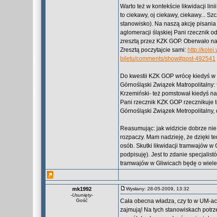
Warto też w kontekście likwidacji li
to ciekawy, oj ciekawy, ciekawy... Sz
stanowisko). Na naszą akcję pisania
aglomeracji śląskiej Pani rzecznik 
zresztą przez KZK GOP. Oberwało nam
Zresztą poczytajcie sami:
http://kole
biletu/comments/show#post-492541
Do kwestii KZK GOP wrócę kiedyś w 
Górnośląski Związek Matropolitalny: 
Krzemiński- też pomstował kiedyś na 
Pani rzecznik KZK GOP rzecznikuje t
Górnośląski Związek Metropolitalny,
Reasumując: jak widzicie dobrze nie j
rozpaczy. Mam nadzieję, że dzięki t
osób. Skutki likwidacji tramwajów w G
podpisuję). Jest to zdanie specjalis
tramwajów w Gliwicach będę o wiele w
mk1992
Wysłany: 28-05-2009, 13:32
-
Usunięty
-
Gość
Cała obecna władza, czy to w UM-ach,
zajmują! Na tych stanowiskach potrz