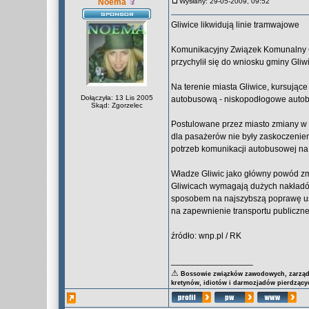
Noema
Wysłany: 29-05-2009, 09:52
Gliwice likwidują linie tramwajowe
Komunikacyjny Związek Komunalny 
przychylił się do wniosku gminy Gliwi
Na terenie miasta Gliwice, kursując
Dołączyła: 13 Lis 2005
autobusową - niskopodłogowe autobus
Skąd: Zgorzelec
Postulowane przez miasto zmiany w 
dla pasażerów nie były zaskoczeniem
potrzeb komunikacji autobusowej na t
Władze Gliwic jako główny powód zm
Gliwicach wymagają dużych nakładów
sposobem na najszybszą poprawę u
na zapewnienie transportu publiczn
źródło: wnp.pl / RK
_________________
⚠
Bossowie związków zawodowych, zarządy 
kretynów, idiotów i darmozjadów pierdzącyc