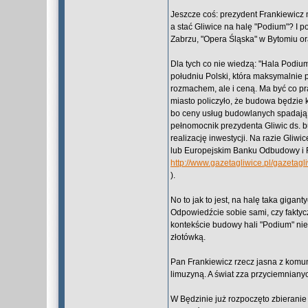
Jeszcze coś: prezydent Frankiewicz 
a stać Gliwice na halę "Podium"? I 
Zabrzu, "Opera Śląska" w Bytomiu o
Dla tych co nie wiedzą: "Hala Podiu
południu Polski, która maksymalnie 
rozmachem, ale i ceną. Ma być co pr
miasto policzyło, że budowa będzie 
bo ceny usług budowlanych spadają.
pełnomocnik prezydenta Gliwic ds. b
realizację inwestycji. Na razie Gli
lub Europejskim Banku Odbudowy i Ro
http://www.gazetagliwice.pl/gazet
).
No to jak to jest, na halę taka giga
Odpowiedźcie sobie sami, czy faktyc
kontekście budowy hali "Podium" nie
złotówką.
Pan Frankiewicz rzecz jasna z komun
limuzyną. A świat zza przyciemniany
W Będzinie już rozpoczęto zbierani