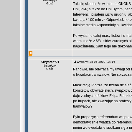
-
Usunięty
-
Gość
Tak się składa, że w imieniu OKOKŚ
UM, PKP, a także do UM Bytom, Zabrz
Interwencji pisałem już w grudniu, 
kwotą aż 100 mln zł. Odpowiedzi oczy
lokalne media wspomniały o likwidacj
Po wysłaniu całej masy listów i e-mai
wiem, może z 6/8 listów zwrotnych o
nagłośnienia. Sam tego nie dokona
Krzysztof21
Wysłany: 28-05-2009, 14:16
-
Usunięty
-
Gość
Panowie, nie odwracajmy uwagi od za
o likwidacji tramwajów. Nie sprzecza
Masz rację Piotrze, że trzeba działać,
komitetów obywatelskich, związków
daje żadnych efektów. Ekipa Frankie
po trupach, nie zważając na protesty 
tramwajów?
Była propozycja referendum w sprawi
demokratycznie władza do referendum 
moim województwie spotkam się z pr