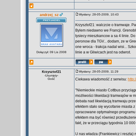
andrzej_sz
Wysłany: 28-05-2009, 10:43
Krzysztof21: walczcie o tramwaje. Pam
Bylem niedawno we Francji. Grenoble
tysiecy mieszkancow a sa 4 linie. Do
peronow dla TGV... dodam, ze w Greno
one wroca - trakcja nadal wisi... Szk
linie a w Gliwicach jest na odwrot.
Dołączył: 09 Lis 2008
Krzysztof21
Wysłany: 28-05-2009, 11:29
-
Usunięty
-
Gość
Ciekawa wiadomość z serwisu:
http:
"Niemieckie miasto Cottbus przycią
możliwości likwidacji tramwajów w m
debata nad likwidacją tramwaju prze
efektem stało się wycofanie miasta z
opracowane optymalnego programu ro
efektem ma być również przedłużenie
fakt, że w przeciągu tygodnia 10 00
U nas władza (Frankiewicz i reszta) 