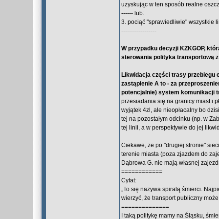
uzyskując w ten sposób realne oszcz
------ lub:
3. pociąć "sprawiedliwie" wszystkie 
------------------
W przypadku decyzji KZKGOP, która
sterowania polityka transportową 
Likwidacja części trasy przebiegu ef
zastąpienie A to - za przeproszen
potencjalnie) system komunikacji
przesiadania się na granicy miast i 
wyjątek 4zl, ale nieopłacalny bo dzi
tej na pozostałym odcinku (np. w Za
tej linii, a w perspektywie do jej likwid
Ciekawe, że po "drugiej stronie" sie
terenie miasta (poza zjazdem do zaje
Dąbrowa G. nie mają własnej zajezdn
============
Cytat:
„To się nazywa spiralą śmierci. Najp
wierzyć, że transport publiczny może
==============
I taką politykę mamy na Śląsku, śmie