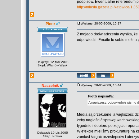
podpisów. Ewentualne referendum po
http://miasta.gazeta.pl/katowice/
Piottr
Wysłany: 28-05-2009, 15:17
Z mojego doświadczenia wynika, że 
odpowiedzi. Emaile to sobie można pi
Dołączył: 12 Mar 2008
Skąd: Wilanów Wąsk
Naczelnik
Wysłany: 28-05-2009, 15:44
Piottr napisał/a:
A napiszesz odpowiednie pismo 
Media są przekupne, a większość dzie
żeby nagłośnić sprawę wachowskiego 
tygodnie i dopiero po zdjęciu report
W efekcie mieliśmy prokuraturę na 
Dołączył: 10 Lis 2005
Skąd: Polska
zamiast ścigać przestępców i aferzys