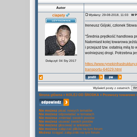
Autor
ciapaty
Wysłany: 29-08-2018, 11:03
W P
Ireneusz Gójski, członek Sto
"Średnia prędkość handlowa p
Natomiast kolej towarowa jeździ
i przejazd tzw. ostatnią milą to
wolniejszej drogi. Potrzebna je
Dołączył: 04 Sty 2017
https://www.rynekinfrastruktury
transportu-64029.html
Wyświetl posty z ostatnich:
Strona główna
»
KOLEJ OD ŚRODKA
»
Przewozy towarowe
Nie możesz
pisać nowych tematów
Nie możesz
odpowiadać w tematach
Nie możesz
zmieniać swoich postów
Nie możesz
usuwać swoich postów
Nie możesz
głosować w ankietach
Nie możesz
załączać plików na tym forum
Możesz
ściągać załączniki na tym forum