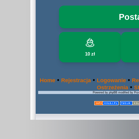
Post
10 zł
•
•
•
Home
Rejestracja
Logowanie
Re
•
Ostrzeżenia
S
Powered by phpBB modified by Prze