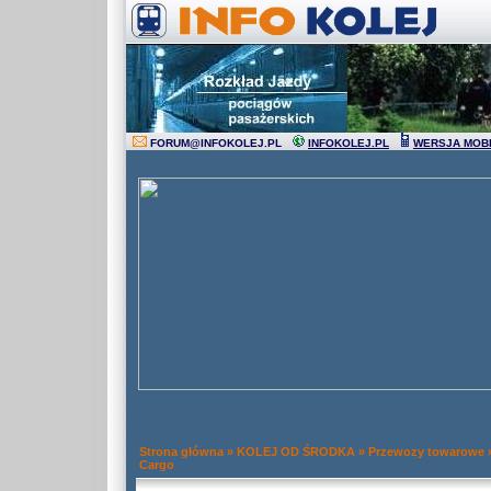
FORUM
@
INFOKOLEJ.PL
INFOKOLEJ.PL
WERSJA MOB
Strona główna
»
KOLEJ OD ŚRODKA
»
Przewozy towarowe
Cargo