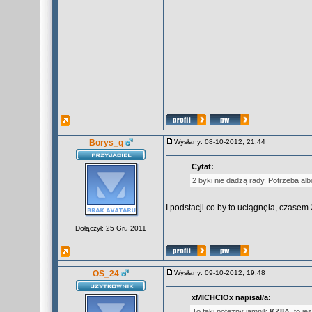
Borys_q
Wysłany: 08-10-2012, 21:44
Cytat:
2 byki nie dadzą rady. Potrzeba alb
I podstacji co by to uciągnęła, czasem 
Dołączył: 25 Gru 2011
OS_24
Wysłany: 09-10-2012, 19:48
xMICHCIOx napisał/a:
To taki potężny jamnik
KZ8A
, to j