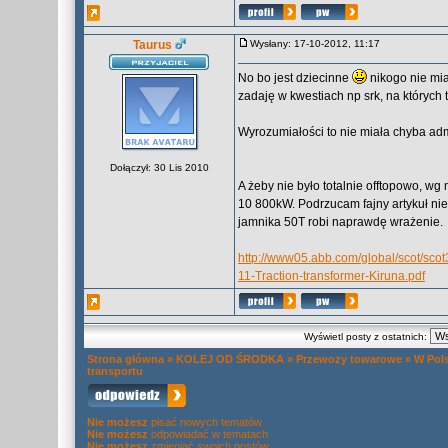
Taurus
Wysłany: 17-10-2012, 11:17
No bo jest dziecinne
nikogo nie mia
zadaję w kwestiach np srk, na których t
Wyrozumiałości to nie miała chyba ad
Dołączył: 30 Lis 2010
A żeby nie było totalnie offtopowo, wg
10 800kW. Podrzucam fajny artykuł nie
jamnika 50T robi naprawdę wrażenie.
http://www05.abb.com/global/scot/sco
11-Traction-transformer-Kiruna.pdf
Wyświetl posty z ostatnich:
Strona główna
»
KOLEJ OD ŚRODKA
»
Przewozy towarowe
»
W Pols
transportu
Nie możesz
pisać nowych tematów
Nie możesz
odpowiadać w tematach
Nie możesz
zmieniać swoich postów