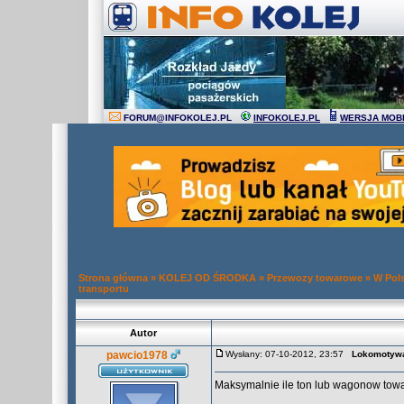
FORUM
@
INFOKOLEJ.PL
INFOKOLEJ.PL
WERSJA MOB
Strona główna
»
KOLEJ OD ŚRODKA
»
Przewozy towarowe
»
W Pols
transportu
Autor
pawcio1978
Wysłany: 07-10-2012, 23:57
Lokomotywa
Maksymalnie ile ton lub wagonow to