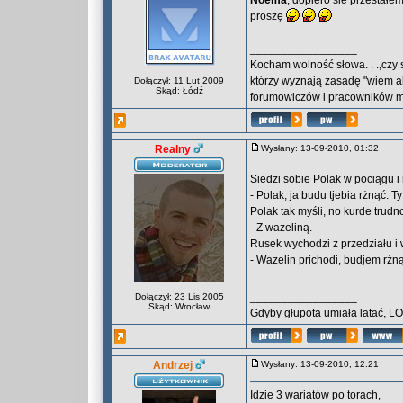
Noema
, dopiero sie przestałe
proszę
_________________
Kocham wolność słowa. . .,czy 
którzy wyznają zasadę "wiem al
Dołączył: 11 Lut 2009
Skąd: Łódź
forumowiczów i pracowników mo
Realny
Wysłany: 13-09-2010, 01:32
Siedzi sobie Polak w pociągu i
- Polak, ja budu tjebia rżnąć. T
Polak tak myśli, no kurde trudno
- Z wazeliną.
Rusek wychodzi z przedziału i 
- Wazelin prichodi, budjem rżn
_________________
Dołączył: 23 Lis 2005
Skąd: Wrocław
Gdyby głupota umiała latać, L
Andrzej
Wysłany: 13-09-2010, 12:21
Idzie 3 wariatów po torach,