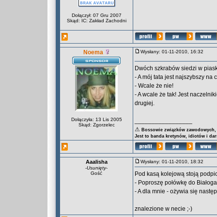
Dołączył: 07 Gru 2007
Skąd: IC: Zakład Zachodni
Noema
Wysłany: 01-11-2010, 16:32
Dwóch szkrabów siedzi w piask
- A mój tata jest najszybszy na 
- Wcale że nie!
- A wcale że tak! Jest naczelni
drugiej.
Dołączyła: 13 Lis 2005
_________________
Skąd: Zgorzelec
⚠
Bossowie związków zawodowych, za
Jest to banda kretynów, idiotów i da
Aaalisha
Wysłany: 01-11-2010, 18:32
-
Usunięty
-
Gość
Pod kasą kolejową stoją podpic
- Poproszę połówkę do Białoga
- A dla mnie - ożywia się nastę
znalezione w necie ;-)