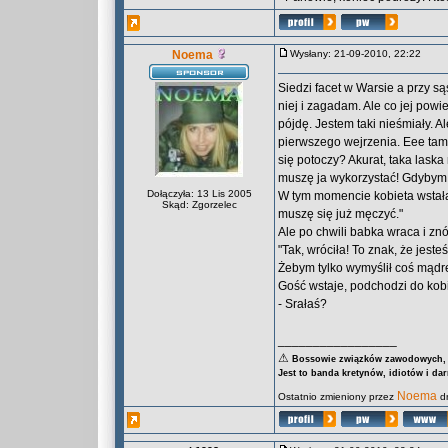
Noema
Wysłany: 21-09-2010, 22:22
Siedzi facet w Warsie a przy są
niej i zagadam. Ale co jej pow
pójdę. Jestem taki nieśmiały. A
pierwszego wejrzenia. Eee ta
się potoczy? Akurat, taka laska
muszę ja wykorzystać! Gdybym ty
Dołączyła: 13 Lis 2005
W tym momencie kobieta wstała o
Skąd: Zgorzelec
muszę się już męczyć."
Ale po chwili babka wraca i znó
"Tak, wróciła! To znak, że jest
Żebym tylko wymyślił coś mądreg
Gość wstaje, podchodzi do kobie
- Srałaś?
_________________
⚠
Bossowie związków zawodowych, za
Jest to banda kretynów, idiotów i da
Noema
Ostatnio zmieniony przez
dn