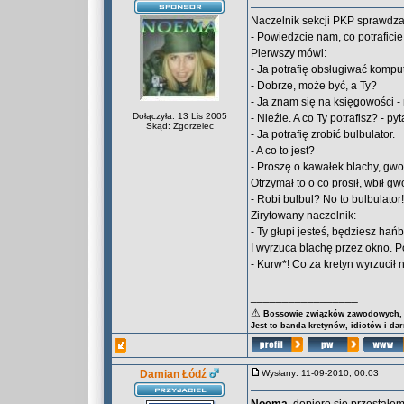
Naczelnik sekcji PKP sprawdza 
- Powiedzcie nam, co potrafici
Pierwszy mówi:
- Ja potrafię obsługiwać komput
- Dobrze, może być, a Ty?
- Ja znam się na księgowości -
Dołączyła: 13 Lis 2005
- Nieźle. A co Ty potrafisz? - pyt
Skąd: Zgorzelec
- Ja potrafię zrobić bulbulator.
- A co to jest?
- Proszę o kawałek blachy, gwo
Otrzymał to o co prosił, wbił gw
- Robi bulbul? No to bulbulator!
Zirytowany naczelnik:
- Ty głupi jesteś, będziesz hańb
I wyrzuca blachę przez okno. Po
- Kurw*! Co za kretyn wyrzucił 
_________________
⚠
Bossowie związków zawodowych, za
Jest to banda kretynów, idiotów i da
Damian Łódź
Wysłany: 11-09-2010, 00:03