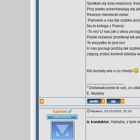
Spotkali się trzej rewizorzy. Kon
Przy piwku przechwalają się ja
Rewizor niemiecki mówi:
-Panowie u nas tak szybko poc
Na to kolega z Francji:
-To nic! U nas jak z okna pocią
Polski rezwizor przełknął łyk pi
To wszystko to jest nic!
U nas pociagi jeżdżą tak szybk
zdąrzą zrobić kontroli biletów
Kto kumaty wie o co chodzi
_________________
" Doświadczenie to coś, co zdo
E. Murphy
Szymek
Wysłany: 22-10-2010, 22:14
ic konduktor
, Hahaha, z tymi 