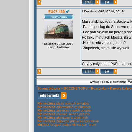
EU07-469
Wysłany: 06-11-2010, 00:19
Masztalski wpada na stacje w 
-Panie, pociag do Sosnowca je
-Lec pan szybko na peron trzec
Po kilku minutach Masztalski w
-No i co, nie zlapal go pan?
Dołączył: 29 Lip 2010
Skąd: Polanów
-Zlapalech, ale mi sie wyrwol!
_________________
Gdyby cały beton PKP przerobi
Wyświetl posty z ostatnich:
Strona główna
»
BOCZNE TORY
»
Rozrywka
»
Kawały kolej
Nie możesz
pisać nowych tematów
Nie możesz
odpowiadać w tematach
Nie możesz
zmieniać swoich postów
Nie możesz
usuwać swoich postów
Nie możesz
głosować w ankietach
Nie możesz
załączać plików na tym forum
Możesz
ściągać załączniki na tym forum