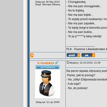
- Chorągiewką.
Dołączył: 08 Maj 2010
Skąd: Wrocław Główny
- Nie ma pan chorągiewki...
- No to trąbką.
- Nie ma pan trąbki...
- To wyjdę przed nastawnię i ro
- Nie ma pan zapałek...
- To będę biegł w kierunku poc
- Nie ma pan butów...
- To ja p******ę taką robotę!
_________________
PLK - Pazerne Likwidatorstwo 
ic konduktor
Wysłany: 22-10-2010, 21:59
Na peron wpada zdyszany podró
-Panie, jaki to pociag?
- No, żółty! (Odpowiada konduk
- A do kąd?
- No, do połowy!
Dołączył: 11 Lip 2009