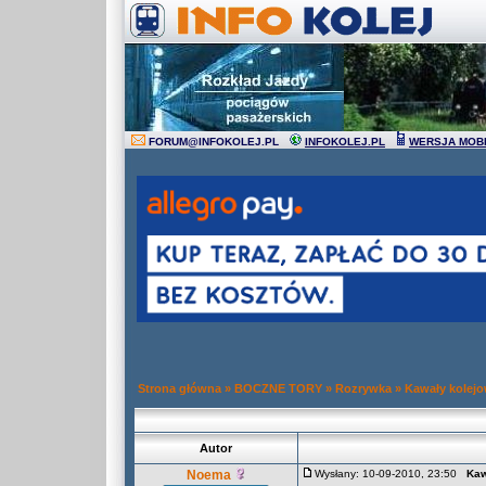
FORUM
@
INFOKOLEJ.PL
INFOKOLEJ.PL
WERSJA MOB
Strona główna
»
BOCZNE TORY
»
Rozrywka
»
Kawały kolej
Autor
Noema
Wysłany: 10-09-2010, 23:50
Kaw