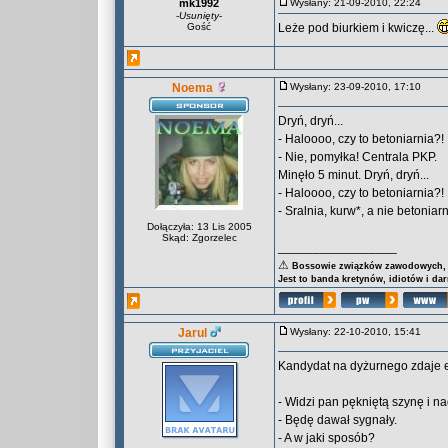
mk1992
Wysłany: 21-09-2010, 22:24
-
Usunięty
-
Gość
Leże pod biurkiem i kwiczę...
Noema
Wysłany: 23-09-2010, 17:10
Dryń, dryń...
- Haloooo, czy to betoniarnia?!
- Nie, pomyłka! Centrala PKP.
Minęło 5 minut. Dryń, dryń...
- Haloooo, czy to betoniarnia?!
- Sralnia, kurw*, a nie betoniar
Dołączyła: 13 Lis 2005
Skąd: Zgorzelec
_________________
⚠
Bossowie związków zawodowych, za
Jest to banda kretynów, idiotów i da
Jarul
Wysłany: 22-10-2010, 15:41
Kandydat na dyżurnego zdaje e
- Widzi pan pękniętą szynę i n
- Będę dawał sygnały.
- A w jaki sposób?