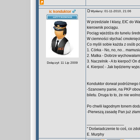
ic konduktor
Wysłany: 01-11-2010, 21:06
W przedziale I klasy, EIC do Wa
kierownik pociągu.
Pociąg wjeżdża do tunelu średn
W ciemności słychać cmoknięci
Co myśli sobie każda z osób p
1. Córka - No, no, no... mamus
2. Matka - Dobrze wychowałam 
3. Naczelnik - A to kierpoć! On
Dołączył: 11 Lip 2009
4. Kierpoć - Jak będziemy wyje
Konduktor dorwał podróżnego b
-Szanowny panie, na PKP obowi
biletu. Druga to to, że nie wo
Po chwili łagodnym tonem doda
-Pierwszą zasadę Pan już złama
_________________
" Doświadczenie to coś, co zdo
E. Murphy