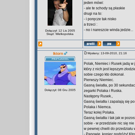
jeden mówi:
- ale te schody są płaskie
drugi na to:
- i poręcze tak nisko
a trzeci :
- no i nareszcie winda jedzie...
Dołączył: 12 Lis 2005
Skąd: Wielkopolska
Iktorn
Wysłany: 13-09-2010, 21:16
Polak, Niemiec i Rusek jadą w j
który z nich jest lepszym złodz
sobie czego kto dokonał.
Pierwszy Niemiec.
Gasną światła, po 30 sekundach
Dołączył: 08 Gru 2005
zegarki Polaka i Ruska.
Następny Rusek.,
Gasną światła i zapalają się po
Polaka i Niemca.
Teraz kolej Polaka.
Gasną światła i tak jak w pozo
sobie - w przedziale nic się ni
w pewnej chwili do przedziału 
- Panowie, koniec podróży! Kto