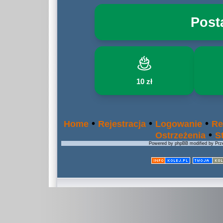
Post
10 zł
•
•
•
Home
Rejestracja
Logowanie
Re
•
Ostrzeżenia
S
Powered by phpBB modified by Prze