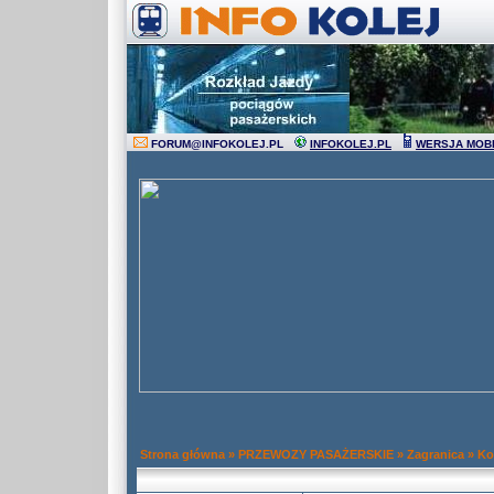
FORUM
@
INFOKOLEJ.PL
INFOKOLEJ.PL
WERSJA MOB
Strona główna
»
PRZEWOZY PASAŻERSKIE
»
Zagranica
»
Ko