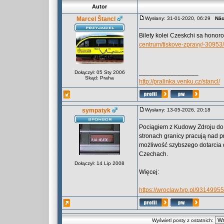
Autor
Marcel Štancl
Wysłany: 31-01-2020, 06:29
Nác
Bilety kolei Czeskchi sa hono
centrum/tiskove-zpravy/-30953/
_________________
Dołączył: 05 Sty 2006
Skąd: Praha
http://pralinka.venku.cz/stancl/
sympatyk
Wysłany: 13-05-2026, 20:18
Pociągiem z Kudowy Zdroju do
stronach granicy pracują nad p
możliwość szybszego dotarcia 
Czechach.
Dołączył: 14 Lip 2008
Więcej:
https://wroclaw.tvp.pl/931499
Wyświetl posty z ostatnich: