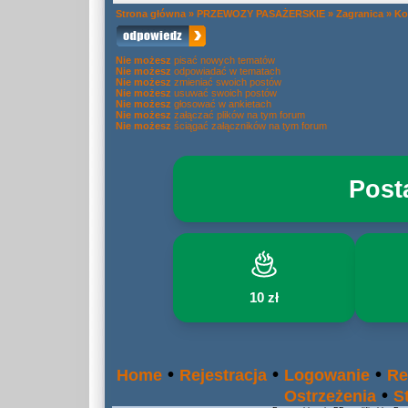
Strona główna
»
PRZEWOZY PASAŻERSKIE
»
Zagranica
»
Ko
Nie możesz
pisać nowych tematów
Nie możesz
odpowiadać w tematach
Nie możesz
zmieniać swoich postów
Nie możesz
usuwać swoich postów
Nie możesz
głosować w ankietach
Nie możesz
załączać plików na tym forum
Nie możesz
ściągać załączników na tym forum
Post
10 zł
•
•
•
Home
Rejestracja
Logowanie
Re
•
Ostrzeżenia
S