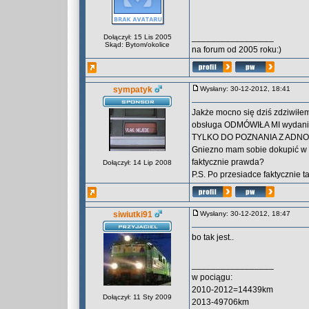
_________________
Dołączył: 15 Lis 2005
Skąd: Bytom/okolice
na forum od 2005 roku:)
sympatyk
Wysłany: 30-12-2012, 18:41
Jakże mocno się dziś zdziwił
obsługa ODMÓWIŁA MI wydania 
TYLKO DO POZNANIA Z ADNOTAC
Gniezno mam sobie dokupić w k
faktycznie prawda?
Dołączył: 14 Lip 2008
P.S. Po przesiadce faktycznie ta
siwiutki91
Wysłany: 30-12-2012, 18:47
bo tak jest..
_________________
w pociągu:
2010-2012=14439km
Dołączył: 11 Sty 2009
2013-49706km