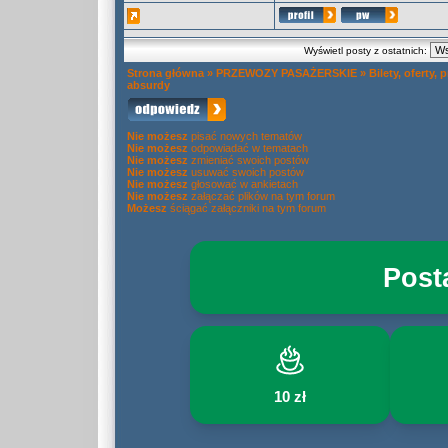
Wyświetl posty z ostatnich:
Strona główna
»
PRZEWOZY PASAŻERSKIE
»
Bilety, oferty,
absurdy
Nie możesz
pisać nowych tematów
Nie możesz
odpowiadać w tematach
Nie możesz
zmieniać swoich postów
Nie możesz
usuwać swoich postów
Nie możesz
głosować w ankietach
Nie możesz
załączać plików na tym forum
Możesz
ściągać załączniki na tym forum
Post
10 zł