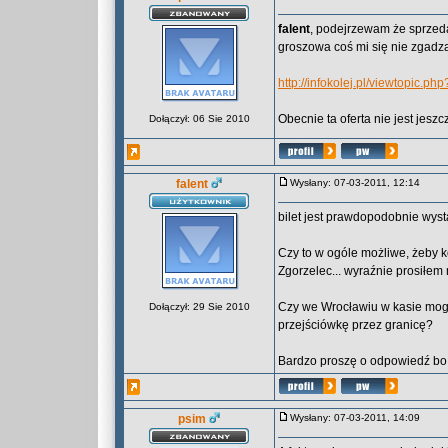
falent
, podejrzewam że sprzeda
groszowa coś mi się nie zgadz
http://infokolej.pl/viewtopic.p
Obecnie ta oferta nie jest jesz
Dołączył: 06 Sie 2010
falent
Wysłany: 07-03-2011, 12:14
bilet jest prawdopodobnie wys
Czy to w ogóle możliwe, żeby 
Zgorzelec... wyraźnie prosiłe
Czy we Wrocławiu w kasie mogę 
Dołączył: 29 Sie 2010
przejściówkę przez granicę?
Bardzo proszę o odpowiedź bo
psim
Wysłany: 07-03-2011, 14:09