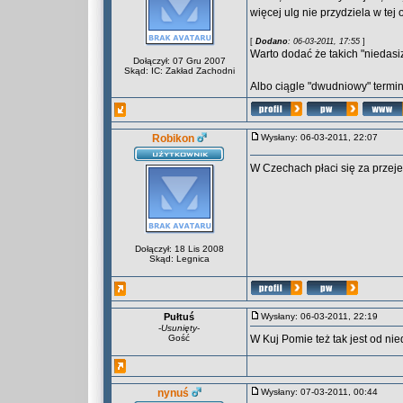
więcej ulg nie przydziela w tej 
[
Dodano
: 06-03-2011, 17:55
]
Warto dodać że takich "niedasi
Dołączył: 07 Gru 2007
Skąd: IC: Zakład Zachodni
Albo ciągle "dwudniowy" termin
Robikon
Wysłany: 06-03-2011, 22:07
W Czechach płaci się za przeje
Dołączył: 18 Lis 2008
Skąd: Legnica
Pułtuś
Wysłany: 06-03-2011, 22:19
-
Usunięty
-
Gość
W Kuj Pomie też tak jest od n
nynuś
Wysłany: 07-03-2011, 00:44