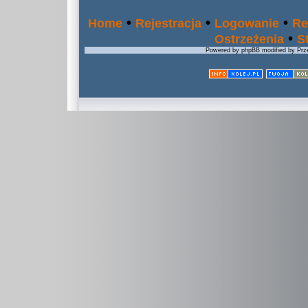
•
•
•
Home
Rejestracja
Logowanie
Re
•
Ostrzeżenia
S
Powered by phpBB modified by Prze