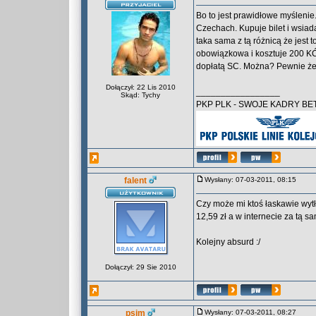
Bo to jest prawidłowe myślen
Czechach. Kupuje bilet i wsiad
taka sama z tą różnicą że jest
obowiązkowa i kosztuje 200 KĆ.
dopłatą SC. Można? Pewnie że 
Dołączył: 22 Lis 2010
_________________
Skąd: Tychy
PKP PLK - SWOJE KADRY B
falent
Wysłany: 07-03-2011, 08:15
Czy może mi ktoś łaskawie wyt
12,59 zł a w internecie za tą s
Kolejny absurd :/
Dołączył: 29 Sie 2010
psim
Wysłany: 07-03-2011, 08:27