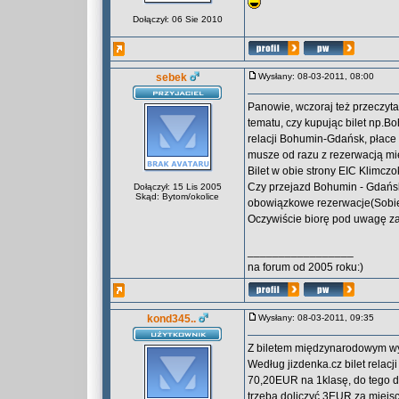
Dołączył: 06 Sie 2010
sebek
Wysłany: 08-03-2011, 08:00
Panowie, wczoraj też przeczyta
tematu, czy kupując bilet np.
relacji Bohumin-Gdańsk, płace 
musze od razu z rezerwacją mi
Bilet w obie strony EIC Klimcz
Czy przejazd Bohumin - Gdańsk
Dołączył: 15 Lis 2005
Skąd: Bytom/okolice
obowiązkowe rezerwacje(Sobies
Oczywiście biorę pod uwagę za
_________________
na forum od 2005 roku:)
kond345..
Wysłany: 08-03-2011, 09:35
Z biletem międzynarodowym wy
Według jizdenka.cz bilet relac
70,20EUR na 1klasę, do tego d
trzeba doliczyć 3EUR za miejs