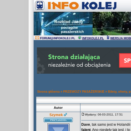
FORUM
@
INFOKOLEJ.PL
INFOKOLEJ.PL
WERSJA MOB
Strona główna
»
PRZEWOZY PASAŻERSKIE
»
Bilety, oferty,
Autor
Szymek
Wysłany: 06-03-2011, 17:51
Dave
, tak samo jest w Holandii
falent
, Ano niestety tak jest, i t