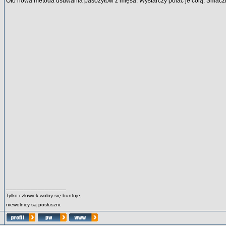
Oto nowa metoda usuwania pasożytów z mięsa. Wystarczy polać je colą. Smacz
_________________
Tylko człowiek wolny się buntuje,
niewolnicy są posłuszni.