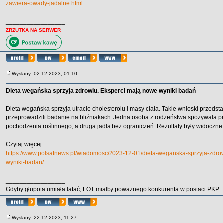
zawiera-owady-jadalne.html
_________________
ZRZUTKA NA SERWER
Wysłany: 02-12-2023, 01:10
Dieta wegańska sprzyja zdrowiu. Eksperci mają nowe wyniki badań
Dieta wegańska sprzyja utracie cholesterolu i masy ciała. Takie wnioski przedsta
przeprowadzili badanie na bliźniakach. Jedna osoba z rodzeństwa spożywała p
pochodzenia roślinnego, a druga jadła bez ograniczeń. Rezultaty były widoczne
Czytaj więcej:
https://www.polsatnews.pl/wiadomosc/2023-12-01/dieta-weganska-sprzyja-zdro
wyniki-badan/
_________________
Gdyby głupota umiała latać, LOT miałby poważnego konkurenta w postaci PKP.
Wysłany: 22-12-2023, 11:27