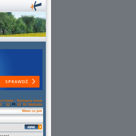
ni temat
Następny temat
::
3
...
31
,
32
,
33
,
34
Następny
Wiem co jem