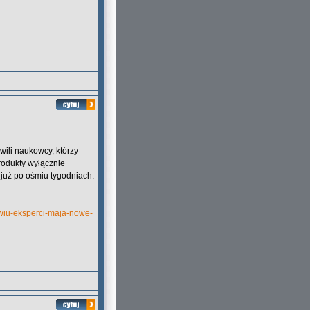
wili naukowcy, którzy
rodukty wyłącznie
 już po ośmiu tygodniach.
wiu-eksperci-maja-nowe-