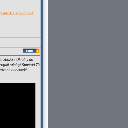
aja-6944613876726528a
tu zboża z Ukrainy do
zegali rolnicy! Spośród 73
erdzono obecność