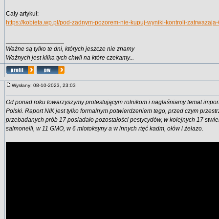
Cały artykuł:
https://kobieta.wp.pl/pod-zadnym-pozorem-nie-kupuj-wyniki-kontroli-zatrwaz
_________________
Ważne są tylko te dni, których jeszcze nie znamy
Ważnych jest kilka tych chwil na które czekamy...
Wysłany: 08-10-2023, 23:03
Od ponad roku towarzyszymy protestującym rolnikom i nagłaśniamy temat impor
Polski. Raport NIK jest tylko formalnym potwierdzeniem tego, przed czym przestr
przebadanych prób 17 posiadało pozostałości pestycydów, w kolejnych 17 stwi
salmonelli, w 11 GMO, w 6 miotoksyny a w innych rtęć kadm, ołów i żelazo.