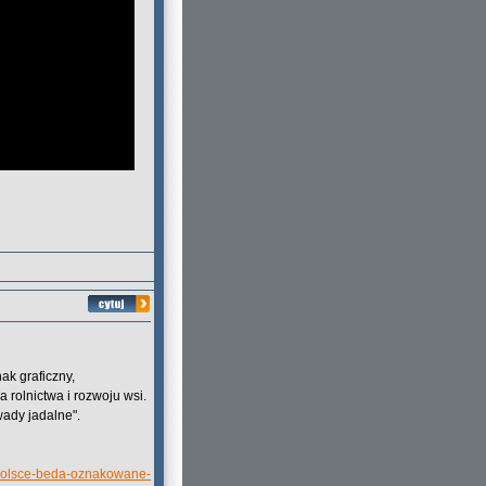
k graficzny,
a rolnictwa i rozwoju wsi.
ady jadalne".
w-polsce-beda-oznakowane-