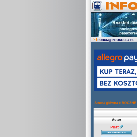
FORUM
@
INFOKOLEJ.PL
Strona główna
»
BOCZNE
Autor
Pirat