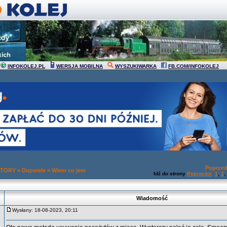
INFOKOLEJ.PL
WERSJA MOBILNA
WYSZUKIWARKA
FB.COM/INFOKOLEJ
Poprzed
 TORY
»
Duperele
»
Wiem co jem
Idź do strony
Poprzedni
1
,
2
,
Wiadomość
Wysłany: 18-08-2023, 20:11