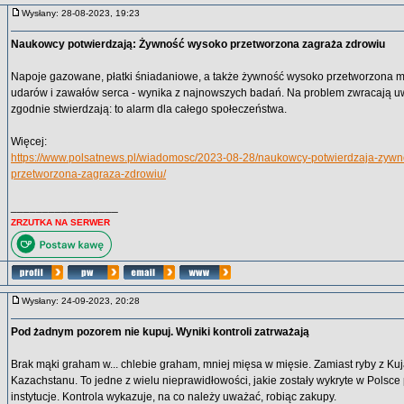
Wysłany: 28-08-2023, 19:23
Naukowcy potwierdzają: Żywność wysoko przetworzona zagraża zdrowiu
Napoje gazowane, płatki śniadaniowe, a także żywność wysoko przetworzona 
udarów i zawałów serca - wynika z najnowszych badań. Na problem zwracają uwa
zgodnie stwierdzają: to alarm dla całego społeczeństwa.
Więcej:
https://www.polsatnews.pl/wiadomosc/2023-08-28/naukowcy-potwierdzaja-zyw
przetworzona-zagraza-zdrowiu/
_________________
ZRZUTKA NA SERWER
Wysłany: 24-09-2023, 20:28
Pod żadnym pozorem nie kupuj. Wyniki kontroli zatrważają
Brak mąki graham w... chlebie graham, mniej mięsa w mięsie. Zamiast ryby z Ku
Kazachstanu. To jedne z wielu nieprawidłowości, jakie zostały wykryte w Polsc
instytucje. Kontrola wykazuje, na co należy uważać, robiąc zakupy.