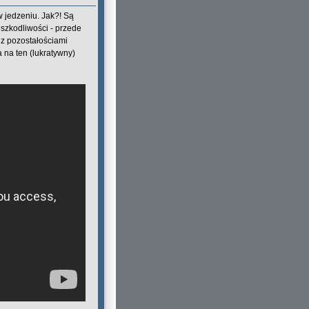
w jedzeniu. Jak?! Są
szkodliwości - przede
 z pozostałościami
na ten (lukratywny)