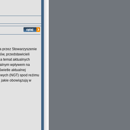
a przez Stowarzyszenie
w, przedstawicieli
na temat aktualnych
cjalnym wpływem na
wietle aktualnej
owych (NGT) spod reżimu
, jakie obowiązują w