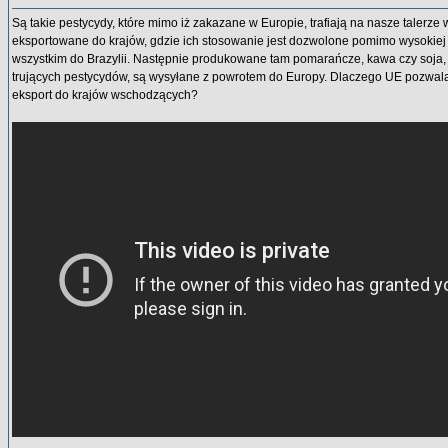
Są takie pestycydy, które mimo iż zakazane w Europie, trafiają na nasze talerze 
eksportowane do krajów, gdzie ich stosowanie jest dozwolone pomimo wysokiej 
wszystkim do Brazylii. Następnie produkowane tam pomarańcze, kawa czy soja,
trujących pestycydów, są wysyłane z powrotem do Europy. Dlaczego UE pozwala 
eksport do krajów wschodzących?