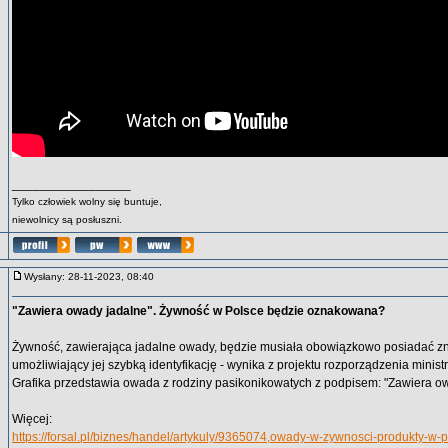
_________________
Tylko człowiek wolny się buntuje,
niewolnicy są posłuszni.
Wysłany: 28-11-2023, 08:40
"Zawiera owady jadalne". Żywność w Polsce będzie oznakowana?
Żywność, zawierająca jadalne owady, będzie musiała obowiązkowo posiadać zna
umożliwiający jej szybką identyfikację - wynika z projektu rozporządzenia ministr
Grafika przedstawia owada z rodziny pasikonikowatych z podpisem: "Zawiera ow
Więcej:
https://forsal.pl/biznes/handel/artykuly/9365074,owady-w-zywnosci-produkty-