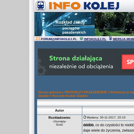
FORUM
@
INFOKOLEJ.PL
INFOKOLEJ.PL
WERSJA MOB
Strona główna
»
PRZEWOZY PASAŻERSKIE
»
Przewozy w re
śląskie
»
Ruszyły Koleje Śląskie
Autor
Rozkładowiec
Wysłany: 30-11-2017, 20:10
-
Usunięty
-
Gość
dddbb
, co do czystości to niek
daje wiele do życzenia, zwłasz