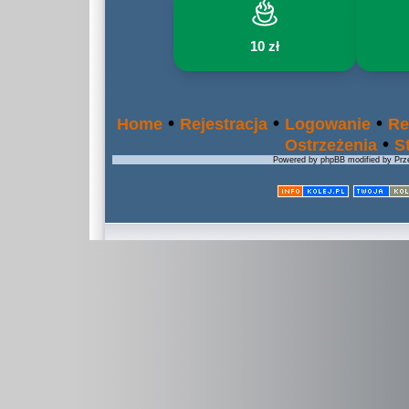
10 zł
•
•
•
Home
Rejestracja
Logowanie
Re
•
Ostrzeżenia
S
Powered by phpBB modified by Prze