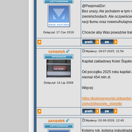
@PasjonatZor:
Bez urazy. Ale jechalem w tym 
ziemi/schodach. Ale oczywiście
racji tłumu oraz roweru/hulajnog
Chcecie aby Was poważnie trak
Dołączył: 17 Cze 2018
sympatyk
Wysłany: 18-07-2025, 11:54
Kapitał zakładowy Kolei Śląskich
Od początku 2025 roku kapitał z
niemal 454 mln zł.
Dołączył: 14 Lip 2008
Więcej:
https://kolejowyportal.pl/kapita
zlotych/#google_vignette
pasqudek
Wysłany: 02-06-2026, 12:40
Kolejny rok, kolejna industriad