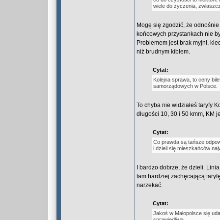
wiele do życzenia, zwłaszcz
Mogę się zgodzić, że odnośnie c
końcowych przystankach nie był
Problemem jest brak myjni, ki
niż brudnym kiblem.
Cytat:
Kolejna sprawa, to ceny bil
samorządowych w Polsce.
To chyba nie widziałeś taryfy 
długości 10, 30 i 50 kmm, KM j
Cytat:
Co prawda są tańsze odpowie
i dzieli się mieszkańców na
I bardzo dobrze, że dzieli. Lin
tam bardziej zachęcającą taryf
narzekać.
Cytat:
Jakoś w Małopolsce się udał
sprawiedliwą,