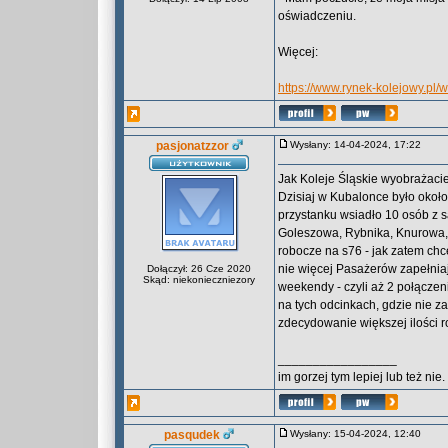
oświadczeniu.
Więcej:
https://www.rynek-kolejowy.pl/
pasjonatzzor
Wysłany: 14-04-2024, 17:22
Jak Koleje Śląskie wyobrażacie
Dzisiaj w Kubalonce było okoł
przystanku wsiadło 10 osób z s
Goleszowa, Rybnika, Knurowa,
robocze na s76 - jak zatem chc
nie więcej Pasażerów zapełniaj
Dołączył: 26 Cze 2020
Skąd: niekonieczniezory
weekendy - czyli aż 2 połącze
na tych odcinkach, gdzie nie z
zdecydowanie większej ilości r
_________________
im gorzej tym lepiej lub też nie.
pasqudek
Wysłany: 15-04-2024, 12:40