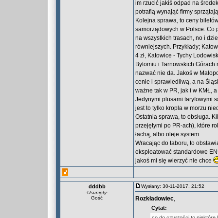
im rzucić jakiś odpad na środe
potrafią wynająć firmy sprzątaj
Kolejna sprawa, to ceny biletó
samorządowych w Polsce. Co pr
na wszystkich trasach, no i dz
równiejszych. Przykłady; Katowi
4 zł, Katowice - Tychy Lodowisk
Bytomiu i Tarnowskich Górach mi
nazwać nie da. Jakoś w Małopol
cenie i sprawiedliwą, a na Ślą
ważne tak w PR, jak i w KMŁ, 
Jedynymi plusami taryfowymi s
jest to tylko kropla w morzu ni
Ostatnia sprawa, to obsługa. K
przejętymi po PR-ach), które r
łachą, albo oleje system.
Wracając do taboru, to obstawi
eksploatować standardowe EN57
jakoś mi się wierzyć nie chce
dddbb
Wysłany: 30-11-2017, 21:52
-
Usunięty
-
Gość
Rozkładowiec
,
Cytat:
co do czystości to niektóre 