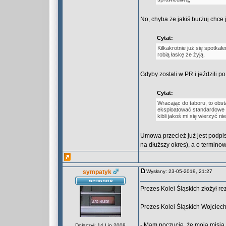
No, chyba że jakiś burżuj chce
Cytat:
Kilkakrotnie już się spotka
robią łaskę że żyją.
Gdyby zostali w PR i jeździli p
Cytat:
Wracając do taboru, to obst
eksploatować standardowe 
kibli jakoś mi się wierzyć ni
Umowa przecież już jest podpis
na dłuższy okres), a o termino
sympatyk
Wysłany: 23-05-2019, 21:27
Prezes Kolei Śląskich złożył re
Prezes Kolei Śląskich Wojciech 
- Mam poczucie, że moja misja 
Dołączył: 14 Lip 2008