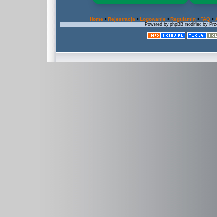
•
•
•
•
•
Home
Rejestracja
Logowanie
Regulamin
FAQ
Powered by phpBB modified by Prze