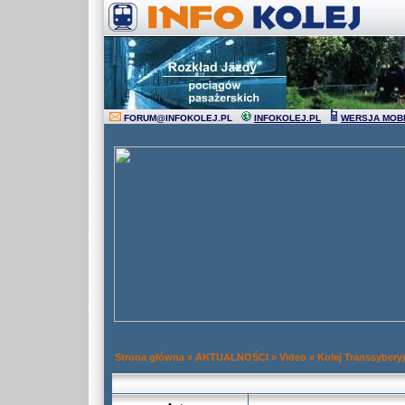
FORUM
@
INFOKOLEJ.PL
INFOKOLEJ.PL
WERSJA MOB
Strona główna
»
AKTUALNOŚCI
»
Video
»
Kolej Transsybery