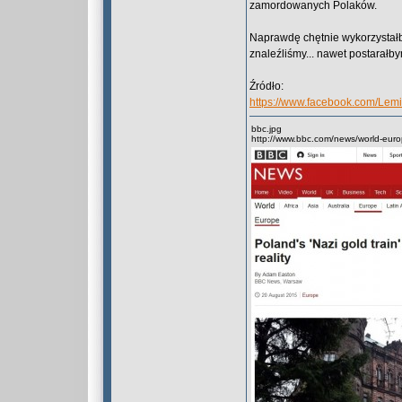
zamordowanych Polaków.
Naprawdę chętnie wykorzystałb
znaleźliśmy... nawet postarałby
Źródło:
https://www.facebook.com/Le
bbc.jpg
http://www.bbc.com/news/world-eu