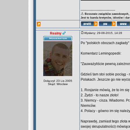
_________________
⚠
Bossowie związków zawodowych, za
Jest to banda kretynów, idiotów i da
Realny
Wysłany: 29-08-2015, 14:28
Po "polskich obozach zagłady" 
Komentarz Lemingopedii:
"Zauważyliście pewną zależno
Gdzieś tam stoi sobie pociąg -
Polakach. Jeszcze go nie wycią
Dołączył: 23 Lis 2005
Skąd: Wrocław
1. Rosjanie mówią, że to im się
2. Żydzi - to nasze złoto!
3. Niemcy - cisza. Wiadomo. Pr
Niemców.
4. Polacy - gówno im się należy.
Naprawdę, zamiast tego złota 
swojej skrupulatności) mówiące 