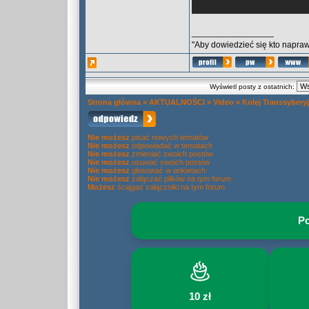
_________________
"Aby dowiedzieć się kto naprawd
Wyświetl posty z ostatnich:
Strona główna
»
AKTUALNOŚCI
»
Video
»
Kolej Transsybery
Nie możesz
pisać nowych tematów
Nie możesz
odpowiadać w tematach
Nie możesz
zmieniać swoich postów
Nie możesz
usuwać swoich postów
Nie możesz
głosować w ankietach
Nie możesz
załączać plików na tym forum
Możesz
ściągać załączniki na tym forum
Po
10 zł