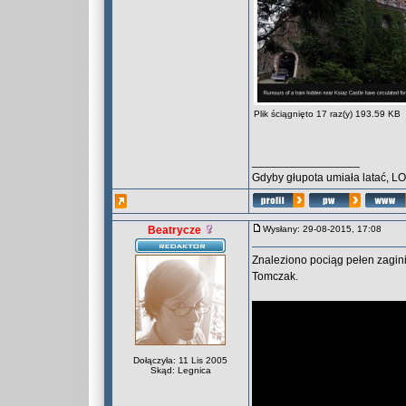
Plik ściągnięto 17 raz(y) 193.59 KB
_________________
Gdyby głupota umiała latać, L
Beatrycze
Wysłany: 29-08-2015, 17:08
Znaleziono pociąg pełen zagin
Tomczak.
Dołączyła: 11 Lis 2005
Skąd: Legnica