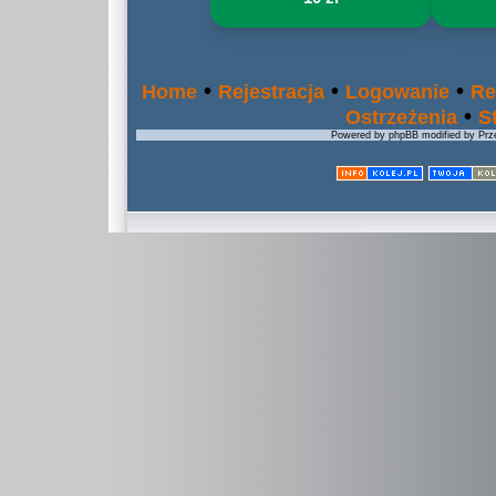
•
•
•
Home
Rejestracja
Logowanie
Re
•
Ostrzeżenia
S
Powered by phpBB modified by Prze