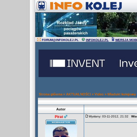
FORUM
@
INFOKOLEJ.PL
INFOKOLEJ.PL
WERSJA MOB
Strona główna
»
AKTUALNOŚCI
»
Video
»
Wiadukt kolejowy
Autor
Pirat
Wysłany: 03-11-2012, 21:32
Wia