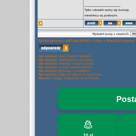
_________________
Tylko człowiek wolny się buntuje,
niewolnicy są posłuszni.
Wyświetl posty z ostatnich:
Strona główna
»
AKTUALNOŚCI
»
Video
»
Wiadukt kolejowy
Nie możesz
pisać nowych tematów
Nie możesz
odpowiadać w tematach
Nie możesz
zmieniać swoich postów
Nie możesz
usuwać swoich postów
Nie możesz
głosować w ankietach
Nie możesz
załączać plików na tym forum
Możesz
ściągać załączniki na tym forum
Post
10 zł