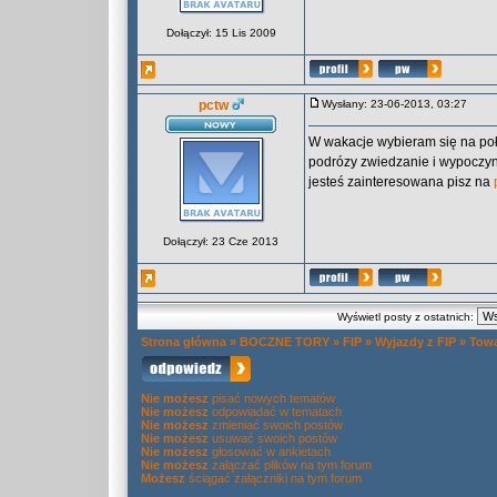
Dołączył: 15 Lis 2009
pctw
Wysłany: 23-06-2013, 03:27
W wakacje wybieram się na połu
podrózy zwiedzanie i wypoczyne
jesteś zainteresowana pisz na
Dołączył: 23 Cze 2013
Wyświetl posty z ostatnich:
Strona główna
»
BOCZNE TORY
»
FIP
»
Wyjazdy z FIP
»
Towa
Nie możesz
pisać nowych tematów
Nie możesz
odpowiadać w tematach
Nie możesz
zmieniać swoich postów
Nie możesz
usuwać swoich postów
Nie możesz
głosować w ankietach
Nie możesz
załączać plików na tym forum
Możesz
ściągać załączniki na tym forum