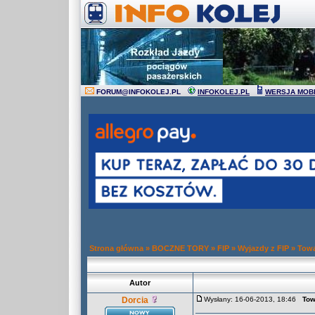
FORUM
@
INFOKOLEJ.PL
INFOKOLEJ.PL
WERSJA MOB
Strona główna
»
BOCZNE TORY
»
FIP
»
Wyjazdy z FIP
»
Towa
Autor
Dorcia
Wysłany: 16-06-2013, 18:46
Tow