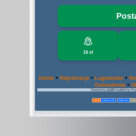
Post
10 zł
•
•
•
Home
Rejestracja
Logowanie
Re
•
Ostrzeżenia
S
Powered by phpBB modified by Prze