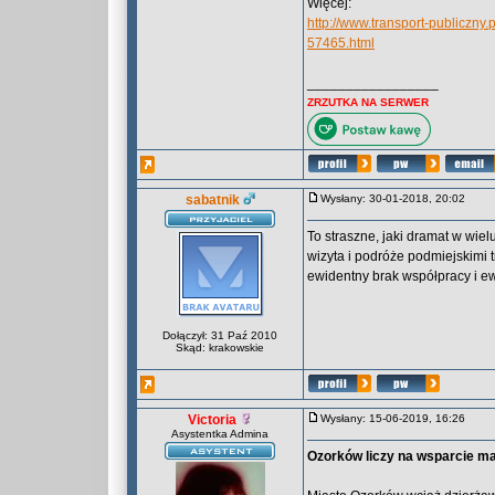
Więcej:
http://www.transport-publiczny
57465.html
_________________
ZRZUTKA NA SERWER
sabatnik
Wysłany: 30-01-2018, 20:02
To straszne, jaki dramat w wiel
wizyta i podróże podmiejskimi 
ewidentny brak współpracy i e
Dołączył: 31 Paź 2010
Skąd: krakowskie
Victoria
Wysłany: 15-06-2019, 16:26
Asystentka Admina
Ozorków liczy na wsparcie m