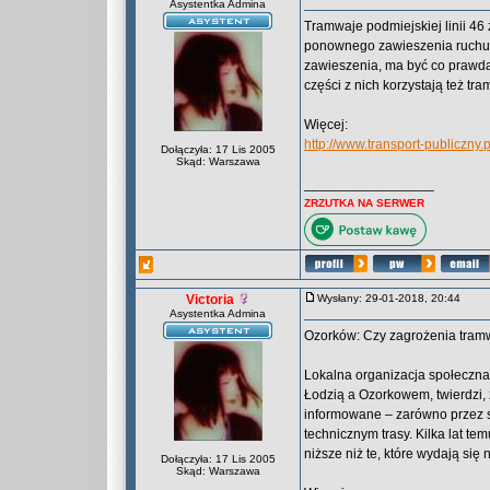
Asystentka Admina
Tramwaje podmiejskiej linii 46 z
ponownego zawieszenia ruchu n
zawieszenia, ma być co prawda
części z nich korzystają też tra
Więcej:
http://www.transport-publiczny
Dołączyła: 17 Lis 2005
Skąd: Warszawa
_________________
ZRZUTKA NA SERWER
Victoria
Wysłany: 29-01-2018, 20:44
Asystentka Admina
Ozorków: Czy zagrożenia tramw
Lokalna organizacja społeczna
Łodzią a Ozorkowem, twierdzi,
informowane – zarówno przez s
technicznym trasy. Kilka lat t
niższe niż te, które wydają się
Dołączyła: 17 Lis 2005
Skąd: Warszawa