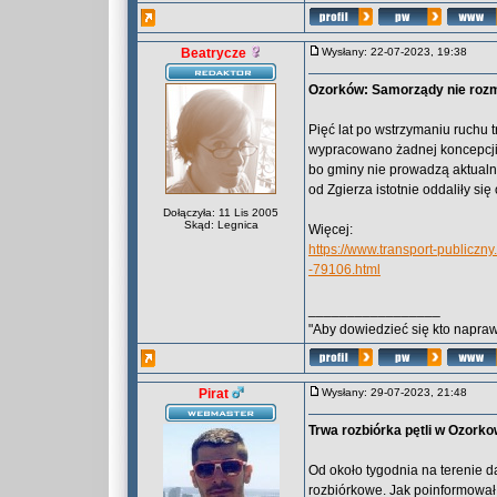
Beatrycze
Wysłany: 22-07-2023, 19:38
Ozorków: Samorządy nie rozm
Pięć lat po wstrzymaniu ruchu 
wypracowano żadnej koncepcji 
bo gminy nie prowadzą aktualn
od Zgierza istotnie oddaliły się
Dołączyła: 11 Lis 2005
Skąd: Legnica
Więcej:
https://www.transport-publicz
-79106.html
_________________
"Aby dowiedzieć się kto naprawd
Pirat
Wysłany: 29-07-2023, 21:48
Trwa rozbiórka pętli w Ozork
Od około tygodnia na terenie d
rozbiórkowe. Jak poinformował