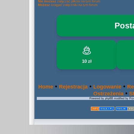
Nie możesz
załączać plików na tym forum
Możesz
ściągać załączniki na tym forum
Post
10 zł
•
•
•
Home
Rejestracja
Logowanie
Re
•
Ostrzeżenia
S
Powered by phpBB modified by Prze