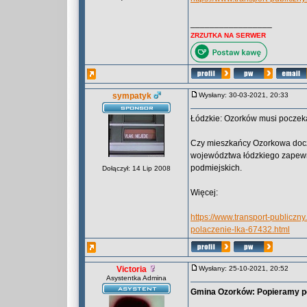
_________________
ZRZUTKA NA SERWER
sympatyk
Wysłany: 30-03-2021, 20:33
Łódzkie: Ozorków musi poczek
Czy mieszkańcy Ozorkowa docze
województwa łódzkiego zapewni
podmiejskich.
Dołączył: 14 Lip 2008
Więcej:
https://www.transport-publicz
polaczenie-lka-67432.html
Victoria
Wysłany: 25-10-2021, 20:52
Asystentka Admina
Gmina Ozorków: Popieramy po