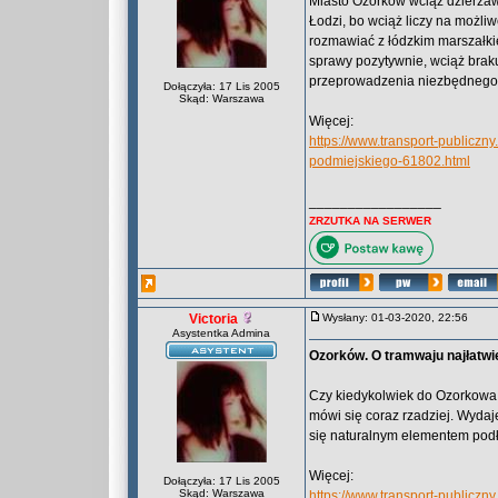
Miasto Ozorków wciąż dzierżawi
Łodzi, bo wciąż liczy na możli
rozmawiać z łódzkim marszałk
sprawy pozytywnie, wciąż braku
przeprowadzenia niezbędnego r
Dołączyła: 17 Lis 2005
Skąd: Warszawa
Więcej:
https://www.transport-publicz
podmiejskiego-61802.html
_________________
ZRZUTKA NA SERWER
Victoria
Wysłany: 01-03-2020, 22:56
Asystentka Admina
Ozorków. O tramwaju najłatwi
Czy kiedykolwiek do Ozorkowa 
mówi się coraz rzadziej. Wydaje 
się naturalnym elementem podł
Więcej:
Dołączyła: 17 Lis 2005
Skąd: Warszawa
https://www.transport-publiczn