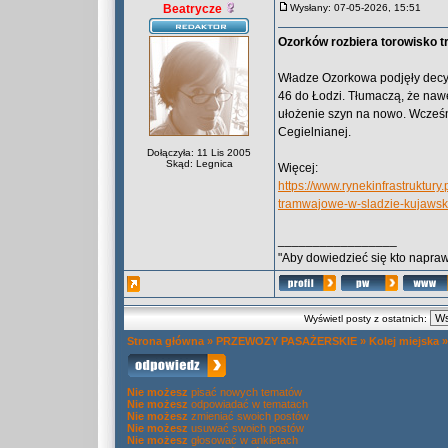
Beatrycze
Wysłany: 07-05-2026, 15:51
Ozorków rozbiera torowisko t
Władze Ozorkowa podjęły decyzj
46 do Łodzi. Tłumaczą, że naw
ułożenie szyn na nowo. Wcześnie
Cegielnianej.
Dołączyła: 11 Lis 2005
Skąd: Legnica
Więcej:
https://www.rynekinfrastruktury
tramwajowe-w-sladzie-kujawsk
_________________
"Aby dowiedzieć się kto naprawd
Wyświetl posty z ostatnich:
Strona główna
»
PRZEWOZY PASAŻERSKIE
»
Kolej miejska
Nie możesz
pisać nowych tematów
Nie możesz
odpowiadać w tematach
Nie możesz
zmieniać swoich postów
Nie możesz
usuwać swoich postów
Nie możesz
głosować w ankietach