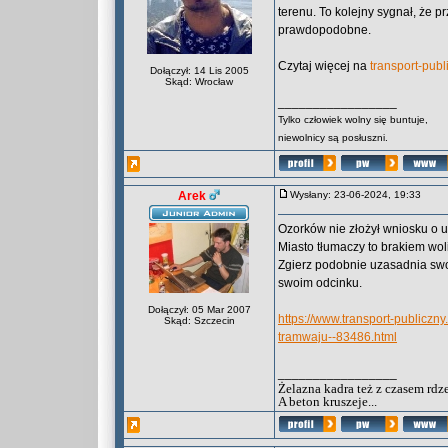
terenu. To kolejny sygnał, że 
prawdopodobne.
Czytaj więcej na
transport-publ
Dołączył: 14 Lis 2005
Skąd: Wrocław
_________________
Tylko człowiek wolny się buntuje,
niewolnicy są posłuszni.
Arek
Wysłany: 23-06-2024, 19:33
Ozorków nie złożył wniosku o u
Miasto tłumaczy to brakiem wo
Zgierz podobnie uzasadnia swo
swoim odcinku.
Dołączył: 05 Mar 2007
https://www.transport-publicz
Skąd: Szczecin
tramwaju--83486.html
_________________
Żelazna kadra też z czasem rdz
A beton kruszeje...