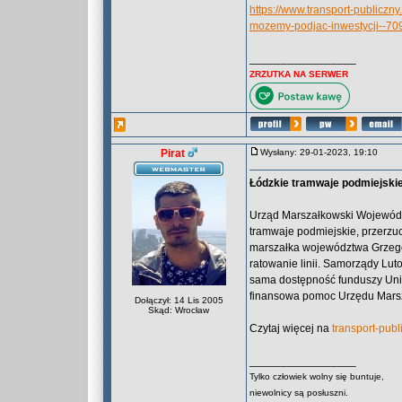
https://www.transport-publicz
mozemy-podjac-inwestycji--70
_________________
ZRZUTKA NA SERWER
Pirat
Wysłany: 29-01-2023, 19:10
Łódzkie tramwaje podmiejskie 
Urząd Marszałkowski Województw
tramwaje podmiejskie, przerzuc
marszałka województwa Grzegor
ratowanie linii. Samorządy Lut
sama dostępność funduszy Unii 
finansowa pomoc Urzędu Mars
Dołączył: 14 Lis 2005
Skąd: Wrocław
Czytaj więcej na
transport-publ
_________________
Tylko człowiek wolny się buntuje,
niewolnicy są posłuszni.