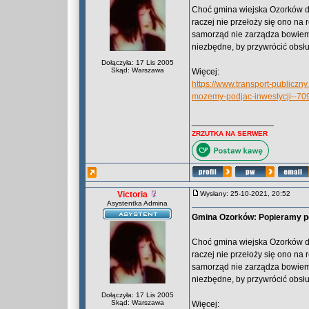
Choć gmina wiejska Ozorków d
raczej nie przełoży się ono na
samorząd nie zarządza bowiem t
niezbędne, by przywrócić obsług
Dołączyła: 17 Lis 2005
Skąd: Warszawa
Więcej:
https://www.transport-publicz
mozemy-podjac-inwestycji--70
_________________
ZRZUTKA NA SERWER
Victoria
Wysłany: 25-10-2021, 20:52
Asystentka Admina
Gmina Ozorków: Popieramy po
Choć gmina wiejska Ozorków d
raczej nie przełoży się ono na
samorząd nie zarządza bowiem t
niezbędne, by przywrócić obsług
Dołączyła: 17 Lis 2005
Skąd: Warszawa
Więcej: