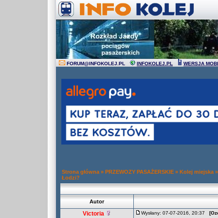
FORUM
@
INFOKOLEJ.PL
INFOKOLEJ.PL
WERSJA MOB
Strona główna
»
PRZEWOZY PASAŻERSKIE
»
Kolej miejska
Łodzi?
Autor
Victoria
Wysłany: 07-07-2016, 20:37
[Oz