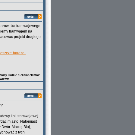
i torowiska tramwajowego,
edziemy tramwajem na
pracować projekt drugiego
jeszcze-bardzo-
nicy, ludzie niekompetentni!
owiewa!
y?
dowy linii tramwajowej
ydać miasto. Natomiast
 Dwór. Maciej Bluj,
zygnować z tych