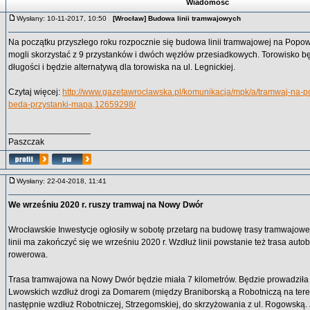
Wiadomość
Wysłany: 10-11-2017, 10:50
[Wrocław] Budowa linii tramwajowych
Na początku przyszłego roku rozpocznie się budowa linii tramwajowej na Popo
mogli skorzystać z 9 przystanków i dwóch węzłów przesiadkowych. Torowisko bę
długości i będzie alternatywą dla torowiska na ul. Legnickiej.
Czytaj więcej:
http://www.gazetawroclawska.pl/komunikacja/mpk/a/tramwaj-na-
beda-przystanki-mapa,12659298/
_________________
Paszczak
Wysłany: 22-04-2018, 11:41
We wrześniu 2020 r. ruszy tramwaj na Nowy Dwór
Wrocławskie Inwestycje ogłosiły w sobotę przetarg na budowę trasy tramwajo
linii ma zakończyć się we wrześniu 2020 r. Wzdłuż linii powstanie też trasa auto
rowerowa.
Trasa tramwajowa na Nowy Dwór będzie miała 7 kilometrów. Będzie prowadziła 
Lwowskich wzdłuż drogi za Domarem (między Braniborską a Robotniczą na tere
następnie wzdłuż Robotniczej, Strzegomskiej, do skrzyżowania z ul. Rogowską. J