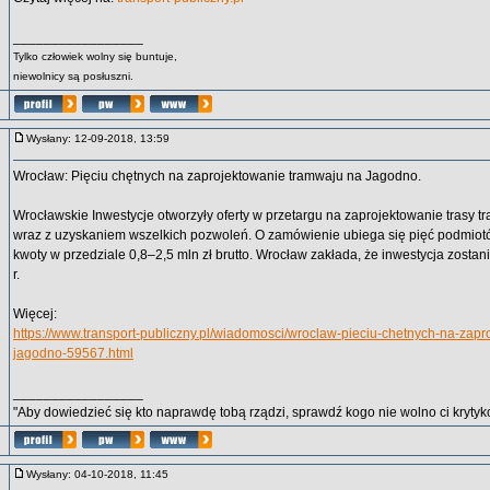
_________________
Tylko człowiek wolny się buntuje,
niewolnicy są posłuszni.
Wysłany: 12-09-2018, 13:59
Wrocław: Pięciu chętnych na zaprojektowanie tramwaju na Jagodno.
Wrocławskie Inwestycje otworzyły oferty w przetargu na zaprojektowanie trasy
wraz z uzyskaniem wszelkich pozwoleń. O zamówienie ubiega się pięć podmiotó
kwoty w przedziale 0,8–2,5 mln zł brutto. Wrocław zakłada, że inwestycja zosta
r.
Więcej:
https://www.transport-publiczny.pl/wiadomosci/wroclaw-pieciu-chetnych-na-zap
jagodno-59567.html
_________________
"Aby dowiedzieć się kto naprawdę tobą rządzi, sprawdź kogo nie wolno ci krytyko
Wysłany: 04-10-2018, 11:45