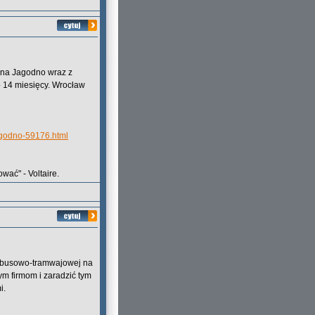
j na Jagodno wraz z
 14 miesięcy. Wrocław
jagodno-59176.html
wać" - Voltaire.
tobusowo-tramwajowej na
ym firmom i zaradzić tym
i.