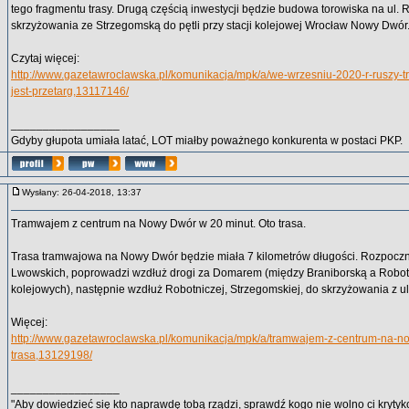
tego fragmentu trasy. Drugą częścią inwestycji będzie budowa torowiska na ul. 
skrzyżowania ze Strzegomską do pętli przy stacji kolejowej Wrocław Nowy Dwór
Czytaj więcej:
http://www.gazetawroclawska.pl/komunikacja/mpk/a/we-wrzesniu-2020-r-ruszy-
jest-przetarg,13117146/
_________________
Gdyby głupota umiała latać, LOT miałby poważnego konkurenta w postaci PKP.
Wysłany: 26-04-2018, 13:37
Tramwajem z centrum na Nowy Dwór w 20 minut. Oto trasa.
Trasa tramwajowa na Nowy Dwór będzie miała 7 kilometrów długości. Rozpoczni
Lwowskich, poprowadzi wzdłuż drogi za Domarem (między Braniborską a Robot
kolejowych), następnie wzdłuż Robotniczej, Strzegomskiej, do skrzyżowania z u
Więcej:
http://www.gazetawroclawska.pl/komunikacja/mpk/a/tramwajem-z-centrum-na-n
trasa,13129198/
_________________
"Aby dowiedzieć się kto naprawdę tobą rządzi, sprawdź kogo nie wolno ci krytyko