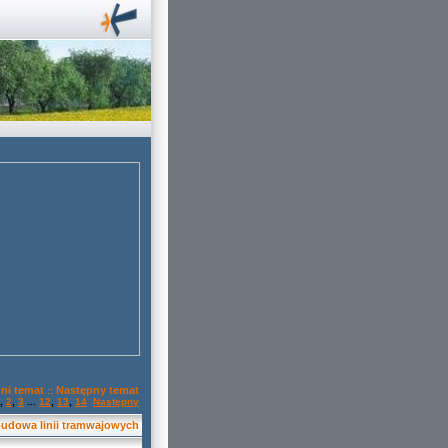
ni temat
Następny temat
::
,
2
,
3
...
12
,
13
,
14
Następny
Budowa linii tramwajowych