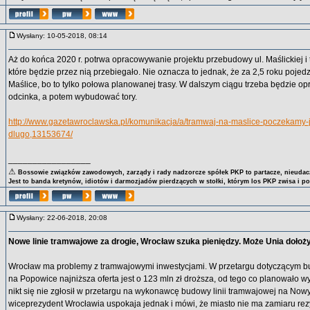
Wysłany: 10-05-2018, 08:14
Aż do końca 2020 r. potrwa opracowywanie projektu przebudowy ul. Maślickiej 
które będzie przez nią przebiegało. Nie oznacza to jednak, że za 2,5 roku poj
Maślice, bo to tylko połowa planowanej trasy. W dalszym ciągu trzeba będzie o
odcinka, a potem wybudować tory.
http://www.gazetawroclawska.pl/komunikacja/a/tramwaj-na-maslice-poczekamy-
dlugo,13153674/
_________________
⚠
Bossowie związków zawodowych, zarządy i rady nadzorcze spółek PKP to partacze, nieudacz
Jest to banda kretynów, idiotów i darmozjadów pierdzących w stołki, którym los PKP zwisa i p
Wysłany: 22-06-2018, 20:08
Nowe linie tramwajowe za drogie, Wrocław szuka pieniędzy. Może Unia dołoż
Wrocław ma problemy z tramwajowymi inwestycjami. W przetargu dotyczącym bu
na Popowice najniższa oferta jest o 123 mln zł droższa, od tego co planowało w
nikt się nie zgłosił w przetargu na wykonawcę budowy linii tramwajowej na Nowy
wiceprezydent Wrocławia uspokaja jednak i mówi, że miasto nie ma zamiaru re