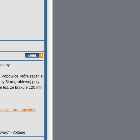
etapy.
a Popowice, która zacznie
licy Starogroblowej przy
e też, że brakuje 120 mln
tramwaj-na-popowice-
wać" - Voltaire.