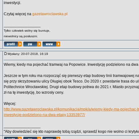
inwestycji.
Czytaj więcej na
gazetawroclawska.pl
_________________
Tylko człowiek wolny się buntuje,
niewolnicy są posłuszni.
Wysłany: 20-07-2018, 16:19
Wiemy, kiedy ma pojechać tramwaj na Popowice. Inwestycję podzielono na dwa 
Jeszcze w tym roku ma rozpocząć się pierwszy etap budowy linii tramwajowej n
się przy skrzyżowaniu ulicy Długiej obok Tesco. Do 2020 r. powstanie trasa do u
Politechnice Wrocławskiej. Drugi etap budowy potrwa do 2021 r. Miasto przyznaj
zł na tę inwestycję, bo wzrosły ceny.
Więcej:
http://www.gazetawroclawska.pl/komunikacja/mpk/a/wiemy-kiedy-ma-pojechac-
inwestycje-podzielono-na-dwa-etapy,13353977/
_________________
"Aby dowiedzieć się kto naprawdę tobą rządzi, sprawdź kogo nie wolno ci krytyko