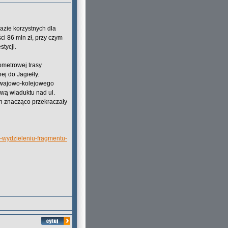
azie korzystnych dla
ci 86 mln zł, przy czym
tycji.
ometrowej trasy
ej do Jagiełły.
mwajowo-kolejowego
wą wiaduktu nad ul.
h znacząco przekraczały
o-wydzieleniu-fragmentu-