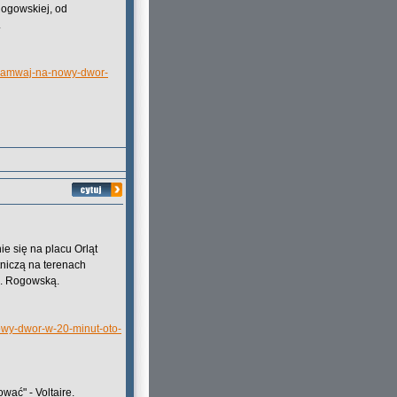
Rogowskiej, od
.
tramwaj-na-nowy-dwor-
e się na placu Orląt
niczą na terenach
l. Rogowską.
owy-dwor-w-20-minut-oto-
wać" - Voltaire.