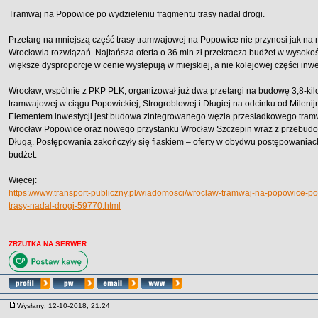
Tramwaj na Popowice po wydzieleniu fragmentu trasy nadal drogi.
Przetarg na mniejszą część trasy tramwajowej na Popowice nie przynosi jak na r
Wrocławia rozwiązań. Najtańsza oferta o 36 mln zł przekracza budżet w wysokoś
większe dysproporcje w cenie występują w miejskiej, a nie kolejowej części inwes
Wrocław, wspólnie z PKP PLK, organizował już dwa przetargi na budowę 3,8-kil
tramwajowej w ciągu Popowickiej, Strogroblowej i Długiej na odcinku od Milenijn
Elementem inwestycji jest budowa zintegrowanego węzła przesiadkowego tra
Wrocław Popowice oraz nowego przystanku Wrocław Szczepin wraz z przebudo
Długą. Postępowania zakończyły się fiaskiem – oferty w obydwu postępowaniac
budżet.
Więcej:
https://www.transport-publiczny.pl/wiadomosci/wroclaw-tramwaj-na-popowice-p
trasy-nadal-drogi-59770.html
_________________
ZRZUTKA NA SERWER
Wysłany: 12-10-2018, 21:24