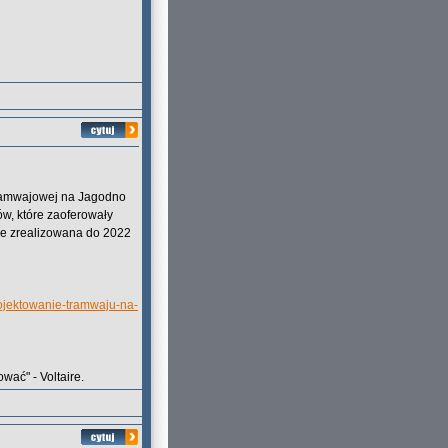
 tramwajowej na Jagodno
w, które zaoferowały
nie zrealizowana do 2022
rojektowanie-tramwaju-na-
wać" - Voltaire.