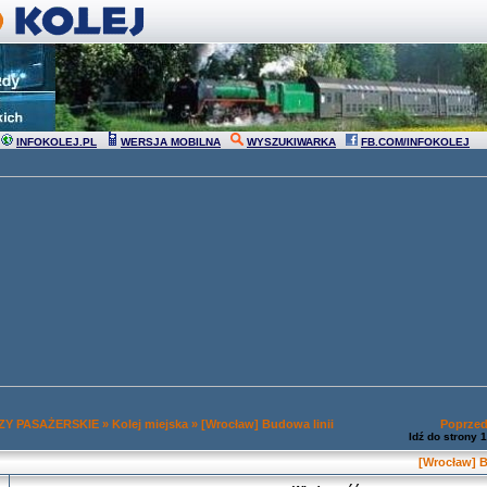
INFOKOLEJ.PL
WERSJA MOBILNA
WYSZUKIWARKA
FB.COM/INFOKOLEJ
Y PASAŻERSKIE
»
Kolej miejska
»
[Wrocław] Budowa linii
Poprzed
Idź do strony
1
[Wrocław] 