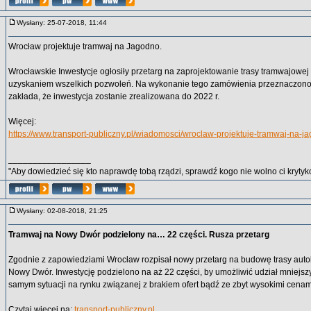
Wysłany: 25-07-2018, 11:44
Wrocław projektuje tramwaj na Jagodno.
Wrocławskie Inwestycje ogłosiły przetarg na zaprojektowanie trasy tramwajowe
uzyskaniem wszelkich pozwoleń. Na wykonanie tego zamówienia przeznaczono
zakłada, że inwestycja zostanie zrealizowana do 2022 r.
Więcej:
https://www.transport-publiczny.pl/wiadomosci/wroclaw-projektuje-tramwaj-na-
_________________
"Aby dowiedzieć się kto naprawdę tobą rządzi, sprawdź kogo nie wolno ci krytyko
Wysłany: 02-08-2018, 21:25
Tramwaj na Nowy Dwór podzielony na… 22 części. Rusza przetarg
Zgodnie z zapowiedziami Wrocław rozpisał nowy przetarg na budowę trasy au
Nowy Dwór. Inwestycję podzielono na aż 22 części, by umożliwić udział mniejsz
samym sytuacji na rynku związanej z brakiem ofert bądź ze zbyt wysokimi cenam
Czytaj więcej na:
transport-publiczny.pl