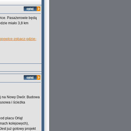
wice. Pasażerowie będą
dzie miało 3,8 km
popowice-zobacz-gdzie-
wej na Nowy Dwór. Budowa
busowa i ścieżka
od placu Orląt
nach kolejowych),
est już gotowy projekt