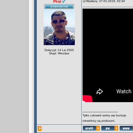
Pirat
Wysłany: 27-01-2019, 02:44
Dołączył: 14 Lis 2005
Skąd: Wrocław
_________________
Tylko człowiek wolny się buntuje,
niewolnicy są posłuszni.