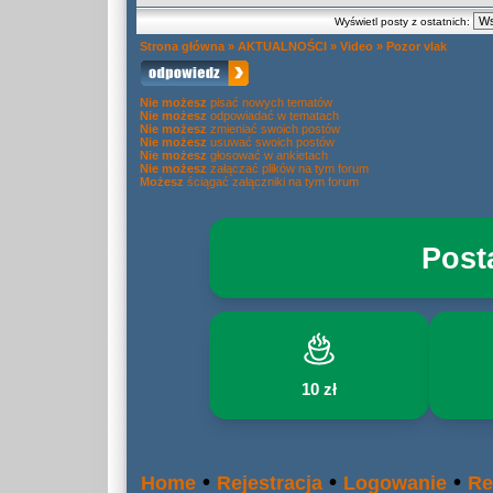
Wyświetl posty z ostatnich:
Strona główna
»
AKTUALNOŚCI
»
Video
»
Pozor vlak
Nie możesz
pisać nowych tematów
Nie możesz
odpowiadać w tematach
Nie możesz
zmieniać swoich postów
Nie możesz
usuwać swoich postów
Nie możesz
głosować w ankietach
Nie możesz
załączać plików na tym forum
Możesz
ściągać załączniki na tym forum
Post
10 zł
•
•
•
Home
Rejestracja
Logowanie
Re