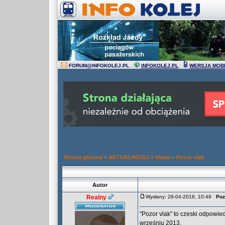
FORUM
@
INFOKOLEJ.PL
INFOKOLEJ.PL
WERSJA MOB
Strona główna
»
AKTUALNOŚCI
»
Video
»
Pozor vlak
Autor
Realny
Wysłany: 28-04-2018, 10:48
Poz
"Pozor vlak" to czeski odpowie
wrześniu 2013.