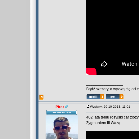
_________________
Bądź szczery, a wyzwą cię od 
Pirat
Wysłany: 29-10-2013, 11:01
402 lata temu rosyjski car złoż
Zygmuntem III Wazą.