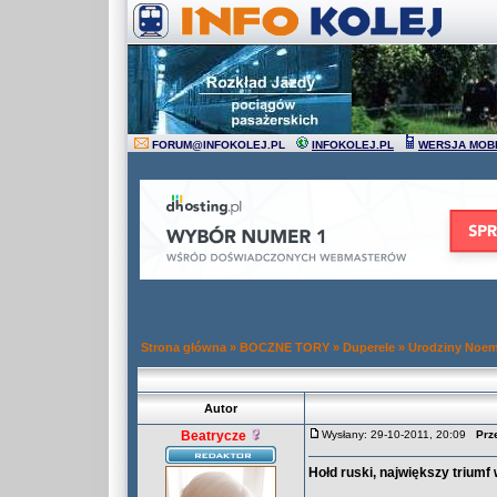
FORUM
@
INFOKOLEJ.PL
INFOKOLEJ.PL
WERSJA MOB
Strona główna
»
BOCZNE TORY
»
Duperele
»
Urodziny Noe
Autor
Beatrycze
Wysłany: 29-10-2011, 20:09
Prz
Hołd ruski, największy triumf w