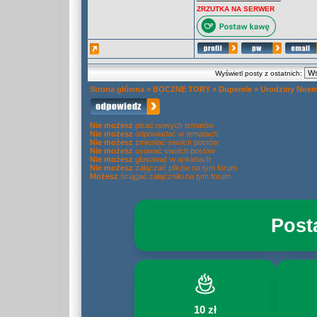
ZRZUTKA NA SERWER
Wyświetl posty z ostatnich:
Strona główna
»
BOCZNE TORY
»
Duperele
»
Urodziny Noe
Nie możesz
pisać nowych tematów
Nie możesz
odpowiadać w tematach
Nie możesz
zmieniać swoich postów
Nie możesz
usuwać swoich postów
Nie możesz
głosować w ankietach
Nie możesz
załączać plików na tym forum
Możesz
ściągać załączniki na tym forum
Post
10 zł