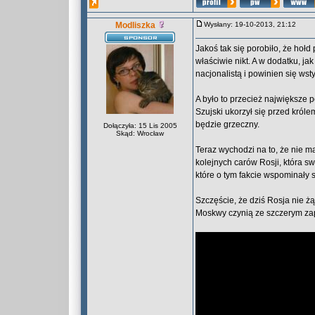
Modliszka
Wysłany: 19-10-2013, 21:12
Jakoś tak się porobiło, że hołd
właściwie nikt. A w dodatku, ja
nacjonalistą i powinien się wsty
A było to przecież największe 
Szujski ukorzył się przed król
będzie grzeczny.
Dołączyła: 15 Lis 2005
Skąd: Wrocław
Teraz wychodzi na to, że nie ma 
kolejnych carów Rosji, która s
które o tym fakcie wspominały s
Szczęście, że dziś Rosja nie żą
Moskwy czynią ze szczerym zap