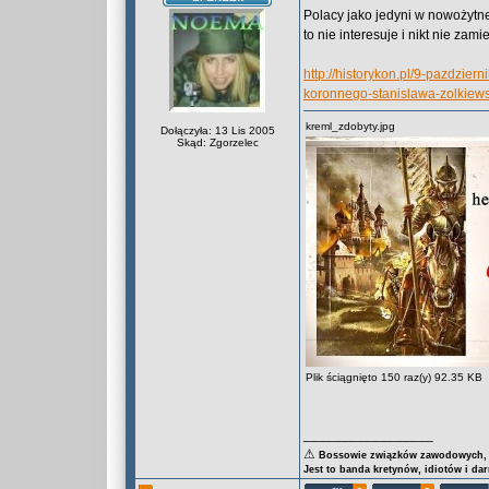
Polacy jako jedyni w nowożytnej
to nie interesuje i nikt nie zam
http://historykon.pl/9-pazdzi
koronnego-stanislawa-zolkiews
kreml_zdobyty.jpg
Dołączyła: 13 Lis 2005
Skąd: Zgorzelec
Plik ściągnięto 150 raz(y) 92.35 KB
_________________
⚠
Bossowie związków zawodowych, za
Jest to banda kretynów, idiotów i da