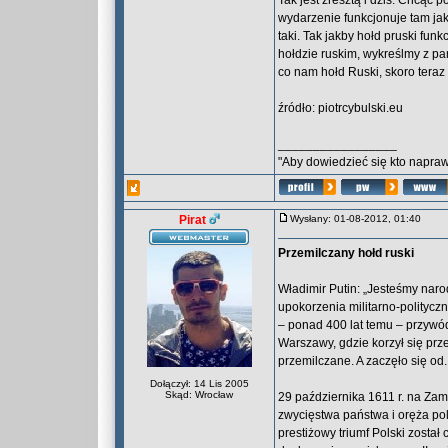
Tak jest zresztą i dziś. Chcąc 
wydarzenie funkcjonuje tam jak
taki. Tak jakby hołd pruski fu
hołdzie ruskim, wykreślmy z pam
co nam hołd Ruski, skoro ter
źródło: piotrcybulski.eu
_________________
"Aby dowiedzieć się kto naprawd
Pirat
Wysłany: 01-08-2012, 01:40
Przemilczany hołd ruski
Władimir Putin: „Jesteśmy na
upokorzenia militarno-politycz
– ponad 400 lat temu – przywód
Warszawy, gdzie korzył się prz
przemilczane. A zaczęło się od
Dołączył: 14 Lis 2005
Skąd: Wrocław
29 października 1611 r. na Zam
zwycięstwa państwa i oręża po
prestiżowy triumf Polski został