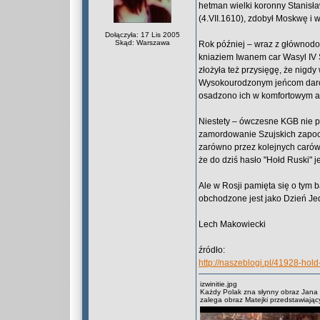
hetman wielki koronny Stanisła
(4.VII.1610), zdobył Moskwę i w
Dołączyła: 17 Lis 2005
Skąd: Warszawa
Rok później – wraz z głównodo
kniaziem Iwanem car Wasyl IV S
złożyła też przysięgę, że nigd
Wysokourodzonym jeńcom darowa
osadzono ich w komfortowym a
Niestety – ówczesne KGB nie po
zamordowanie Szujskich zapoczą
zarówno przez kolejnych carów,
że do dziś hasło "Hołd Ruski" j
Ale w Rosji pamięta się o tym b
obchodzone jest jako Dzień Je
Lech Makowiecki
źródło:
http://naszeblogi.pl/41928-hold
izwinitie.jpg
Każdy Polak zna słynny obraz Jana 
zalega obraz Matejki przedstawiając