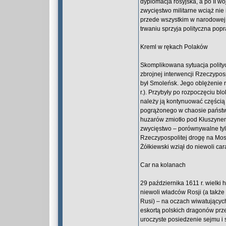
dyplomacja rosyjska, a po II w
zwycięstwo militarne wciąż nie 
przede wszystkim w narodowej ś
trwaniu sprzyja polityczna popr
Kreml w rękach Polaków
Skomplikowana sytuacja polity
zbrojnej interwencji Rzeczyposp
był Smoleńsk. Jego oblężenie 
r.). Przybyły po rozpoczęciu b
należy ją kontynuować częścią 
pogrążonego w chaosie państwa
huzarów zmiotło pod Kłuszynem
zwycięstwo – porównywalne tyl
Rzeczypospolitej drogę na Mosk
Żółkiewski wziął do niewoli ca
Car na kolanach
29 października 1611 r. wielki
niewoli władców Rosji (a także 
Rusi) – na oczach wiwatujących
eskortą polskich dragonów prz
uroczyste posiedzenie sejmu i 