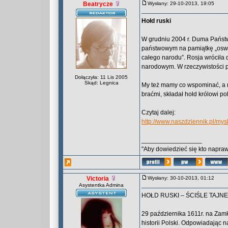
Beatrycze
Wysłany: 29-10-2013, 19:05
Hołd ruski
W grudniu 2004 r. Duma Państw
państwowym na pamiątkę „oswo
całego narodu”. Rosja wróciła 
narodowym. W rzeczywistości p
Dołączyła: 11 Lis 2005
Skąd: Legnica
My też mamy co wspominać, a na
braćmi, składał hołd królowi p
Czytaj dalej:
http://www.naszdziennik.pl/mys
_________________
"Aby dowiedzieć się kto naprawd
Victoria
Wysłany: 30-10-2013, 01:12
Asystentka Admina
HOŁD RUSKI – ŚCIŚLE TAJNE
29 października 1611r. na Zam
historii Polski. Odpowiadając