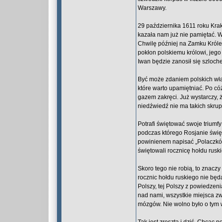
Warszawy.
29 października 1611 roku Kra
kazała nam już nie pamiętać. W
Chwilę później na Zamku Królew
pokłon polskiemu królowi, jego
Iwan będzie zanosił się szloch
Być może zdaniem polskich wład
które warto upamiętniać. Po có
gazem zakręci. Już wystarczy, ż
niedźwiedź nie ma takich skrup
Potrafi świętować swoje triumf
podczas którego Rosjanie świ
powinienem napisać „Polaczków”
świętowali rocznicę hołdu rusk
Skoro tego nie robią, to znaczy
rocznic hołdu ruskiego nie będ
Polszy, tej Polszy z powiedzenia
nad nami, wszystkie miejsca z
mózgów. Nie wolno było o tym 