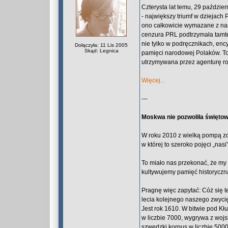
Czterysta lat temu, 29 paździe
- największy triumf w dziejach
ono całkowicie wymazane z nasz
cenzura PRL podtrzymała tamten 
nie tylko w podręcznikach, enc
Dołączyła: 11 Lis 2005
Skąd: Legnica
pamięci narodowej Polaków. To 
utrzymywana przez agenturę ros
Więcej...
---
Moskwa nie pozwoliła świętow
W roku 2010 z wielką pompą z
w której to szeroko pojęci „nasi
To miało nas przekonać, że my 
kultywujemy pamięć historyczn
Pragnę więc zapytać: Cóż się te
lecia kolejnego naszego zwycię
Jest rok 1610. W bitwie pod K
w liczbie 7000, wygrywa z wojs
szwedzki korpus w liczbie 5000