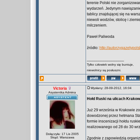
terenie Polski nie zorganizow
wydarzeń. Jedynym nawiązaniem 
tablicy znajdującej się na wars
niewoli wodzów, stolicę i ziem
milczeniem.
Paweł Paliwoda
źródło:
http://autorzygazetypol
_________________
Tylko człowiek wolny się buntuje,
niewolnicy są posłuszni.
Victoria
Wysłany: 28-09-2012, 16:04
Asystentka Admina
Hołd Ruski na ulicach Krako
Już 29 września w Krakowie zo
dowodzonej przez hetmana Sta
formie inscenizacji hołdu rusk
realizowanego od 28 do 30 wr
Dołączyła: 17 Lis 2005
Skąd: Warszawa
Zgodnie z zapowiedzią organiz