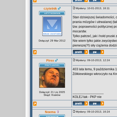
czytelnik
Wysłany: 10-01-2013, 16:11
Stan dzisiejszej świadomości, 
prania mózgów i utrwalanej (tak
tzw. poprawności politycznej p
mocarstw.
Tylko patrzeć, jak i hołd prusk
Nie wiem tylko jakie zwycięstw
Dołączył: 29 Mar 2012
pierwszej?!) siły ciążenia dod
Pirex
Wysłany: 09-10-2013, 12:24
403 lata temu, 9 października
Żółkiewskiego wkroczyło na Kr
_________________
Dołączył: 21 Lis 2005
Skąd: Kraków
KOLEJ tak - PKP nie
Noema
Wysłany: 09-10-2013, 16:24