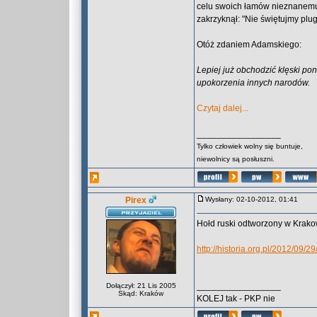
celu swoich łamów nieznanemu b
zakrzyknął: "Nie świętujmy plu
Otóż zdaniem Adamskiego:
Lepiej już obchodzić klęski po
upokorzenia innych narodów.
Czytaj dalej...
_________________
Tylko człowiek wolny się buntuje,
niewolnicy są posłuszni.
Pirex
Wysłany: 02-10-2012, 01:41
Hołd ruski odtworzony w Krako
http://historia.org.pl/2012/09/
_________________
Dołączył: 21 Lis 2005
Skąd: Kraków
KOLEJ tak - PKP nie