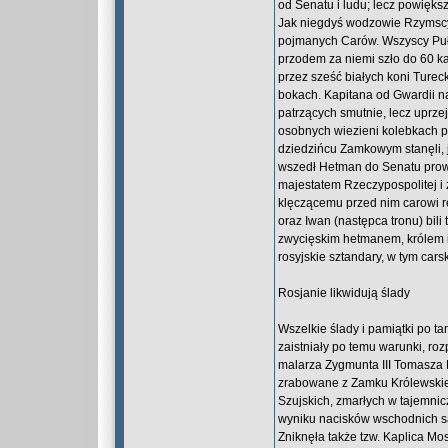
od Senatu i ludu; lecz powięks
Jak niegdyś wodzowie Rzymscy j
pojmanych Carów. Wszyscy Pułk
przodem za niemi szło do 60 k
przez sześć białych koni Turec
bokach. Kapitana od Gwardii na
patrzących smutnie, lecz uprze
osobnych wiezieni kolebkach p
dziedzińcu Zamkowym stanęli, j
wszedł Hetman do Senatu prowa
majestatem Rzeczypospolitej i z
klęczącemu przed nim carowi rę
oraz Iwan (następca tronu) bil
zwycięskim hetmanem, królem i
rosyjskie sztandary, w tym car
Rosjanie likwidują ślady
Wszelkie ślady i pamiątki po t
zaistniały po temu warunki, ro
malarza Zygmunta III Tomasza D
zrabowane z Zamku Królewskiego
Szujskich, zmarłych w tajemnic
wyniku nacisków wschodnich są
Zniknęła także tzw. Kaplica Mo