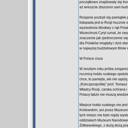
początkowo znajdowały się trum
aż wreszcie zburzono sam budy
Rosjanie pozbyli się pamiątek 
listopada jest w Rosji huczni
wyzwolenia Moskwy z rąk Polak
Wszechrusi Cyryl uznał, że zwy
znaczenie jak zjednoczenie się
dla Polaków mogłyby i dziś sta
w najwyżej budżetowym filmie r
W Polsce cisza
W zeszłym roku próba zorgani
rocznicę hołdu ruskiego spełz
chce, to pamięta, ale nie sąd
„Rzeczpospolitej” prof. Tomasz
Władcy Rosji, carska ochrana i
Polacy także nie muszą wiedzi
Miejsce hołdu ruskiego nie je
Królewskim, ani przez Muzeum
tych miejsc nie było nigdy wys
oddziałach Muzeum Narodowego,
Żółkiewskiego, z dużą dozą pr