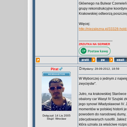
Głównego na Bulwar Czerwieńsk
grupy rekonstrukcyjne koordyn
Krakowskiej odtworzą poszcze
Więcej:
http://niezalezna.pl/33328-hol
_________________
ZRZUTKA NA SERWER
Pirat
Wysłany: 28-09-2012, 18:59
W Wyborczej o jednym z najwięk
zwycięstw".
Jutro, na krakowskiej Starówce 
obalony car Wasyl IV Szujski z
jego synowi Władysławowi IV. J
momentów w polskiej historii 
powodem do narodowej dumy, w
Dołączył: 14 Lis 2005
Skąd: Wrocław
zdecydowanych rusofili. Jakież
która uznała za właściwe rozpraw