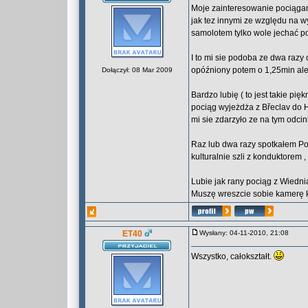
Moje zainteresowanie pociągam
jak tez innymi ze względu na w
samolotem tylko wole jechać p
I to mi sie podoba ze dwa razy
opóźniony potem o 1,25min ale
Dołączył: 08 Mar 2009
Bardzo lubię ( to jest takie pi
pociąg wyjeżdża z Břeclav do H
mi sie zdarzyło ze na tym odc
Raz lub dwa razy spotkałem Pol
kulturalnie szli z konduktorem 
Lubie jak rany pociąg z Wiedni
Muszę wreszcie sobie kamerę 
ET40
Wysłany: 04-11-2010, 21:08
Wszystko, całokształt.