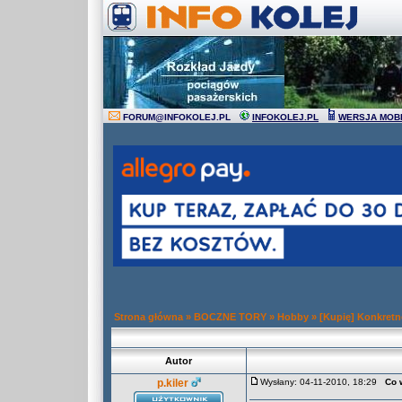
FORUM
@
INFOKOLEJ.PL
INFOKOLEJ.PL
WERSJA MOB
Strona główna
»
BOCZNE TORY
»
Hobby
»
[Kupię] Konkretn
Autor
p.kiler
Wysłany: 04-11-2010, 18:29
Co 