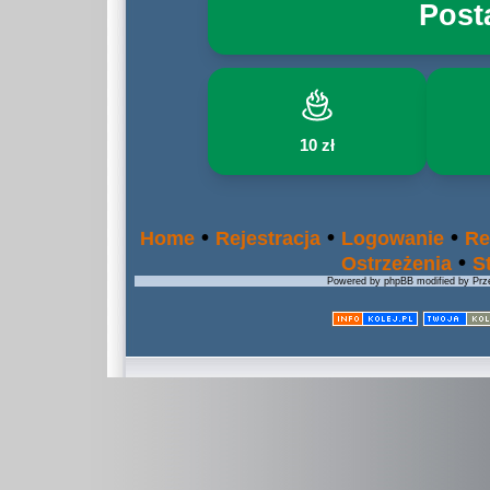
Post
10 zł
•
•
•
Home
Rejestracja
Logowanie
Re
•
Ostrzeżenia
S
Powered by phpBB modified by Prze