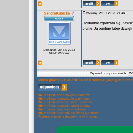
SandraKubicka
Wysłany: 29-01-2023, 21:46
Dokładnie zgadzam się. Zawsz
płynie. Ja ogólnie lubię dźwięk
Dołączyła: 29 Sty 2023
Skąd: Wrocław
Wyświetl posty z ostatnich:
Strona główna
»
BOCZNE TORY
»
Hobby
»
[Kupię] Konkretn
Nie możesz
pisać nowych tematów
Nie możesz
odpowiadać w tematach
Nie możesz
zmieniać swoich postów
Nie możesz
usuwać swoich postów
Nie możesz
głosować w ankietach
Nie możesz
załączać plików na tym forum
Możesz
ściągać załączniki na tym forum