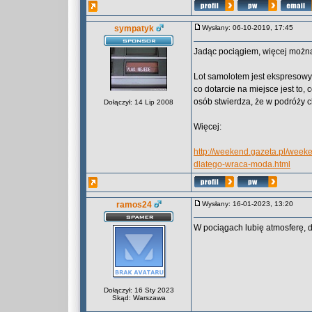
sympatyk
Wysłany: 06-10-2019, 17:45
Jadąc pociągiem, więcej można
Lot samolotem jest ekspresowy
co dotarcie na miejsce jest to,
osób stwierdza, że w podróży ch
Dołączył: 14 Lip 2008
Więcej:
http://weekend.gazeta.pl/wee
dlatego-wraca-moda.html
ramos24
Wysłany: 16-01-2023, 13:20
W pociągach lubię atmosferę, d
Dołączył: 16 Sty 2023
Skąd: Warszawa