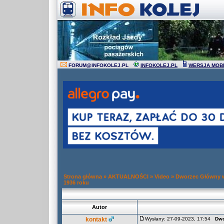
FORUM
@
INFOKOLEJ.PL
INFOKOLEJ.PL
WERSJA MOB
Strona główna
»
AKTUALNOŚCI
»
Video
»
Dworzec Główny w
1936 roku
Autor
kontakt
Wysłany: 27-09-2023, 17:54
Dwo