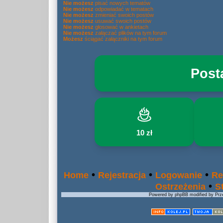
Nie możesz
pisać nowych tematów
Nie możesz
odpowiadać w tematach
Nie możesz
zmieniać swoich postów
Nie możesz
usuwać swoich postów
Nie możesz
głosować w ankietach
Nie możesz
załączać plików na tym forum
Możesz
ściągać załączniki na tym forum
Post
10 zł
•
•
•
Home
Rejestracja
Logowanie
Re
•
Ostrzeżenia
S
Powered by phpBB modified by Prze