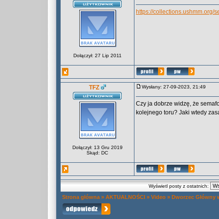
https://collections.ushmm.org/
Dołączył: 27 Lip 2011
TFZ
Wysłany: 27-09-2023, 21:49
Czy ja dobrze widzę, że semafo
kolejnego toru? Jaki wtedy zas
Dołączył: 13 Gru 2019
Skąd: DC
Wyświetl posty z ostatnich:
Strona główna
»
AKTUALNOŚCI
»
Video
»
Dworzec Główny w