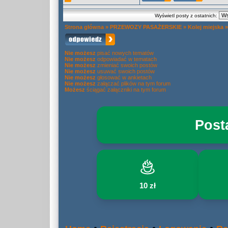
Wyświetl posty z ostatnich:
Strona główna
»
PRZEWOZY PASAŻERSKIE
»
Kolej miejska
Nie możesz
pisać nowych tematów
Nie możesz
odpowiadać w tematach
Nie możesz
zmieniać swoich postów
Nie możesz
usuwać swoich postów
Nie możesz
głosować w ankietach
Nie możesz
załączać plików na tym forum
Możesz
ściągać załączniki na tym forum
Post
10 zł