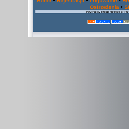
•
•
•
Home
Rejestracja
Logowanie
Re
•
Ostrzeżenia
S
Powered by phpBB modified by Prze