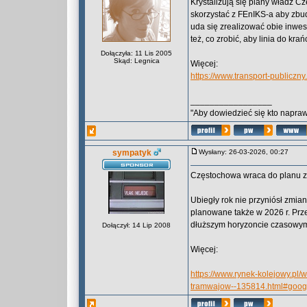
Krystalizują się plany władz C
skorzystać z FEnIKS-a aby zbu
uda się zrealizować obie inwe
też, co zrobić, aby linia do kra
Dołączyła: 11 Lis 2005
Skąd: Legnica
Więcej:
https://www.transport-publicz
_________________
"Aby dowiedzieć się kto naprawd
sympatyk
Wysłany: 26-03-2026, 00:27
Częstochowa wraca do planu z
Ubiegły rok nie przyniósł zmi
planowane także w 2026 r. Prz
dłuższym horyzoncie czasowy
Dołączył: 14 Lip 2008
Więcej:
https://www.rynek-kolejowy.pl
tramwajow--135814.html#googl