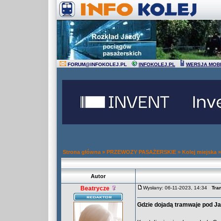
FORUM
@
INFOKOLEJ.PL
INFOKOLEJ.PL
WERSJA MOB
Strona główna
»
PRZEWOZY PASAŻERSKIE
»
Kolej miejska
Autor
Beatrycze
Wysłany: 06-11-2023, 14:34
Tra
Gdzie dojadą tramwaje pod J