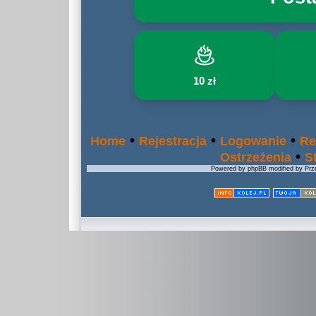
10 zł
•
•
•
Home
Rejestracja
Logowanie
Re
•
Ostrzeżenia
S
Powered by phpBB modified by Prze