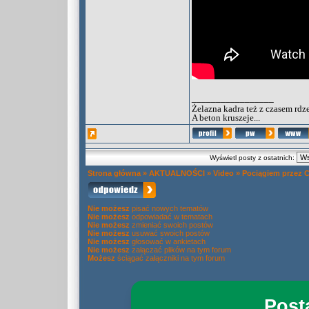
_________________
Żelazna kadra też z czasem rdz
A beton kruszeje...
Wyświetl posty z ostatnich:
Strona główna
»
AKTUALNOŚCI
»
Video
»
Pociągiem przez 
Nie możesz
pisać nowych tematów
Nie możesz
odpowiadać w tematach
Nie możesz
zmieniać swoich postów
Nie możesz
usuwać swoich postów
Nie możesz
głosować w ankietach
Nie możesz
załączać plików na tym forum
Możesz
ściągać załączniki na tym forum
Post