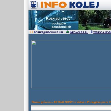
FORUM
@
INFOKOLEJ.PL
INFOKOLEJ.PL
WERSJA MOB
Strona główna
»
AKTUALNOŚCI
»
Video
»
Pociągiem przez 