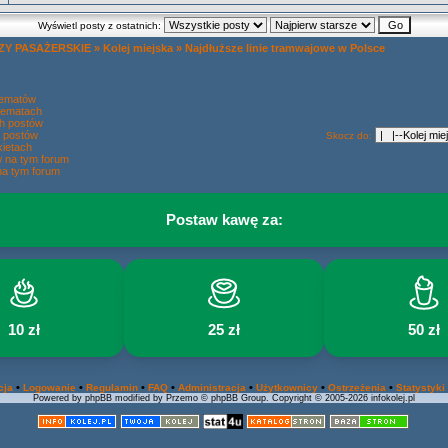
Wyświetl posty z ostatnich:
Y PASAŻERSKIE
»
Kolej miejska
»
Najdłuższe linie tramwajowe w Polsce
tematów
tematach
h postów
 postów
Skocz do:
ietach
w na tym forum
na tym forum
Postaw kawę za:
10 zł
25 zł
50 zł
•
•
•
•
•
•
•
cja
Logowanie
Regulamin
FAQ
Administracja
Użytkownicy
Ostrzeżenia
Statystyki
Powered by phpBB modified by Przemo © phpBB Group. Copyright © 2005-2026 infokolej.pl