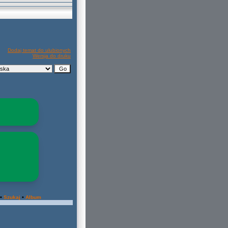
Dodaj temat do ulubionych
Wersja do druku
•
•
Szukaj
Album