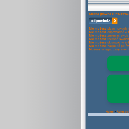
Strona główna
»
PRZEWOZ
Nie możesz
pisać nowych 
Nie możesz
odpowiadać w 
Nie możesz
zmieniać swoic
Nie możesz
usuwać swoich
Nie możesz
głosować w ank
Nie możesz
załączać plikó
Możesz
ściągać załączniki 
•
Home
Rejestra