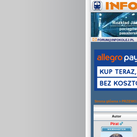
FORUM
@
INFOKOLEJ.PL
Strona główna
»
PRZEWOZ
Autor
Pirat