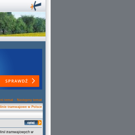
ni temat
Następny temat
::
 linie tramwajowe w Polsce
linii tramwajowych w