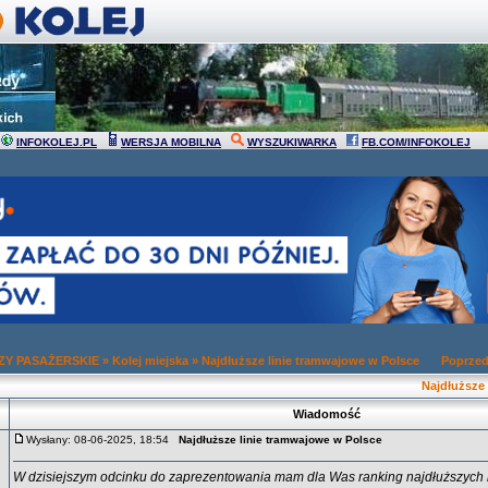
INFOKOLEJ.PL
WERSJA MOBILNA
WYSZUKIWARKA
FB.COM/INFOKOLEJ
Y PASAŻERSKIE
»
Kolej miejska
»
Najdłuższe linie tramwajowe w Polsce
Poprzed
Najdłuższe
Wiadomość
Wysłany: 08-06-2025, 18:54
Najdłuższe linie tramwajowe w Polsce
W dzisiejszym odcinku do zaprezentowania mam dla Was ranking najdłuższych 