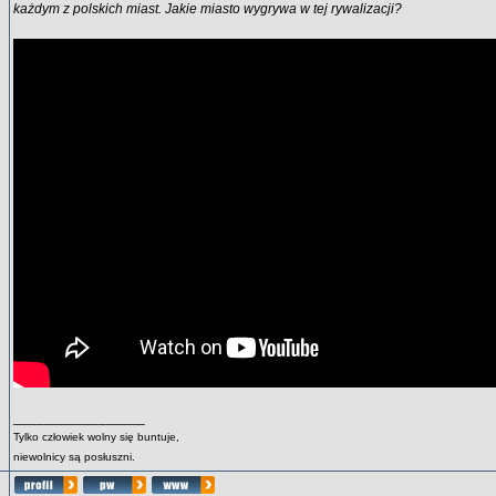
każdym z polskich miast. Jakie miasto wygrywa w tej rywalizacji?
_________________
Tylko człowiek wolny się buntuje,
niewolnicy są posłuszni.