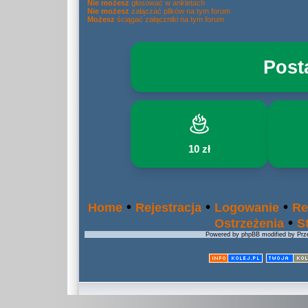
Nie możesz
głosować w ankietach
Nie możesz
załączać plików na tym forum
Możesz
ściągać załączniki na tym forum
Post
10 zł
•
•
•
Home
Rejestracja
Logowanie
Re
•
Ostrzeżenia
S
Powered by phpBB modified by Prze