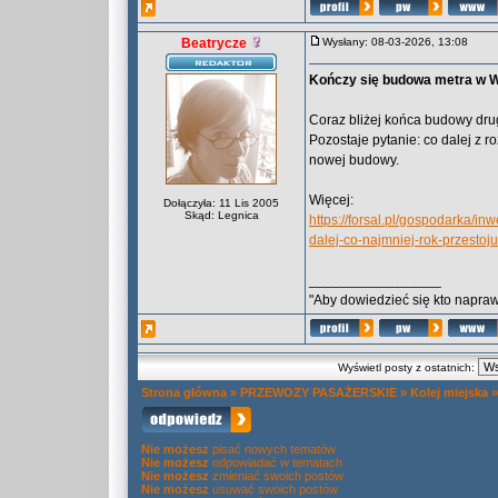
Beatrycze
Wysłany: 08-03-2026, 13:08
Kończy się budowa metra w Wa
Coraz bliżej końca budowy dru
Pozostaje pytanie: co dalej z
nowej budowy.
Więcej:
Dołączyła: 11 Lis 2005
Skąd: Legnica
https://forsal.pl/gospodarka/i
dalej-co-najmniej-rok-przestoju
_________________
"Aby dowiedzieć się kto naprawd
Wyświetl posty z ostatnich:
Strona główna
»
PRZEWOZY PASAŻERSKIE
»
Kolej miejska
Nie możesz
pisać nowych tematów
Nie możesz
odpowiadać w tematach
Nie możesz
zmieniać swoich postów
Nie możesz
usuwać swoich postów