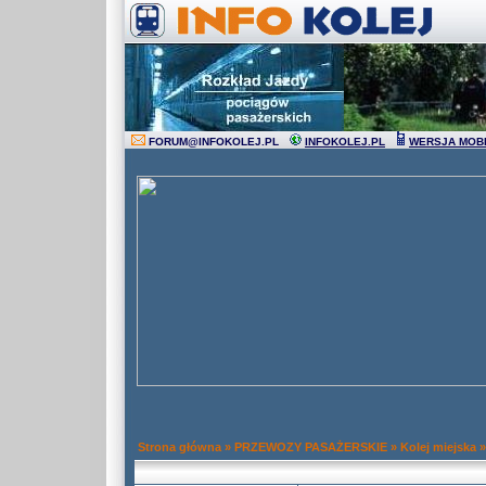
FORUM
@
INFOKOLEJ.PL
INFOKOLEJ.PL
WERSJA MOB
Strona główna
»
PRZEWOZY PASAŻERSKIE
»
Kolej miejska