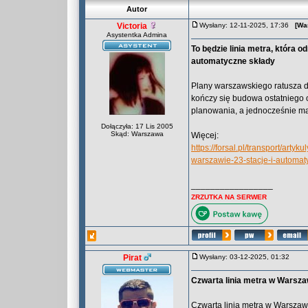
Autor
Victoria
Wysłany: 12-11-2025, 17:36
[Wa
Asystentka Admina
To będzie linia metra, która 
automatyczne składy
Plany warszawskiego ratusza d
kończy się budowa ostatniego 
planowania, a jednocześnie ma
Dołączyła: 17 Lis 2005
Skąd: Warszawa
Więcej:
https://forsal.pl/transport/art
warszawie-23-stacje-i-automat
_________________
ZRZUTKA NA SERWER
Pirat
Wysłany: 03-12-2025, 01:32
Czwarta linia metra w Warsz
Czwarta linia metra w Warszaw