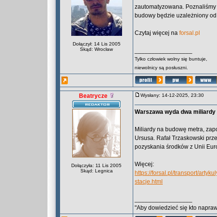
zautomatyzowana. Poznaliśmy po
budowy będzie uzależniony od
Czytaj więcej na
forsal.pl
Dołączył: 14 Lis 2005
Skąd: Wrocław
_________________
Tylko człowiek wolny się buntuje,
niewolnicy są posłuszni.
Beatrycze
Wysłany: 14-12-2025, 23:30
Warszawa wyda dwa miliardy na
Miliardy na budowę metra, zapo
Ursusa. Rafał Trzaskowski prze
pozyskania środków z Unii Euro
Więcej:
Dołączyła: 11 Lis 2005
Skąd: Legnica
https://forsal.pl/transport/ar
stacje.html
_________________
"Aby dowiedzieć się kto naprawd