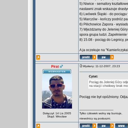
5) Niwice - semafory kształtow
nastawni znak wskazuje drastyc
6) Lwówek Śląski - do pociągu 
5) Marczów - kończy podróż p
6) Pilichowice Zapora - wysia
7) Wjeżdżamy do Jeleniej Góry
spora grupa ludzi. Zapełnieni
8) 15.08 - pociąg do Legnicy, 
A ja oczekuje na "Kamieńczyka"
Pirat
Wysłany: 11-12-2007, 23:23
Cytat:
Pociąg do Jeleniej Góry od
na stacji i chwilowy brak mo
Pociąg nie był opóźniony. Odjaz
_________________
Dołączył: 14 Lis 2005
Tylko człowiek wolny się buntuje,
Skąd: Wrocław
niewolnicy są posłuszni.