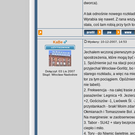
dworca).
A tak odnośnie nowego rozkładu
Wyrabia się nawet. Z rana wsz
stała, coś tam robią przy tych t
KaBe
Wysłany: 10-12-2007, 14:53
Jechałem wczoraj pierwszym poc
spostrzeżenia, które mogą być 
1. Spóźnienie już na stacji pocz
przyjechał Wrocław-Gorlitz, b
Dołączył: 03 Lis 2007
starego rozkładu, a więc na mi
Skąd: Wrocław Nadodrze
tor za tym pociągiem. Opóźnien
nie tabeli).
2. Frekwencja - na całej trasie
pasażerów: Legnica +9. Jezier
+2, Gościszów -1, Lwówek Śl. -
przystankach - brak! Moim zdan
Okmianach i Tomaszowie Bol. 
Na marginesie: w zaobserwowa
3. Tabor - SU42 + stary bezprze
ciepło i miło.
4. Tory - do Niwnic świetnie, j