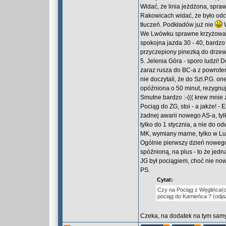
Widać, że linia jeżdżona, spra
Rakowicach widać, że było odch
tłuczeń. Podkładów już nie
W
We Lwówku sprawne krzyżowanie
spokojna jazda 30 - 40, bardz
przyczepiony pinezką do drzewa
5. Jelenia Góra - sporo ludzi!
zaraz rusza do BC-a z powrote
nie doczytali, że do Szl.P.G. o
opóźniona o 50 minut, rezygnują,
Smutne bardzo :-((( krew mnie 
Pociąg do ZG, stoi - a jakże! -
żadnej awarii nowego AS-a, tyl
tylko do 1 stycznia, a nie do o
MK, wymiany marne, tylko w Lu
Ogólnie pierwszy dzień nowego
spóźnioną, na plus - to że jedn
JG był pociągiem, choć nie nowy
PS.
Cytat:
Czy na Pociąg z Węglińca(od
pociąg do Kamieńca ? (odja
Czeka, na dodatek na tym samy