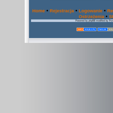
•
•
•
Home
Rejestracja
Logowanie
Re
•
Ostrzeżenia
S
Powered by phpBB modified by Prze