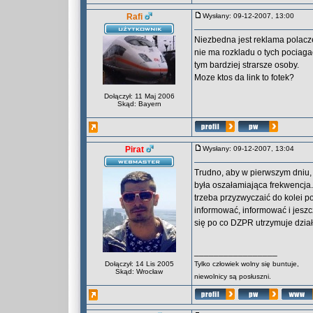
Rafi
Wysłany: 09-12-2007, 13:00
Niezbedna jest reklama polacz
nie ma rozkladu o tych pociagac
tym bardziej strarsze osoby.
Moze ktos da link to fotek?
Dołączył: 11 Maj 2006
Skąd: Bayern
Pirat
Wysłany: 09-12-2007, 13:04
Trudno, aby w pierwszym dniu, 
była oszałamiająca frekwencja. 
trzeba przyzwyczaić do kolei p
informować, informować i jeszc
się po co DZPR utrzymuje dzia
_________________
Dołączył: 14 Lis 2005
Tylko człowiek wolny się buntuje,
Skąd: Wrocław
niewolnicy są posłuszni.