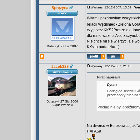
Sprężyna
Wysłany: 12-12-2007, 13:57
Węg
Witam i pozdrawiam wszystkic
relacji Węgliniec - Zielona Gór
czy przez KKS?Prosze o odpow
dla mnie wazne. A co z szyno
Nie chce mi sie wierzyc, ale w
Dołączył: 27 Lis 2007
KKs to padaczka:-(
Jacek228
Wysłany: 12-12-2007, 21:40
Pirat napisał/a:
Cytat:
Pociąg do Jeleniej G
przez spory ruch na s
Dołączył: 27 Sie 2006
Skąd: Wrocław
Pociąg nie był opóźniony.
Na dworcu w Bolesławcu jak "wó
HAFASa