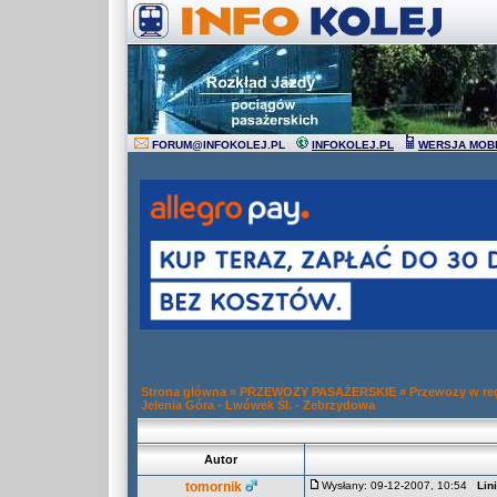
FORUM
@
INFOKOLEJ.PL
INFOKOLEJ.PL
WERSJA MOB
Strona główna
»
PRZEWOZY PASAŻERSKIE
»
Przewozy w re
Jelenia Góra - Lwówek Śl. - Zebrzydowa
Autor
tomornik
Wysłany: 09-12-2007, 10:54
Lin