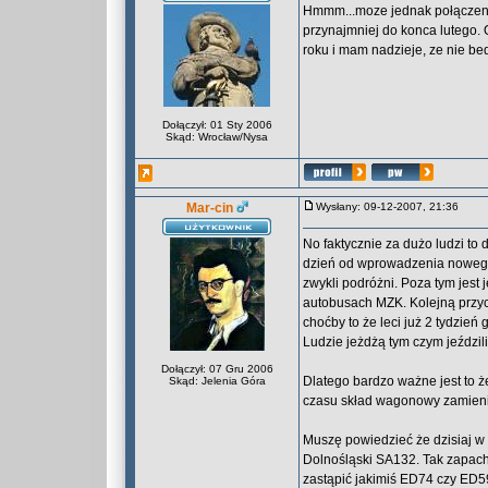
Hmmm...moze jednak połączenie
przynajmniej do konca lutego.
roku i mam nadzieje, ze nie bed
Dołączył: 01 Sty 2006
Skąd: Wrocław/Nysa
Mar-cin
Wysłany: 09-12-2007, 21:36
No faktycznie za dużo ludzi to d
dzień od wprowadzenia nowego r
zwykli podróżni. Poza tym jest 
autobusach MZK. Kolejną przycz
choćby to że leci już 2 tydzień
Ludzie jeżdżą tym czym jeździl
Dołączył: 07 Gru 2006
Dlatego bardzo ważne jest to ż
Skąd: Jelenia Góra
czasu skład wagonowy zamien
Muszę powiedzieć że dzisiaj w 
Dolnośląski SA132. Tak zapach
zastąpić jakimiś ED74 czy ED59