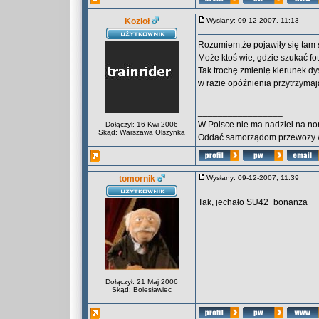
Kozioł
Wysłany: 09-12-2007, 11:13
Rozumiem,że pojawiły się ta
Może ktoś wie, gdzie szukać fo
Tak trochę zmienię kierunek dy
w razie opóźnienia przytrzyma
_________________
W Polsce nie ma nadziei na nor
Dołączył: 16 Kwi 2006
Skąd: Warszawa Olszynka
Oddać samorządom przewozy w 
tomornik
Wysłany: 09-12-2007, 11:39
Tak, jechało SU42+bonanza
Dołączył: 21 Maj 2006
Skąd: Bolesławiec