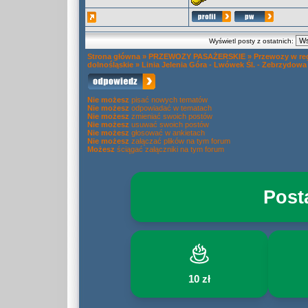
Wyświetl posty z ostatnich:
Strona główna
»
PRZEWOZY PASAŻERSKIE
»
Przewozy w re
dolnośląskie
»
Linia Jelenia Góra - Lwówek Śl. - Zebrzydowa
Nie możesz
pisać nowych tematów
Nie możesz
odpowiadać w tematach
Nie możesz
zmieniać swoich postów
Nie możesz
usuwać swoich postów
Nie możesz
głosować w ankietach
Nie możesz
załączać plików na tym forum
Możesz
ściągać załączniki na tym forum
Post
10 zł