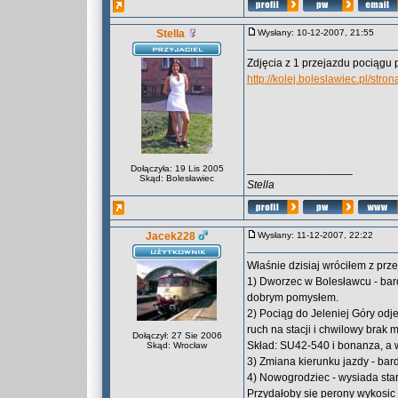
Stella
Wysłany: 10-12-2007, 21:55
Zdjęcia z 1 przejazdu pociągu
http://kolej.boleslawiec.pl/str
_________________
Dołączyła: 19 Lis 2005
Skąd: Bolesławiec
Stella
Jacek228
Wysłany: 11-12-2007, 22:22
Właśnie dzisiaj wróciłem z prze
1) Dworzec w Bolesławcu - bard
dobrym pomysłem.
2) Pociąg do Jeleniej Góry odj
ruch na stacji i chwilowy brak 
Dołączył: 27 Sie 2006
Skład: SU42-540 i bonanza, a w
Skąd: Wrocław
3) Zmiana kierunku jazdy - bar
4) Nowogrodziec - wysiada star
Przydałoby się perony wykosic 