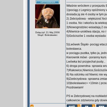
Właśnie wróciłem z przejazdu 
1)pociąg z Legnicy opóźniony 
dosiada ją sie 4 osoby w tym j
2) Zebrzydowa - większosć foci
1 osoba. No i wkońcu ta wieko
3)Nowogrodziec-wsiadają 2 oso
4)Niwnice-urokliwa stacja, no 
Dołączył: 21 Maj 2006
Skąd: Bolesławiec
5)Gościszów 1 osoba wysiada -
5)Lwówek Śląski- pociąg wtacza
bolesławca.
w pociągu pustka, tylko ja, je
Kierownik mówi - poranny kurs 
Lwówka też przyjechał pusty...
6) droga powrotna- sprawia wr
7)Rakowice,Niwnice,Gościszów
8) Na odcinku od Niwnic nie wyc
9)Zzebrzydowa- sprawna zmian
10)bolesławiec= +10min ( prze
Pozdrawiam!
PS w Zebrzydowej na rozkładzie
całkowicie zdziwiona gdy dowied