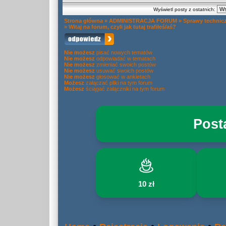
Wyświetl posty z ostatnich:
Strona główna
»
ADMINISTRACJA FORUM
»
Sprawy technic
»
Witaj na forum, czyli jak tutaj trafiłeś/aś?
Nie możesz
pisać nowych tematów
Nie możesz
odpowiadać w tematach
Nie możesz
zmieniać swoich postów
Nie możesz
usuwać swoich postów
Nie możesz
głosować w ankietach
Możesz
załączać pliki na tym forum
Możesz
ściągać załączniki na tym forum
Post
10 zł