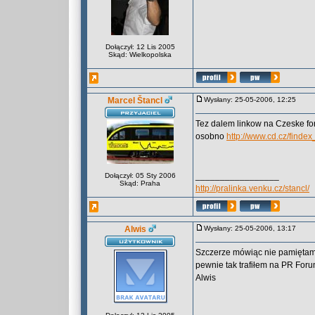
Dołączył: 12 Lis 2005
Skąd: Wielkopolska
Marcel Štancl
Wysłany: 25-05-2006, 12:25
Tez dalem linkow na Czeske for
osobno
http://www.cd.cz/find
_________________
Dołączył: 05 Sty 2006
Skąd: Praha
http://pralinka.venku.cz/stancl/
Alwis
Wysłany: 25-05-2006, 13:17
Szczerze mówiąc nie pamiętam. 
pewnie tak trafiłem na PR Foru
Alwis