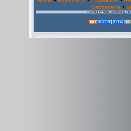
•
•
•
Home
Rejestracja
Logowanie
Re
•
Ostrzeżenia
S
Powered by phpBB modified by Prze