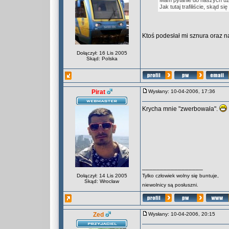
Mam pytanie do naszych uż
Jak tutaj trafiliście, skąd 
Ktoś podesłał mi sznura oraz n
Dołączył: 16 Lis 2005
Skąd: Polska
Pirat
Wysłany: 10-04-2006, 17:36
Krycha mnie "zwerbowała".
_________________
Dołączył: 14 Lis 2005
Tylko człowiek wolny się buntuje,
Skąd: Wrocław
niewolnicy są posłuszni.
Zed
Wysłany: 10-04-2006, 20:15