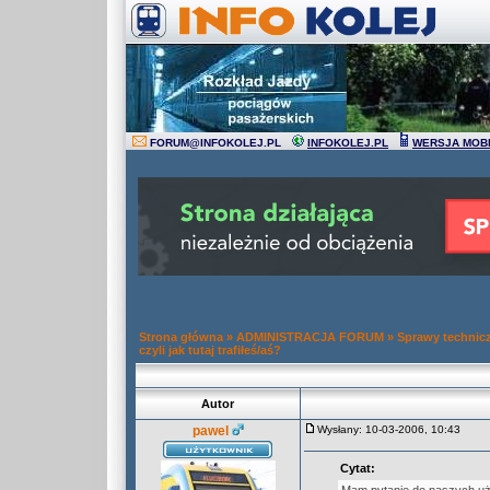
FORUM
@
INFOKOLEJ.PL
INFOKOLEJ.PL
WERSJA MOB
Strona główna
»
ADMINISTRACJA FORUM
»
Sprawy technic
czyli jak tutaj trafiłeś/aś?
Autor
pawel
Wysłany: 10-03-2006, 10:43
Cytat: