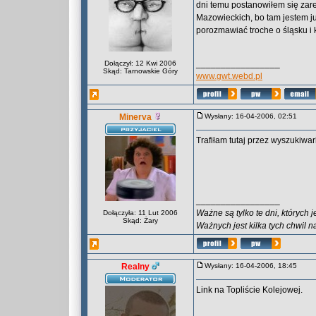
dni temu postanowiłem się zare
Mazowieckich, bo tam jestem j
porozmawiać troche o śląsku i 
_________________
Dołączył: 12 Kwi 2006
Skąd: Tarnowskie Góry
www.gwt.webd.pl
Minerva
Wysłany: 16-04-2006, 02:51
Trafiłam tutaj przez wyszukiwa
_________________
Ważne są tylko te dni, których 
Dołączyła: 11 Lut 2006
Skąd: Żary
Ważnych jest kilka tych chwil n
Realny
Wysłany: 16-04-2006, 18:45
Link na Topliście Kolejowej.