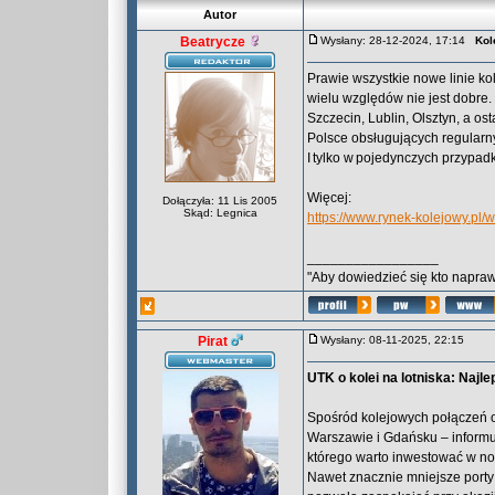
Autor
Beatrycze
Wysłany: 28-12-2024, 17:14
Kol
Prawie wszystkie nowe linie kol
wielu względów nie jest dobre
Szczecin, Lublin, Olsztyn, a os
Polsce obsługujących regularny 
I tylko w pojedynczych przypadk
Więcej:
Dołączyła: 11 Lis 2005
Skąd: Legnica
https://www.rynek-kolejowy.pl/
_________________
"Aby dowiedzieć się kto naprawd
Pirat
Wysłany: 08-11-2025, 22:15
UTK o kolei na lotniska: Najle
Spośród kolejowych połączeń ob
Warszawie i Gdańsku – inform
którego warto inwestować w nowe
Nawet znacznie mniejsze porty