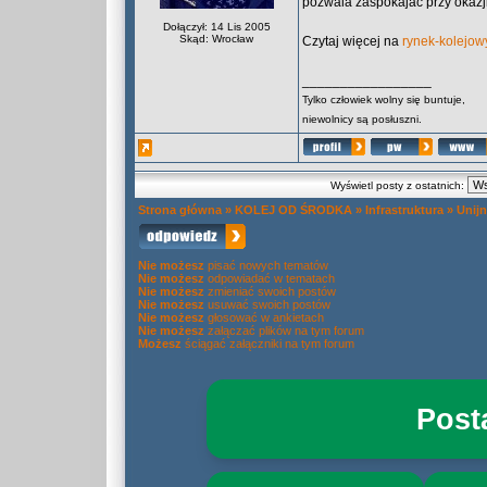
pozwala zaspokajać przy okazji
Dołączył: 14 Lis 2005
Skąd: Wrocław
Czytaj więcej na
rynek-kolejowy
_________________
Tylko człowiek wolny się buntuje,
niewolnicy są posłuszni.
Wyświetl posty z ostatnich:
Strona główna
»
KOLEJ OD ŚRODKA
»
Infrastruktura
»
Unij
Nie możesz
pisać nowych tematów
Nie możesz
odpowiadać w tematach
Nie możesz
zmieniać swoich postów
Nie możesz
usuwać swoich postów
Nie możesz
głosować w ankietach
Nie możesz
załączać plików na tym forum
Możesz
ściągać załączniki na tym forum
Post