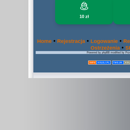
10 zł
•
•
•
Home
Rejestracja
Logowanie
Re
•
Ostrzeżenia
S
Powered by phpBB modified by Prze